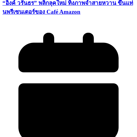
“อิ้งค์ วรันธร” พลิกลุคใหม่ ทิ้งภาพจำสายหวาน ขึ้นแท่
นพรีเซนเตอร์ของ Café Amazon