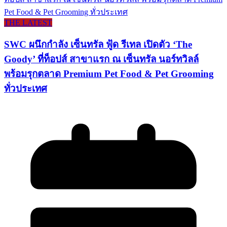
THE LATEST
SWC ผนึกกำลัง เซ็นทรัล ฟู้ด รีเทล เปิดตัว ‘The
Goody’ ที่ท็อปส์ สาขาแรก ณ เซ็นทรัล นอร์ทวิลล์
พร้อมรุกตลาด Premium Pet Food & Pet Grooming
ทั่วประเทศ