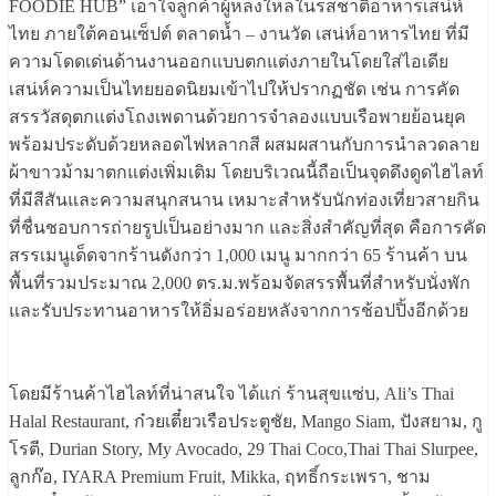
FOODIE HUB” เอาใจลูกค้าผู้หลงใหลในรสชาติอาหารเสน่ห์
ไทย ภายใต้คอนเซ็ปต์ ตลาดน้ำ – งานวัด เสน่ห์อาหารไทย ที่มี
ความโดดเด่นด้านงานออกแบบตกแต่งภายในโดยใส่ไอเดีย
เสน่ห์ความเป็นไทยยอดนิยมเข้าไปให้ปรากฏชัด เช่น การคัด
สรรวัสดุตกแต่งโถงเพดานด้วยการจำลองแบบเรือพายย้อนยุค
พร้อมประดับด้วยหลอดไฟหลากสี ผสมผสานกับการนำลวดลาย
ผ้าขาวม้ามาตกแต่งเพิ่มเติม โดยบริเวณนี้ถือเป็นจุดดึงดูดไฮไลท์
ที่มีสีสันและความสนุกสนาน เหมาะสำหรับนักท่องเที่ยวสายกิน
ที่ชื่นชอบการถ่ายรูปเป็นอย่างมาก และสิ่งสำคัญที่สุด คือการคัด
สรรเมนูเด็ดจากร้านดังกว่า 1,000 เมนู มากกว่า 65 ร้านค้า บน
พื้นที่รวมประมาณ 2,000 ตร.ม.พร้อมจัดสรรพื้นที่สำหรับนั่งพัก
และรับประทานอาหารให้อิ่มอร่อยหลังจากการช้อปปิ้งอีกด้วย
โดยมีร้านค้าไฮไลท์ที่น่าสนใจ ได้แก่ ร้านสุขแซ่บ, Ali’s Thai
Halal Restaurant, ก๋วยเตี๋ยวเรือประตูชัย, Mango Siam, ปังสยาม, กู
โรตี, Durian Story, My Avocado, 29 Thai Coco,Thai Thai Slurpee,
ลูกก๊อ, IYARA Premium Fruit, Mikka, ฤทธิ์กระเพรา, ชาม