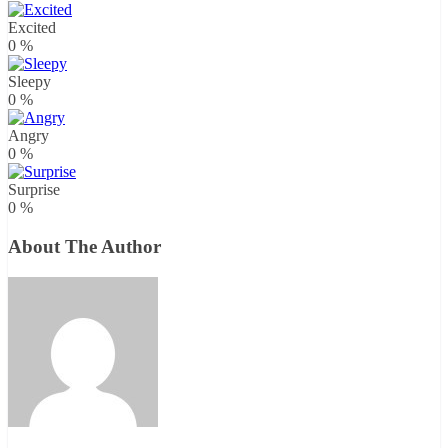
Excited
0
%
Sleepy
0
%
Angry
0
%
Surprise
0
%
About The Author