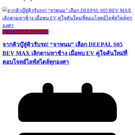
LIFESTYLE​-TRAVEL​
จากคิวบู๊สู่คิวรับรถ! “จาพนม” เลือก DEEPAL S05
BEV MAX เลิกตามหาช้าง เมื่อพบ EV คู่ใจคันใหม่ที่
ตอบโจทย์ไลฟ์สไตล์ทุกองศา