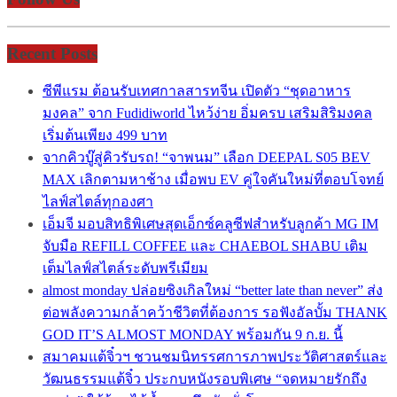
Recent Posts
ซีพีแรม ต้อนรับเทศกาลสารทจีน เปิดตัว “ชุดอาหาร
มงคล” จาก Fudidiworld ไหว้ง่าย อิ่มครบ เสริมสิริมงคล
เริ่มต้นเพียง 499 บาท
จากคิวบู๊สู่คิวรับรถ! “จาพนม” เลือก DEEPAL S05 BEV
MAX เลิกตามหาช้าง เมื่อพบ EV คู่ใจคันใหม่ที่ตอบโจทย์
ไลฟ์สไตล์ทุกองศา
เอ็มจี มอบสิทธิพิเศษสุดเอ็กซ์คลูซีฟสำหรับลูกค้า MG IM
จับมือ REFILL COFFEE และ CHAEBOL SHABU เติม
เต็มไลฟ์สไตล์ระดับพรีเมียม
almost monday ปล่อยซิงเกิลใหม่ “better late than never” ส่ง
ต่อพลังความกล้าคว้าชีวิตที่ต้องการ รอฟังอัลบั้ม THANK
GOD IT’S ALMOST MONDAY พร้อมกัน 9 ก.ย. นี้
สมาคมแต้จิ๋วฯ ชวนชมนิทรรศการภาพประวัติศาสตร์และ
วัฒนธรรมแต้จิ๋ว ประกบหนังรอบพิเศษ “จดหมายรักถึง