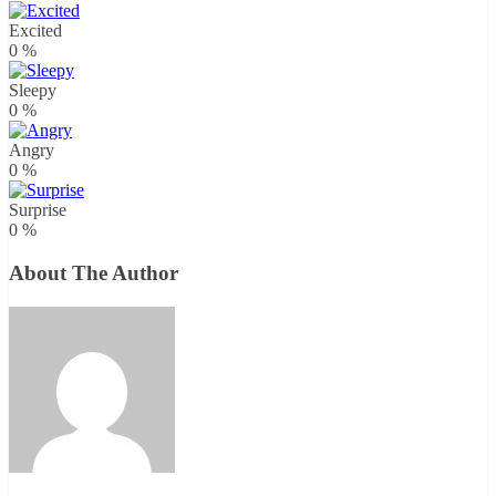
Excited
0
%
Sleepy
0
%
Angry
0
%
Surprise
0
%
About The Author