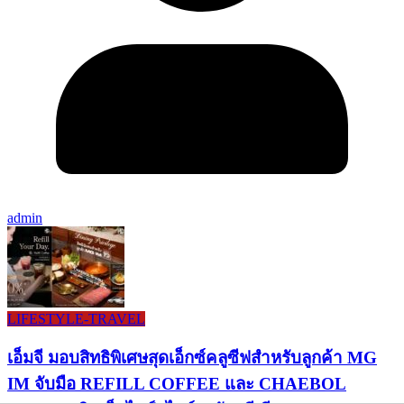
admin
LIFESTYLE​-TRAVEL​
เอ็มจี มอบสิทธิพิเศษสุดเอ็กซ์คลูซีฟสำหรับลูกค้า MG
IM จับมือ REFILL COFFEE และ CHAEBOL