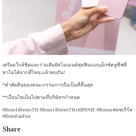
เตรียมใกล้ชิดและร่วมสัมผัสโมเมนต์สุดฟินแบบเอ็กซ์คลูซีฟที่
หาไม่ได้จากที่ไหน แล้วพบกัน!
*คำตัดสินของคณะกรรมการถือเป็นที่สิ้นสุด
**เงื่อนไขเป็นไปตามที่บริษัทฯกำหนด
#Reno14SeriesTH #Reno14SeriesTHxMINNIE #Renoแฟลชเกิร์ล
#RenoFanFest
Share