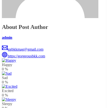
About Post Author
admin
ggbkkmag@gmail.com
https://gorgeousbkk.com
Happy
0
%
Sad
0
%
Excited
0
%
Sleepy