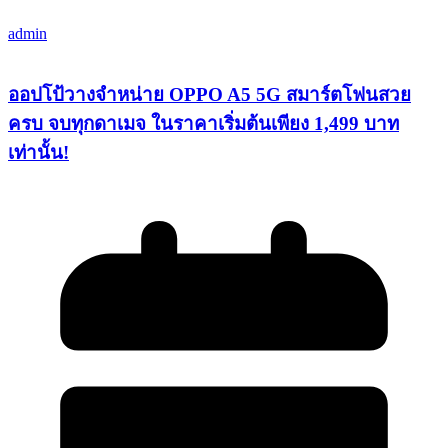
admin
ออปโป้วางจำหน่าย OPPO A5 5G สมาร์ตโฟนสวย
ครบ จบทุกดาเมจ ในราคาเริ่มต้นเพียง 1,499 บาท
เท่านั้น!