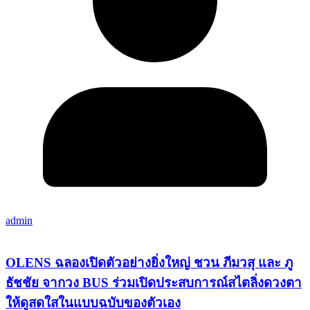
admin
OLENS ฉลองเปิดตัวอย่างยิ่งใหญ่ ชวน ภีมวสุ และ ภู
ธัชชัย จากวง BUS ร่วมเปิดประสบการณ์สไตลิ่งดวงตา
ให้ดูสดใสในแบบฉบับของตัวเอง