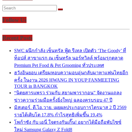
Follow Us
Recent Posts
SWC ผนึกกำลัง เซ็นทรัล ฟู้ด รีเทล เปิดตัว ‘The Goody’ ที่
ท็อปส์ สาขาแรก ณ เซ็นทรัล นอร์ทวิลล์ พร้อมรุกตลาด
Premium Pet Food & Pet Grooming ทั่วประเทศ
ฮวังอินยอบ เตรียมหอบความอบอุ่นกลับมาหาแฟนไทยอีก
ครั้ง ในงาน 2026 HWANG IN YOUP FANMEETING
TOUR in BANGKOK
“นิตยสารแพรว ร่วมกับ สยามพารากอน” จัดงานแถลง
ข่าวความร่วมมือครั้งยิ่งใหญ่ ฉลองครบรอบ 47 ปี
มิสเตอร์. ดี.ไอ.วาย. เผยผลประกอบการไตรมาส 2 ปี 2569
รายได้เติบโต 17.8% กำไรสุทธิเพิ่มขึ้น 19.4%
โพก้าซัง กับ เอนี่ ใจตรงกันเกิ๊น! อยากได้มือถือพับไซซ์
ใหม่ Samsung Galaxy Z Fold8