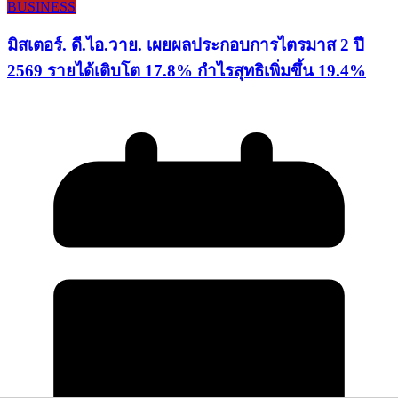
BUSINESS
มิสเตอร์. ดี.ไอ.วาย. เผยผลประกอบการไตรมาส 2 ปี
2569 รายได้เติบโต 17.8% กำไรสุทธิเพิ่มขึ้น 19.4%