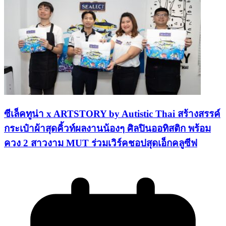
ซีเล็คทูน่า x ARTSTORY by Autistic Thai สร้างสรรค์
กระเป๋าผ้าสุดคิ้วท์ผลงานน้องๆ ศิลปินออทิสติก พร้อม
ควง 2 สาวงาม MUT ร่วมเวิร์คชอปสุดเอ็กคลูซีฟ