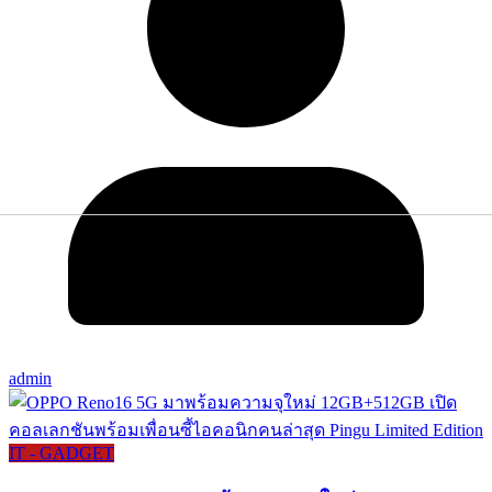
admin
IT - GADGET