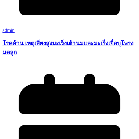
admin
โรคอ้วน เหตุเสี่ยงสูงมะเร็งเต้านมและมะเร็งเยื่อบุโพรง
มดลูก