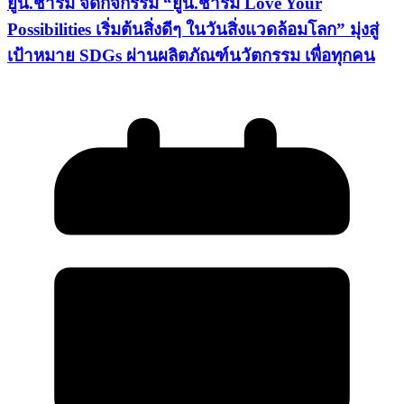
ยูนิ.ชาร์ม จัดกิจกรรม “ยูนิ.ชาร์ม Love Your
Possibilities เริ่มต้นสิ่งดีๆ ในวันสิ่งแวดล้อมโลก” มุ่งสู่
เป้าหมาย SDGs ผ่านผลิตภัณฑ์นวัตกรรม เพื่อทุกคน