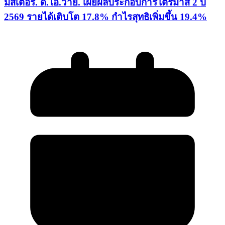
มิสเตอร์. ดี.ไอ.วาย. เผยผลประกอบการไตรมาส 2 ปี
2569 รายได้เติบโต 17.8% กำไรสุทธิเพิ่มขึ้น 19.4%