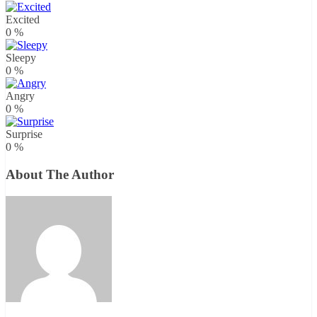
Excited
0
%
Sleepy
0
%
Angry
0
%
Surprise
0
%
About The Author