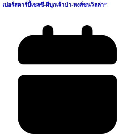
เปอร์สดาร์บี้เชลซี-ผีบุกเจ้าป่า-หงส์ชนวิลล่า”