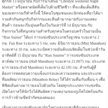
ศุกร์ที่ 13 มิถุนายน กับการนำเสนอ “Lifestyle weekend Night
Market” หรือตลาดนัดที่เต็มไปด้วยชีวิตชีวา ที่จะเติมเต็มสีสัน
ของมหกรรมกีฬาครั้งนี้ ให้คนในชุมชนและนักท่องเที่ยวได้มา
รวมตัวกันสนุกกับกิจกรรมและสินค้ามากมายกับงานแสดง
สินค้า ก่อนจะเริ่มอุ่นเครื่องในวันเสาร์ที่ 14 มิถุนายน กับ
กิจกรรมวิ่งที่สนุกสนานสำหรับทุกคนในครอบครัวในยามเย็น
“Run Sunset” ได้แก่ การแข่งขันประเภทวิ่งยุวชน ระยะทาง 2
กม. Fun Run ระยะทาง 5 กม. และ มินิมาราธอน (Mini Marathon)
ระยะทาง 10 กม. และระเบิดความมันส์แบบจัดเต็มในช่วงเช้าวัน
อาทิตย์ที่ 15 มิถุนายน กับ “Run Sunrise” การแข่งขันประเภท
ฮาล์ฟมาราธอน (Half Marathon) ระยะทาง 21.0975 กม. ประเภท
มาราธอน (Full Marathon) ระยะทาง 42.195 กม. สำหรับผู้ที่
ต้องการทดสอบความแข็งแกร่งและความอดทน และประเภท
ทีมผลัดมาราธอน (Marathon Relay) ให้ได้ร่วมทีมกับเพื่อน ๆ เพื่อ
พิชิตเส้นทางมาราธอนไปด้วยกัน โดยทุกประเภทการแข่งขัน
เปิดโอกาสให้นักวิ่งได้สัมผัสความงดงามของภูเก็ตไปพร้อมกับ
การก้าวข้ามขีดจำกัดของตนเอง
เส้นทางการแข่งขันจะพานักวิ่งผ่านธรรมชาติอันงดงามของ