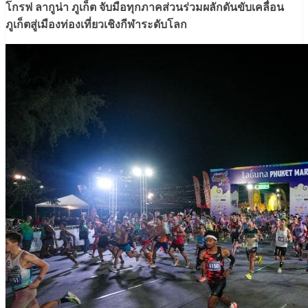
โกรฟ ลากูน่า ภูเก็ต จับมือทุกภาคส่วนร่วมผลักดันขับเคลื่อน
ภูเก็ตสู่เมืองท่องเที่ยวเชิงกีฬาระดับโลก