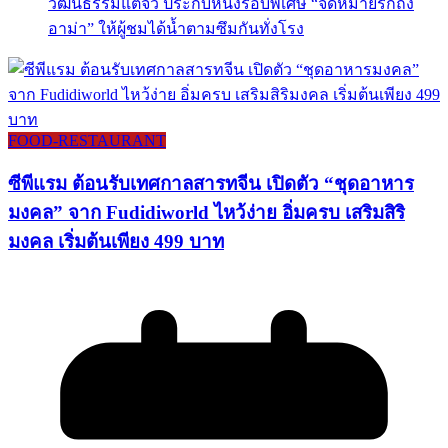
วัฒนธรรมแต้จิ๋ว ประกบหนังรอบพิเศษ “จดหมายรักถึง
อาม่า” ให้ผู้ชมได้น้ำตามซึมกันทั่งโรง
FOOD-RESTAURANT
ซีพีแรม ต้อนรับเทศกาลสารทจีน เปิดตัว “ชุดอาหาร
มงคล” จาก Fudidiworld ไหว้ง่าย อิ่มครบ เสริมสิริ
มงคล เริ่มต้นเพียง 499 บาท