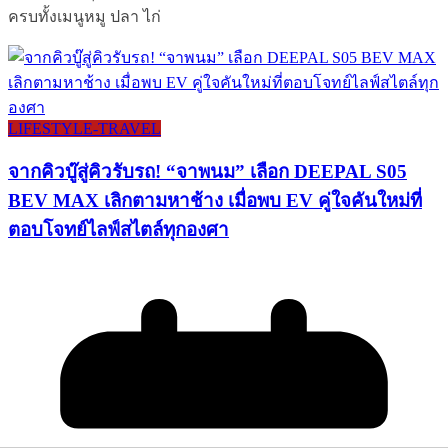
ครบทั้งเมนูหมู ปลา ไก่
LIFESTYLE​-TRAVEL​
จากคิวบู๊สู่คิวรับรถ! “จาพนม” เลือก DEEPAL S05
BEV MAX เลิกตามหาช้าง เมื่อพบ EV คู่ใจคันใหม่ที่
ตอบโจทย์ไลฟ์สไตล์ทุกองศา