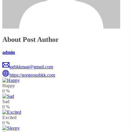
About Post Author
admin
ggbkkmag@gmail.com
https://gorgeousbkk.com
Happy
0
%
Sad
0
%
Excited
0
%