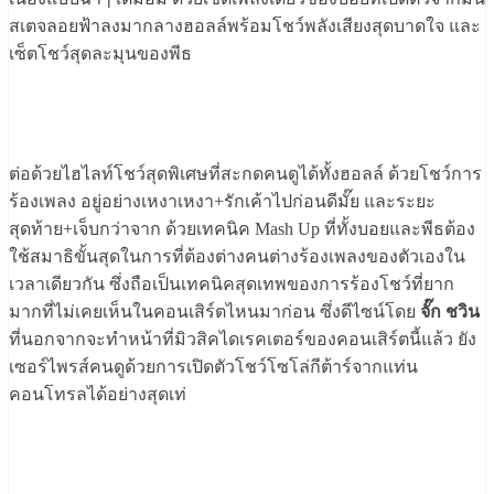
สเตจลอยฟ้าลงมากลางฮอลล์พร้อมโชว์พลังเสียงสุดบาดใจ และ
เซ็ตโชว์สุดละมุนของพีธ
ต่อด้วยไฮไลท์โชว์สุดพิเศษที่สะกดคนดูได้ทั้งฮอลล์ ด้วยโชว์การ
ร้องเพลง อยู่อย่างเหงาเหงา+รักเค้าไปก่อนดีมั๊ย และระยะ
สุดท้าย+เจ็บกว่าจาก ด้วยเทคนิค Mash Up ที่ทั้งบอยและพีธต้อง
ใช้สมาธิขั้นสุดในการที่ต้องต่างคนต่างร้องเพลงของตัวเองใน
เวลาเดียวกัน ซึ่งถือเป็นเทคนิคสุดเทพของการร้องโชว์ที่ยาก
มากที่ไม่เคยเห็นในคอนเสิร์ตไหนมาก่อน ซึ่งดีไซน์โดย
จั๊ก ชวิน
ที่นอกจากจะทำหน้าที่มิวสิคไดเรคเตอร์ของคอนเสิร์ตนี้แล้ว ยัง
เซอร์ไพรส์คนดูด้วยการเปิดตัวโชว์โซโล่กีต้าร์จากแท่น
คอนโทรลได้อย่างสุดเท่