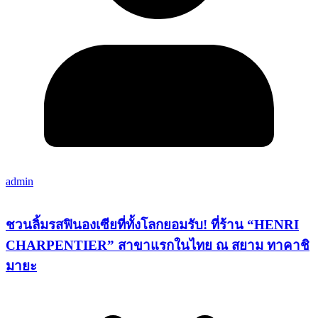
admin
ชวนลิ้มรสฟินองเซียที่ทั้งโลกยอมรับ! ที่ร้าน “HENRI
CHARPENTIER” สาขาแรกในไทย ณ สยาม ทาคาชิ
มายะ