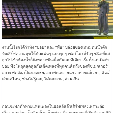
งานนี้เรียกได้ว่าทั้ง “บอย” และ “พีธ” ปล่อยของเทหมดหน้าตัก
จัดเสิร์ฟความสุขให้กับแฟนๆ แบบจุกๆ เซอร์ไพรส์รัวๆ ชนิดที่แค่
ลุกไปเข้าห้องน้ำก็ยังพลาดซีนเด็ดกันเลยทีเดียว เริ่มตั้งแต่เปิดตัว
บอย พีธในลุคสุดคูลกับเซ็ตเพลงที่ทุกคนคิดถึงของพีซเมกเกอร์
อย่าง คิดถึง, เป็นของเธอ, อย่าคิดเลย, จนกว่าฟ้าจะมีเวลา, ฉันมี
ค่าแค่ไหน, ช่างไม่รู้เลย, ไม่เคยถาม, ส่วนเกิน
ก่อนจะพักทักทายแฟนเพลงในฮอลล์แล้วเสิร์ฟเพลงเพราะต่อ
เนื่องแบบฉ่ำๆ เต็มอิ่ม ด้วยเซ็ตเพลงเดี่ยวของบอยที่เปิดตัวจากมินิ