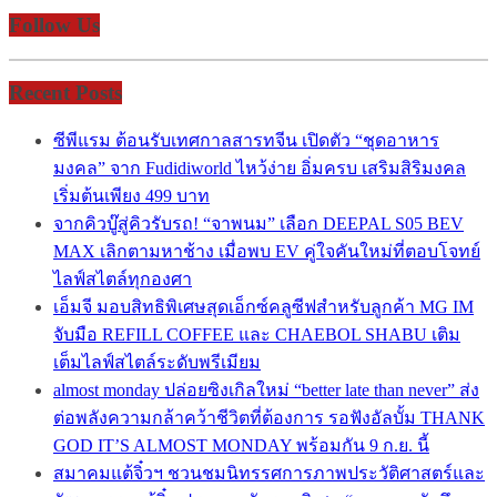
Follow Us
Recent Posts
ซีพีแรม ต้อนรับเทศกาลสารทจีน เปิดตัว “ชุดอาหาร
มงคล” จาก Fudidiworld ไหว้ง่าย อิ่มครบ เสริมสิริมงคล
เริ่มต้นเพียง 499 บาท
จากคิวบู๊สู่คิวรับรถ! “จาพนม” เลือก DEEPAL S05 BEV
MAX เลิกตามหาช้าง เมื่อพบ EV คู่ใจคันใหม่ที่ตอบโจทย์
ไลฟ์สไตล์ทุกองศา
เอ็มจี มอบสิทธิพิเศษสุดเอ็กซ์คลูซีฟสำหรับลูกค้า MG IM
จับมือ REFILL COFFEE และ CHAEBOL SHABU เติม
เต็มไลฟ์สไตล์ระดับพรีเมียม
almost monday ปล่อยซิงเกิลใหม่ “better late than never” ส่ง
ต่อพลังความกล้าคว้าชีวิตที่ต้องการ รอฟังอัลบั้ม THANK
GOD IT’S ALMOST MONDAY พร้อมกัน 9 ก.ย. นี้
สมาคมแต้จิ๋วฯ ชวนชมนิทรรศการภาพประวัติศาสตร์และ