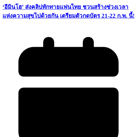
‘อีมินโฮ’ ส่งคลิปทักทายแฟนไทย ชวนสร้างช่วงเวลา
แห่งความสุขไปด้วยกัน เตรียมตัวกดบัตร 21-22 ก.พ. นี้!