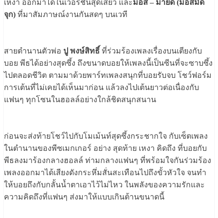
เหงา ออกมาได้ในเวอร์ชั่นสุดเสียว และ
มอส – มายด์ (มอสมัด
จุก)
ที่มาสัมภาษณ์งานกันสดๆ บนเวที
สายตำนานตัวพ่อ
ปู พงษ์สิทธิ์
ที่ร่วมร้องเพลงเรื่องบนเตียงกับ
บอย พีธได้อย่างสุดซึ้ง ถึงขนาดบอยให้เพลงนี้เป็นซีนที่จะซาบซึ้ง
ไปตลอดชีวิต ตามมาด้วยพาร์ทเพลงสนุกที่บอยรับจบ โชว์ฟอร์ม
การเต้นที่ไม่เคยได้เห็นมาก่อน แล้วลงไปเต้นยาวต่อเนื่องกับ
แฟนๆ ทุกโซนในฮอลล์อย่างใกล้ชิดสนุกสนาน
ก่อนจะส่งท้ายโชว์ไปกับโมเม้นท์สุดซึ้งกระชากใจ กับเซ็ตเพลง
ในตำนานของพีซเมกเกอร์ อย่าง สุดท้าย เหงา คิดถึง ที่บอยกับ
พีธลงมาร้องกลางฮอลล์ ท่ามกลางแฟนๆ ที่พร้อมใจกันร่วมร้อง
เพลงออกมาได้เสียงดังกระหึ่มสั่นสะเทือนไปถึงขั้วหัวใจ จนทำ
ให้บอยถึงกับกลั้นน้ำตาเอาไว้ไม่ไหว ในพลังของความรักและ
ความคิดถึงที่แฟนๆ ส่งมาให้แบบเกินต้านขนาดนี้