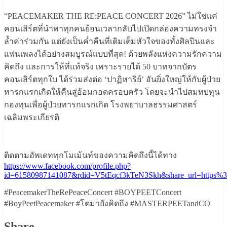
“PEACEMAKER THE RE:PEACE CONCERT 2026” ไม่ใช่แค่
คอนเสิร์ตที่นำพาทุกคนย้อนเวลากลับไปเปิดกล่องความทรงจำ
ล้ำค่าร่วมกัน แต่ยังเป็นค่ำคืนที่เติมเต็มหัวใจของทั้งศิลปินและ
แฟนเพลงได้อย่างสมบูรณ์แบบที่สุด! ด้วยพลังแห่งความรักความ
คิดถึง และการให้ที่แท้จริง เพราะรายได้ 50 บาทจากบัตร
คอนเสิร์ตทุกใบ ได้ร่วมส่งต่อ ‘ปาฏิหาริย์’ อันยิ่งใหญ่ให้กับผู้ป่วย
ทารกแรกเกิดให้คืนสู่อ้อมกอดครอบครัว โดยจะนำไปสมทบทุน
กองทุนเพื่อผู้ป่วยทารกแรกเกิด โรงพยาบาลธรรมศาสตร์
เฉลิมพระเกียรติ
ติดตามอัพเดททุกโมเม้นท์ของความคิดถึงนี้ได้ทาง
https://www.facebook.com/profile.php?
id=61580987141087&rdid=V5tEqcf3kTeN3Skh&share_url=https
#PeacemakerTheRePeaceConcert #BOYPEETConcert
#BoyPeetPeacemaker #โตมายังคิดถึง #MASTERPEETandCO
Share