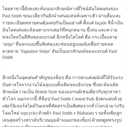
โดยสาขานี้ยังคงสะท้อนเอกลักษณ์ทางดีไซน์อันโดดเด่นของ
Paul Smith ขณะเดียวกันยังนำเสนอเสน่ห์เฉพาะตัว ผ่านธีมและ
รายละเอียดหลายคนคุ้นเคยกันเป็นอย่างดี ตั้งแต่ façade สีน้ำเงิน
อันโดดเด่นสะท้อนคาแรกเตอร์ที่สนุกสนาน ขี้เล่น และความ
หลงใหลในสีสันของแบรนด์ อีกหนึ่งไฮไลต์ คือ กระเบื้องลาย
‘stripe’ ที่ออกแบบขึ้นพิเศษและซ่อนอยู่บนผนังเพื่อถ่ายทอด
ลวดลาย ‘Signature Stripe’ อันเป็นเอกลักษณ์ของแบรนด์ Paul
Smith
อีกหนึ่งในจุดเด่นสำคัญของช็อป คือ การตกแต่งผนังที่ได้รับแรง
บันดาลใจจากงานไม้ฉลุแบบดั้งเดิมของอังกฤษ ซึ่งสะท้อนอัต
ลักษณ์ความเป็น British Style ของแบรนด์เช่นเดียวกับทุกสาขา
ทั่วโลก นอกจากนี้ ที่ช็อป Paul Smith Central Park ยังตกแต่งด้วย
เฟอร์นิเจอร์สไตล์วินเทจที่คัดสรรเป็นพิเศษจากทั่วโลกนำมาปรับ
โฉมใหม่ (upcycle) ด้วยผ้า Paul Smith x Maharam รวมทั้งเพิ่มลูก
เล่นสุดสร้างสรรค์บริเวณมุมด้านนอกของช็อป ด้วยสตูลทรงรูป