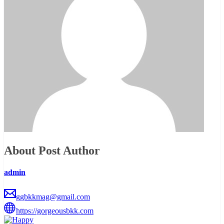
About Post Author
admin
ggbkkmag@gmail.com
https://gorgeousbkk.com