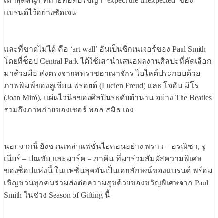
เท้าสุดสนุก ที่ถ่ายทอดปรัชญา ‘expect the unexpected’ ของ
แบรนด์ไว้อย่างชัดเจน
และที่ขาดไม่ได้ คือ ‘art wall’ อันเป็นซิกเนเจอร์ของ Paul Smith
โดยที่ช็อป Central Park ได้ใช้เสานำเสนอผลงานศิลปะที่คัดเลือก
มาด้วยมือ ส่งตรงจากสหราชอาณาจักร ไฮไลต์ประกอบด้วย
ภาพพิมพ์ของลูเชียน ฟรอยด์ (Lucien Freud) และ โจอัน มิโร
(Joan Miró), แผ่นไวนิลของศิลปินระดับตำนาน อย่าง The Beatles
รวมถึงภาพถ่ายของเซอร์ พอล สมิธ เอง
นอกจากนี้ ยังชวนเหล่าแฟชั่นไอคอนอย่าง พราว – อรณิชา, จู
เนียร์ – ปณชัย และมาร์ค – ภาคิน ที่มาร่วมสัมผัสความพิเศษ
ของช็อปแห่งนี้ ในแฟชั่นลุคอันเป็นเอกลักษณ์ของแบรนด์ พร้อม
เชิญชวนทุกคนร่วมส่งต่อความสุขด้วยของขวัญพิเศษจาก Paul
Smith ในช่วง Season of Gifting นี้