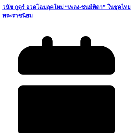
วนัช กูตูร์ อวดโฉมลุคใหม่ “เพลง-ชนม์ทิดา” ในชุดไทย
พระราชนิยม