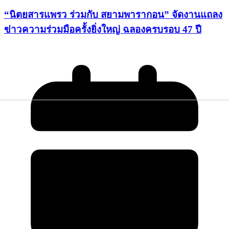
“นิตยสารแพรว ร่วมกับ สยามพารากอน” จัดงานแถลง
ข่าวความร่วมมือครั้งยิ่งใหญ่ ฉลองครบรอบ 47 ปี