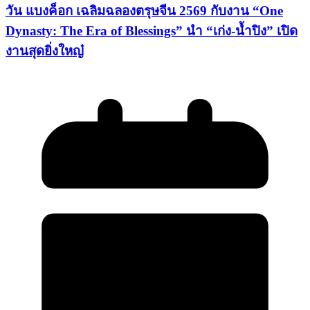
วัน แบงค็อก เฉลิมฉลองตรุษจีน 2569 กับงาน “One
Dynasty: The Era of Blessings” นำ “เก่ง-น้ำปิง” เปิด
งานสุดยิ่งใหญ๋