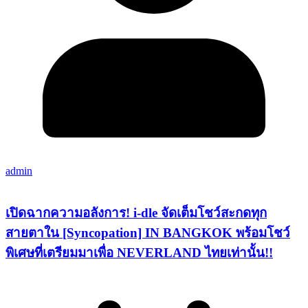
admin
เปิดฉากความอลังการ! i-dle จัดเต็มโชว์สะกดทุก
สายตาใน [Syncopation] IN BANGKOK พร้อมโชว์
พิเศษที่เตรียมมาเพื่อ NEVERLAND ไทยเท่านั้น!!