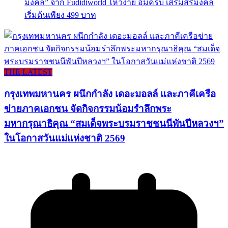
มงคล” จาก Fudidiworld ไหว้ง่าย อิ่มครบ เสริมสิริมงคล
เริ่มต้นเพียง 499 บาท
THE LATEST
กรุงเทพมหานคร ผนึกกำลัง เดอะมอลล์ และภาคีเครือ
ข่ายภาคเอกชน จัดกิจกรรมน้อมรำลึกพระ
มหากรุณาธิคุณ “สมเด็จพระบรมราชชนนีพันปีหลวงฯ”
ในโอกาสวันแม่แห่งชาติ 2569