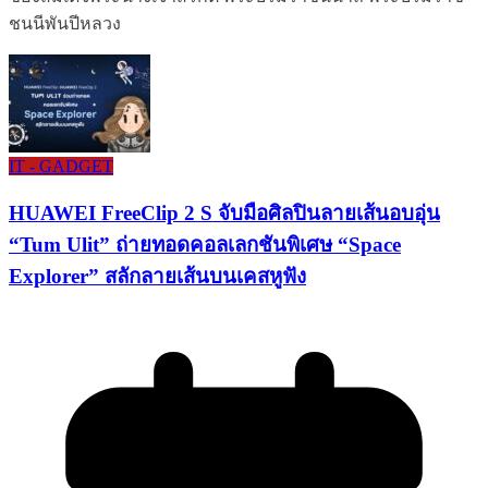
ชนนีพันปีหลวง
IT - GADGET
HUAWEI FreeClip 2 S จับมือศิลปินลายเส้นอบอุ่น
“Tum Ulit” ถ่ายทอดคอลเลกชันพิเศษ “Space
Explorer” สลักลายเส้นบนเคสหูฟัง