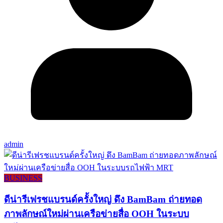
admin
BUSINESS
ดีน่ารีเฟรชแบรนด์ครั้งใหญ่ ดึง BamBam ถ่ายทอด
ภาพลักษณ์ใหม่ผ่านเครือข่ายสื่อ OOH ในระบบ