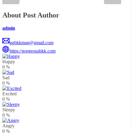
About Post Author
admin
ggbkkmag@gmail.com
https://gorgeousbkk.com
Happy
0
%
Sad
0
%
Excited
0
%
Sleepy
0
%
Angry
0
%