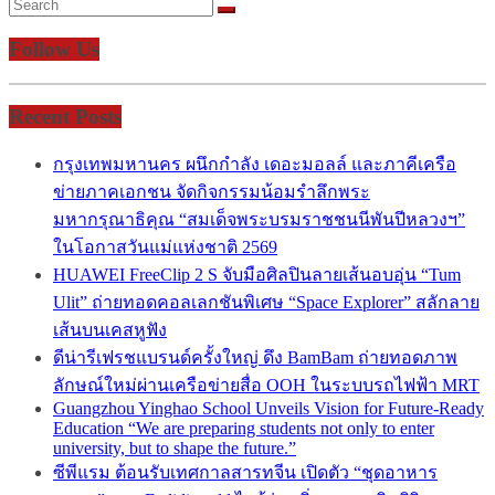
Follow Us
Recent Posts
กรุงเทพมหานคร ผนึกกำลัง เดอะมอลล์ และภาคีเครือ
ข่ายภาคเอกชน จัดกิจกรรมน้อมรำลึกพระ
มหากรุณาธิคุณ “สมเด็จพระบรมราชชนนีพันปีหลวงฯ”
ในโอกาสวันแม่แห่งชาติ 2569
HUAWEI FreeClip 2 S จับมือศิลปินลายเส้นอบอุ่น “Tum
Ulit” ถ่ายทอดคอลเลกชันพิเศษ “Space Explorer” สลักลาย
เส้นบนเคสหูฟัง
ดีน่ารีเฟรชแบรนด์ครั้งใหญ่ ดึง BamBam ถ่ายทอดภาพ
ลักษณ์ใหม่ผ่านเครือข่ายสื่อ OOH ในระบบรถไฟฟ้า MRT
Guangzhou Yinghao School Unveils Vision for Future-Ready
Education “We are preparing students not only to enter
university, but to shape the future.”
ซีพีแรม ต้อนรับเทศกาลสารทจีน เปิดตัว “ชุดอาหาร