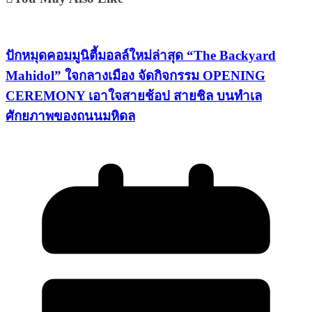
ปักหมุดคอมมูนิตี้มอลล์ใหม่ล่าสุด “The Backyard
Mahidol” ใจกลางเมือง จัดกิจกรรม OPENING
CEREMONY เอาใจสายช้อป สายชิล บนทำเล
ศักยภาพของถนนมหิดล