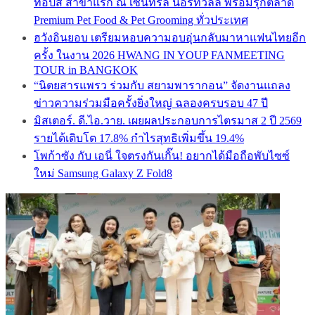
ท็อปส์ สาขาแรก ณ เซ็นทรัล นอร์ทวิลล์ พร้อมรุกตลาด
Premium Pet Food & Pet Grooming ทั่วประเทศ
ฮวังอินยอบ เตรียมหอบความอบอุ่นกลับมาหาแฟนไทยอีก
ครั้ง ในงาน 2026 HWANG IN YOUP FANMEETING
TOUR in BANGKOK
“นิตยสารแพรว ร่วมกับ สยามพารากอน” จัดงานแถลง
ข่าวความร่วมมือครั้งยิ่งใหญ่ ฉลองครบรอบ 47 ปี
มิสเตอร์. ดี.ไอ.วาย. เผยผลประกอบการไตรมาส 2 ปี 2569
รายได้เติบโต 17.8% กำไรสุทธิเพิ่มขึ้น 19.4%
โพก้าซัง กับ เอนี่ ใจตรงกันเกิ๊น! อยากได้มือถือพับไซซ์
ใหม่ Samsung Galaxy Z Fold8