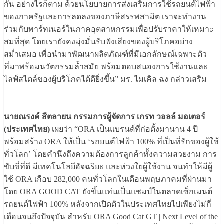
กัน อย่างไรก็ตาม ด้วยนโยบายการส่งเสริมการใช้รถยนต์ไฟฟ้า
ของภาครัฐและการลดลงของภาษีสรรพสามิต เราจะทำงาน
ร่วมกับพาร์ทเนอร์ในภาคอุตสาหกรรมเพื่อปรับราคาให้เหมาะ
สมที่สุด โดยเรายังคงมุ่งมั่นรับฟังเสียงของผู้บริโภคอย่าง
สม่ำเสมอ เพื่อนำมาพัฒนาผลิตภัณฑ์ที่มีเอกลักษณ์เฉพาะตัว
ที่มาพร้อมนวัตกรรมล้ำสมัย พร้อมตอบสนองการใช้งานและ
ไลฟ์สไตล์ของผู้บริโภคได้ดียิ่งขึ้น” มร. ไมเคิล ฉง กล่าวเสริม
นายณรงค์ สีตลายน กรรมการผู้จัดการ เกรท วอลล์ มอเตอร์
(ประเทศไทย)
เผยว่า “ORA เป็นแบรนด์ที่ก่อตั้งมานาน 4 ปี
พร้อมสร้าง ORA ให้เป็น ‘รถยนต์ไฟฟ้า 100% ที่เป็นที่รักของผู้ใช้
ทั่วโลก’ โดยคำนึงถึงความต้องการลูกค้าทั้งความสวยงาม การ
ขับขี่ที่ดี มีเทคโนโลยีอัจฉริยะ และห่วงใยผู้ใช้งาน จนทำให้มีผู้
ใช้ ORA เกือบ 282,000 คนทั่วโลกในเดือนพฤษภาคมที่ผ่านมา
โดย ORA GOOD CAT ยังขึ้นแท่นเป็นแชมป์ในตลาดเซ็กเมนต์
รถยนต์ไฟฟ้า 100% หลังจากเปิดตัวในประเทศไทยไปเพียงไม่กี่
เดือนจนถึงปัจจุบัน สำหรับ ORA Good Cat GT | Next Level of the