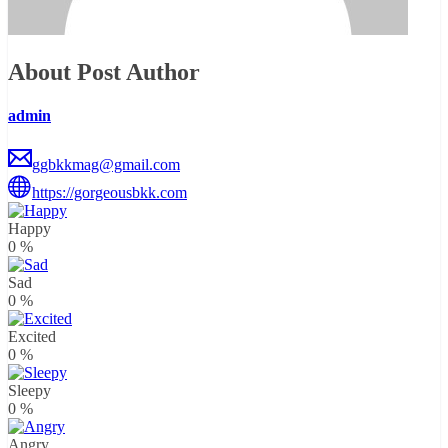
About Post Author
admin
ggbkkmag@gmail.com
https://gorgeousbkk.com
Happy
0
%
Sad
0
%
Excited
0
%
Sleepy
0
%
Angry