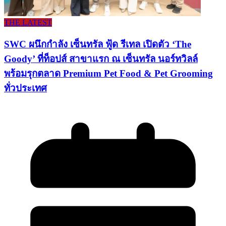
THE LATEST
SWC ผนึกกำลัง เซ็นทรัล ฟู้ด รีเทล เปิดตัว ‘The
Goody’ ที่ท็อปส์ สาขาแรก ณ เซ็นทรัล นอร์ทวิลล์
พร้อมรุกตลาด Premium Pet Food & Pet Grooming
ทั่วประเทศ