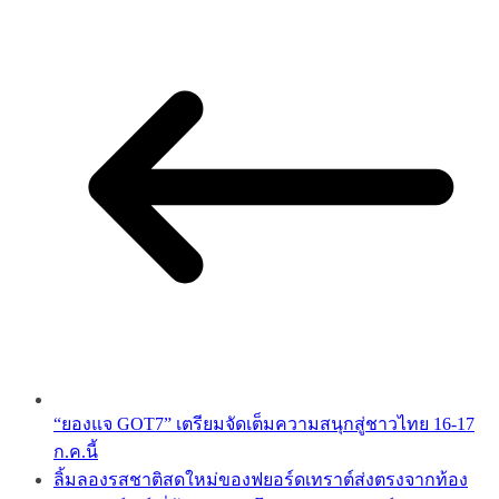
“ยองแจ GOT7” เตรียมจัดเต็มความสนุกสู่ชาวไทย 16-17
ก.ค.นี้
ลิ้มลองรสชาติสดใหม่ของฟยอร์ดเทราต์ส่งตรงจากท้อง