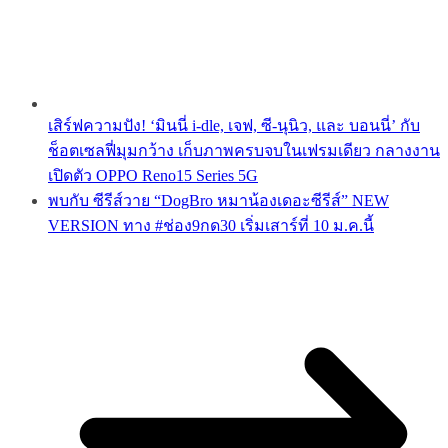
เสิร์ฟความปัง! ‘มินนี่ i-dle, เจฟ, ซี-นุนิว, และ บอนนี่’ กับ
ช็อตเซลฟี่มุมกว้าง เก็บภาพครบจบในเฟรมเดียว กลางงาน
เปิดตัว OPPO Reno15 Series 5G
พบกับ ซีรีส์วาย “DogBro หมาน้องเดอะซีรีส์” NEW
VERSION ทาง #ช่อง9กด30 เริ่มเสาร์ที่ 10 ม.ค.นี้