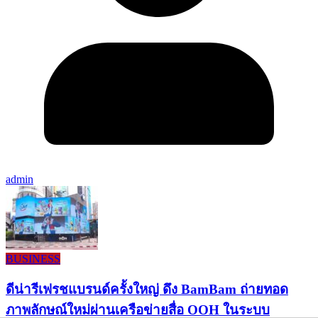
admin
BUSINESS
ดีน่ารีเฟรชแบรนด์ครั้งใหญ่ ดึง BamBam ถ่ายทอด
ภาพลักษณ์ใหม่ผ่านเครือข่ายสื่อ OOH ในระบบ