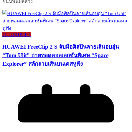
ชนนีพันปีหลวง
IT - GADGET
HUAWEI FreeClip 2 S จับมือศิลปินลายเส้นอบอุ่น
“Tum Ulit” ถ่ายทอดคอลเลกชันพิเศษ “Space
Explorer” สลักลายเส้นบนเคสหูฟัง