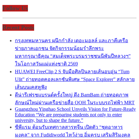
Follow Us
Recent Posts
กรุงเทพมหานคร ผนึกกำลัง เดอะมอลล์ และภาคีเครือ
ข่ายภาคเอกชน จัดกิจกรรมน้อมรำลึกพระ
มหากรุณาธิคุณ “สมเด็จพระบรมราชชนนีพันปีหลวงฯ”
ในโอกาสวันแม่แห่งชาติ 2569
HUAWEI FreeClip 2 S จับมือศิลปินลายเส้นอบอุ่น “Tum
Ulit” ถ่ายทอดคอลเลกชันพิเศษ “Space Explorer” สลักลาย
เส้นบนเคสหูฟัง
ดีน่ารีเฟรชแบรนด์ครั้งใหญ่ ดึง BamBam ถ่ายทอดภาพ
ลักษณ์ใหม่ผ่านเครือข่ายสื่อ OOH ในระบบรถไฟฟ้า MRT
Guangzhou Yinghao School Unveils Vision for Future-Ready
Education “We are preparing students not only to enter
university, but to shape the future.”
ซีพีแรม ต้อนรับเทศกาลสารทจีน เปิดตัว “ชุดอาหาร
มงคล” จาก Fudidiworld ไหว้ง่าย อิ่มครบ เสริมสิริมงคล