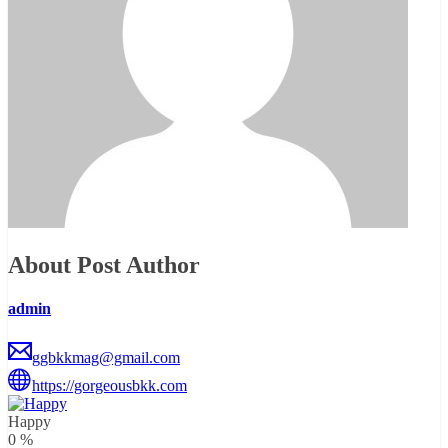
About Post Author
admin
ggbkkmag@gmail.com
https://gorgeousbkk.com
Happy
0
%