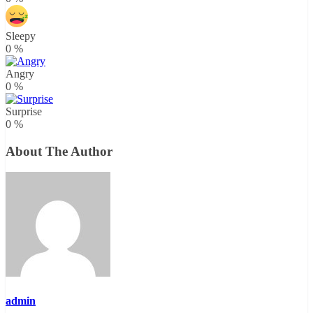
Sleepy
0
%
Angry
0
%
Surprise
0
%
About The Author
admin