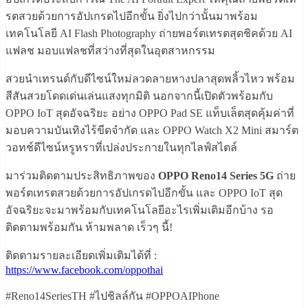
รตสวยด้วยการอัปเกรดไปอีกขั้น ยิ่งไปกว่านั้นมาพร้อม
เทคโนโลยี AI Flash Photography ถ่ายพอร์ตเทรตสุดชิคด้วย AI
แฟลช มอบแฟลชที่สว่างที่สุดในอุตสาหกรรม
สวยนำเทรนด์กับดีไซน์ใหม่ลวดลายหางปลาสุดพลิ้วไหว พร้อม
สีสันสวยโดดเด่นเล่นแสงทุกมิติ นอกจากนี้เปิดตัวพร้อมกับ
OPPO IoT สุดอัจฉริยะ อย่าง OPPO Pad SE แท็บเล็ตสุดคุ้มค่าที่
มอบความบันเทิงไร้ขีดจำกัด และ OPPO Watch X2 Mini สมาร์ต
วอทช์ดีไซน์หรูหราที่เปล่งประกายในทุกไลฟ์สไตล์
มาร่วมติดตามประสิทธิภาพของ
OPPO Reno14 Series 5G
ถ่าย
พอร์ตเทรตสวยด้วยการอัปเกรดไปอีกขั้น และ OPPO IoT สุด
อัจฉริยะจะมาพร้อมกับเทคโนโลยีอะไรเพิ่มเติมอีกบ้าง รอ
ติดตามพร้อมกัน ห้ามพลาด เร็วๆ นี้!
ติดตามรายละเอียดเพิ่มเติมได้ที่ :
https://www.facebook.com/oppothai
#Reno14SeriesTH #ไปชิลล์กัน #OPPOAIPhone