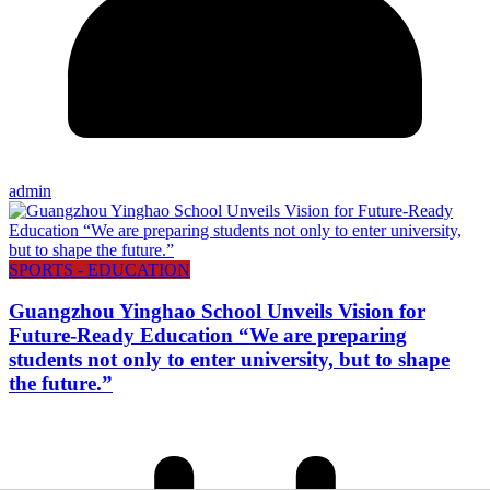
admin
SPORTS - EDUCATION
Guangzhou Yinghao School Unveils Vision for
Future-Ready Education “We are preparing
students not only to enter university, but to shape
the future.”