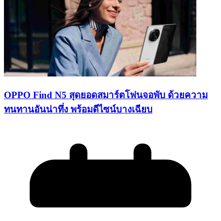
OPPO Find N5 สุดยอดสมาร์ตโฟนจอพับ ด้วยความ
ทนทานอันน่าทึ่ง พร้อมดีไซน์บางเฉียบ