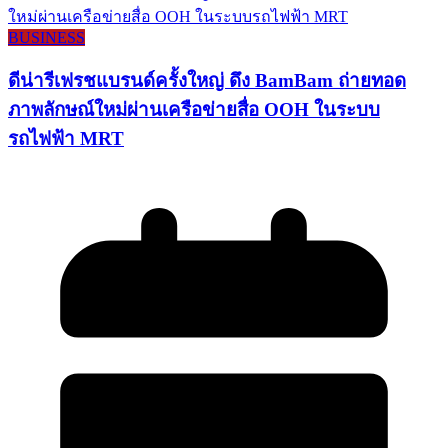
BUSINESS
ดีน่ารีเฟรชแบรนด์ครั้งใหญ่ ดึง BamBam ถ่ายทอด
ภาพลักษณ์ใหม่ผ่านเครือข่ายสื่อ OOH ในระบบ
รถไฟฟ้า MRT