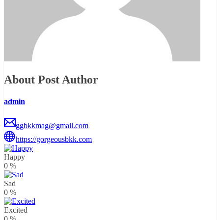
About Post Author
admin
ggbkkmag@gmail.com
https://gorgeousbkk.com
Happy
0
%
Sad
0
%
Excited
0
%