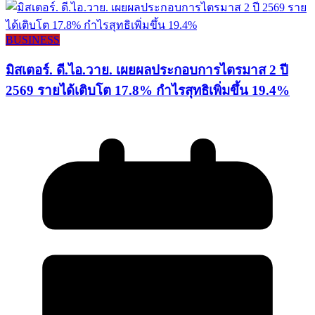
BUSINESS
มิสเตอร์. ดี.ไอ.วาย. เผยผลประกอบการไตรมาส 2 ปี
2569 รายได้เติบโต 17.8% กำไรสุทธิเพิ่มขึ้น 19.4%