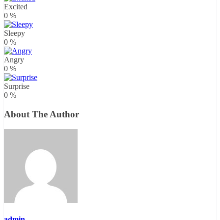
Excited
0
%
Sleepy
0
%
Angry
0
%
Surprise
0
%
About The Author
admin