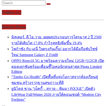
Follow Us
Recent Posts
มิสเตอร์. ดี.ไอ.วาย. เผยผลประกอบการไตรมาส 2 ปี 2569
รายได้เติบโต 17.8% กำไรสุทธิเพิ่มขึ้น 19.4%
โพก้าซัง กับ เอนี่ ใจตรงกันเกิ๊น! อยากได้มือถือพับไซซ์
ใหม่ Samsung Galaxy Z Fold8
OPPO Reno16 5G มาพร้อมความจุใหม่ 12GB+512GB เปิด
คอลเลกชันพร้อมเพื่อนซี้ไอคอนิกคนล่าสุด Pingu Limited
Edition
“Taisho Go Health” เปิดพื้นที่แห่งโอกาสจากห้องเรียนสู่
ชุมชน สร้างรากฐานสุขภาวะที่ดี
ยูนิโคล่ ชวน “เบ็คกี้ – สกาย – พิมมา PiXXiE” เปิดตัว
LifeWear Fall/Winter 2026 ภายใต้คอนเซปต์ “Modern City
Feelings”