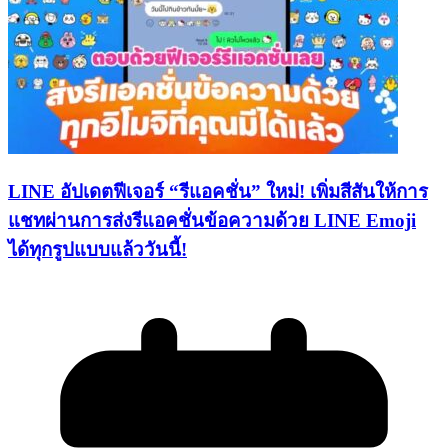
LINE อัปเดตฟีเจอร์ “รีแอคชั่น” ใหม่! เพิ่มสีสันให้การ
แชทผ่านการส่งรีแอคชั่นข้อความด้วย LINE Emoji
ได้ทุกรูปแบบแล้ววันนี้!