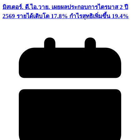
มิสเตอร์. ดี.ไอ.วาย. เผยผลประกอบการไตรมาส 2 ปี
2569 รายได้เติบโต 17.8% กำไรสุทธิเพิ่มขึ้น 19.4%