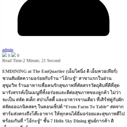
admin
0
0
Read Time:
2 Minute, 21 Second
EMDINING at The EmQuartier (เอ็มไดนิ่ง ดิ เอ็มควอเทียร์)
ชวนสัมผัสความอร่อยกับร้าน “โอ้กะจู๋” สาขาแรกในย่าน
สุขุมวิท ร้านอาหารเพื่อคนรักสุขภาพที่คัดสรรวัตถุดิบที่ดีที่สุด
มารังสรรค์เป็นเมนูที่ทั้งอร่อยและดีต่อสุขภาพของลูกค้า ไม่ว่า
จะเป็น สลัด สเต็ก สปาเก็ตตี้ และอาหารจานเดียว ที่เสิร์ฟคู่กับผัก
สลัดออแกนิคสดๆ ในคอนเซ็ปต์ “From Farm To Table” สดจาก
ฟาร์มส่งตรงถึงโต๊ะอาหาร ให้ทุกคนได้อิ่มอร่อยและสุขภาพดีไป
พร้อมกันที่ “โอ้กะจู๋” ชั้น 7 Helix Sky Dining ศูนย์การค้า ดิ