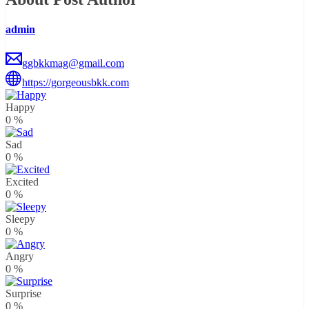
admin
ggbkkmag@gmail.com
https://gorgeousbkk.com
Happy
0
%
Sad
0
%
Excited
0
%
Sleepy
0
%
Angry
0
%
Surprise
0
%