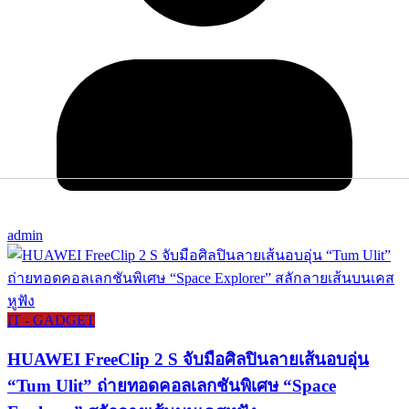
admin
IT - GADGET
HUAWEI FreeClip 2 S จับมือศิลปินลายเส้นอบอุ่น
“Tum Ulit” ถ่ายทอดคอลเลกชันพิเศษ “Space