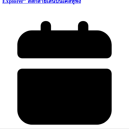
Explorer” สลักลายเส้นบนเคสหูฟัง