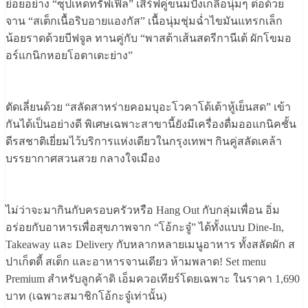
ย่อยอย่าง “ซุปเห็ดทรัฟเฟิล” เสิร์ฟคู่ขนมปังเกลือนุ่มๆ ต่อด้วย
จาน “สเต็กเนื้อริบอายแองกัส” เนื้อนุ่มชุ่มฉ่ำไขมันแทรกเล็ก
น้อยราดด้วยบีฟจูล ทานคู่กับ “พาสต้าเส้นสดรีกานีเต้ ผักโขมอ
อร์แกนิกหอยโอตาเตะย่าง”
ตัดเลี่ยนด้วย “สลัดสาหร่ายคอมบุอะโวคาโด้เต้าหู้เย็นสด” เข้า
กันได้เป็นอย่างดี พิเศษเฉพาะสาขานี้ยังมีเครื่องดื่มออแกนิคชั้น
ดีรสชาติเยี่ยมไว้บริการแห่งเดียวในกรุงเทพฯ กินคู่สลัดเคล้า
บรรยากาศสวนสวย กลางใจเมือง
ไม่ว่าจะมากินกับครอบครัวหรือ Hang Out กับกลุ่มเพื่อน อิ่ม
อร่อยกับอาหารเพื่อสุขภาพจาก “โอ้กะจู๋” ได้ทั้งแบบ Dine-In,
Takeaway และ Delivery กับหลากหลายเมนูอาหาร ทั้งสลัดผัก ส
ปาเก็ตตี้ สเต็ก และอาหารจานเดียว ห้ามพลาด! Set menu
Premium สำหรับลูกค้าดิ เอ็มควอเทียร์โดยเฉพาะ ในราคา 1,690
บาท (เฉพาะสมาชิกโอ้กะจู๋เท่านั้น)