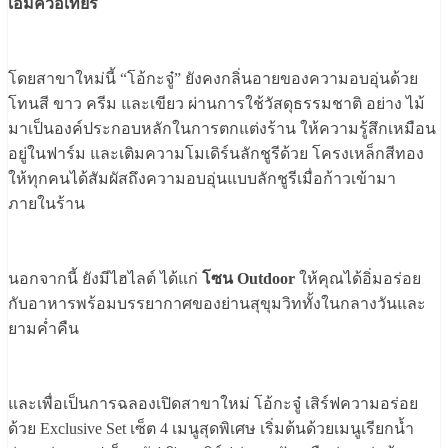
เอ็มควอเทียร์
โดยสาขาใหม่นี้ “โอ้กะจู๋” ยังคงกลิ่นอายของความอบอุ่นด้วย
โทนสี ขาว ครีม และเขียว ผ่านการใช้วัสดุธรรมชาติ อย่าง ไม้
มาเป็นองค์ประกอบหลักในการตกแต่งร้าน ให้ความรู้สึกเหมือน
อยู่ในฟาร์ม และเติมความโมเดิร์นลักชูรีด้วย โครงเหล็กสีทอง
ให้ทุกคนได้สัมผัสถึงความอบอุ่นแบบลักชูรีเมื่อก้าวเข้ามา
ภายในร้าน
นอกจากนี้ ยังมีไฮไลต์ ได้แก่
โซน Outdoor
ให้คุณได้อิ่มอร่อย
กับอาหารพร้อมบรรยากาศของย่านสุขุมวิททั้งในกลางวันและ
ยามค่ำคืน
และเพื่อเป็นการฉลองเปิดสาขาใหม่ โอ้กะจู๋ เสิร์ฟความอร่อย
ด้วย Exclusive Set เซ็ต 4 เมนูสุดพิเศษ เริ่มต้นด้วยเมนูเรียกน้ำ