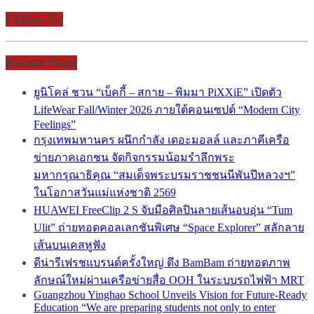
Follow Us
Recent Posts
ยูนิโคล่ ชวน “เบ็คกี้ – สกาย – พิมมา PiXXiE” เปิดตัว
LifeWear Fall/Winter 2026 ภายใต้คอนเซปต์ “Modern City
Feelings”
กรุงเทพมหานคร ผนึกกำลัง เดอะมอลล์ และภาคีเครือ
ข่ายภาคเอกชน จัดกิจกรรมน้อมรำลึกพระ
มหากรุณาธิคุณ “สมเด็จพระบรมราชชนนีพันปีหลวงฯ”
ในโอกาสวันแม่แห่งชาติ 2569
HUAWEI FreeClip 2 S จับมือศิลปินลายเส้นอบอุ่น “Tum
Ulit” ถ่ายทอดคอลเลกชันพิเศษ “Space Explorer” สลักลาย
เส้นบนเคสหูฟัง
ดีน่ารีเฟรชแบรนด์ครั้งใหญ่ ดึง BamBam ถ่ายทอดภาพ
ลักษณ์ใหม่ผ่านเครือข่ายสื่อ OOH ในระบบรถไฟฟ้า MRT
Guangzhou Yinghao School Unveils Vision for Future-Ready
Education “We are preparing students not only to enter