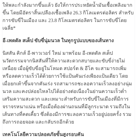
ให้พละกำลังมากขึ้นแล้ว ยังให้การประหยัดน้ำมันเชื้อเพลิงมาก
ขึ้น โดยมีอัตราสิ้นเปลืองเชื้อเพลิง 26.3 กิโลเมตรต่อลิตร สำหรับ
การขับขี่ในเมือง และ 23.8 กิโลเมตรต่อลิตร ในการขับขี่โดย
เฉลี่ย*
อี-เพดดัล สเต็ป ขับขี่นุ่มนวล ในทุกรูปแบบของเส้นทาง
นิสสัน คิกส์ อี-พาวเวอร์ ใหม่ มาพร้อม อี-เพดดัล สเต็ป
นวัตกรรมจากนิสสันที่ให้ความสะดวกสบายและขับขี่ง่ายไม่
เหนื่อย เมื่อผู้ขับขี่อยู่ในโหมด สปอร์ต & อีโค จะสามารถเพิ่ม
หรือลดความเร็วได้ด้วยการใช้แป้นคันเร่งเพียงแป้นเดียว โดย
เมื่อยกเท้าขึ้นจากคันเร่ง รถสามารถชะลอความเร็วลงอย่างนุ่ม
นวล และคงปล่อยไหลไปได้อย่างต่อเนื่องในย่านความเร็วต่ำ
เสริมความสะดวก และเหมาะสำหรับการขับขี่ในเมืองที่มีการ
จราจรหนาแน่น หรือเมื่อต้องผ่านถนนที่มีลูกระนาด รวมถึงใน
เส้นทางที่คดเคี้ยว ซึ่งต้องมีการชะลอความเร็วอยู่บ่อยครั้ง รวม
ถึงการถอยจอด และกลับรถอีกด้วย
เทคโนโลยีความปลอดภัยขั้นสูงรอบคัน