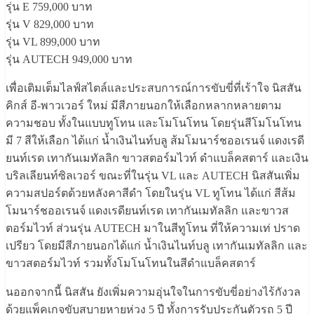
รุ่น E 759,000 บาท
รุ่น V 829,000 บาท
รุ่น VL 899,000 บาท
รุ่น AUTECH 949,000 บาท
เพื่อเติมเต็มไลฟ์สไตล์และประสบการณ์การขับขี่ที่เร้าใจ นิสสัน
คิกส์ อี-พาวเวอร์ ใหม่ มีสีภายนอกให้เลือกหลากหลายตาม
ความชอบ ทั้งในแบบทูโทน และโมโนโทน โดยรุ่นสีโมโนโทน
มี 7 สีให้เลือก ได้แก่ น้ำเงินไนท์บลู ส้มโมนาร์ชออเรนจ์ แดงเรดี
ยนท์เรด เทากันเมทัลลิก ขาวสตอร์มไวท์ ดำแบล็คสตาร์ และเงิน
บริลเลียนท์ซิลเวอร์ ขณะที่ในรุ่น VL และ AUTECH นิสสันเพิ่ม
ความสปอร์ตด้วยหลังคาสีดำ โดยในรุ่น VL ทูโทน ได้แก่ สีส้ม
โมนาร์ชออเรนจ์ แดงเรดียนท์เรด เทากันเมทัลลิก และขาวส
ตอร์มไวท์ ส่วนรุ่น AUTECH มาในสีทูโทน ที่ให้ความเท่ ปราด
เปรียว โดยมีสีภายนอกได้แก่ น้ำเงินไนท์บลู เทากันเมทัลลิก และ
ขาวสตอร์มไวท์ รวมทั้งโมโนโทนในสีดำแบล็คสตาร์
นออกจากนี้ นิสสัน ยังเพิ่มความอุ่นใจในการขับขี่อย่างไร้กังวล
ด้วยแพ็คเกจขับสบายหายห่วง 5 ปี ทั้งการรับประกันตัวรถ 5 ปี