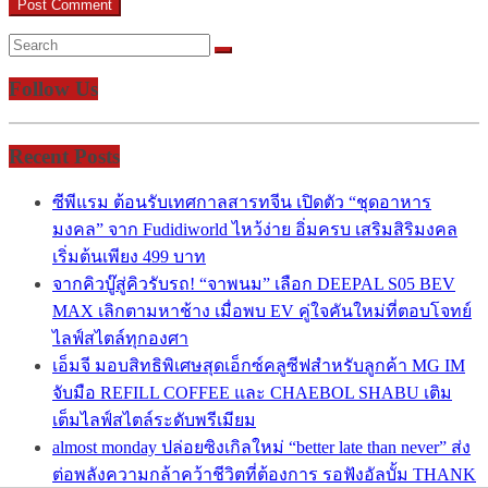
Follow Us
Recent Posts
ซีพีแรม ต้อนรับเทศกาลสารทจีน เปิดตัว “ชุดอาหาร
มงคล” จาก Fudidiworld ไหว้ง่าย อิ่มครบ เสริมสิริมงคล
เริ่มต้นเพียง 499 บาท
จากคิวบู๊สู่คิวรับรถ! “จาพนม” เลือก DEEPAL S05 BEV
MAX เลิกตามหาช้าง เมื่อพบ EV คู่ใจคันใหม่ที่ตอบโจทย์
ไลฟ์สไตล์ทุกองศา
เอ็มจี มอบสิทธิพิเศษสุดเอ็กซ์คลูซีฟสำหรับลูกค้า MG IM
จับมือ REFILL COFFEE และ CHAEBOL SHABU เติม
เต็มไลฟ์สไตล์ระดับพรีเมียม
almost monday ปล่อยซิงเกิลใหม่ “better late than never” ส่ง
ต่อพลังความกล้าคว้าชีวิตที่ต้องการ รอฟังอัลบั้ม THANK