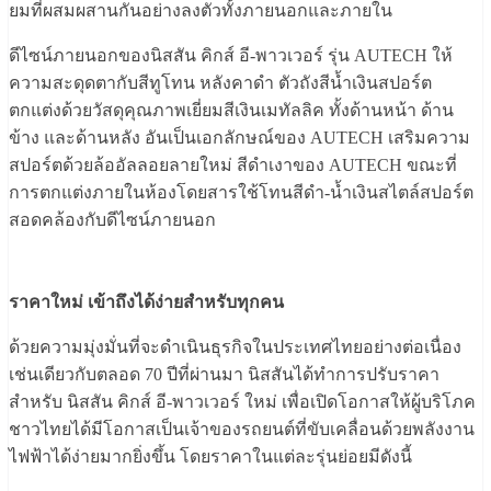
ยมที่ผสมผสานกันอย่างลงตัวทั้งภายนอกและภายใน
ดีไซน์ภายนอกของนิสสัน คิกส์ อี-พาวเวอร์ รุ่น AUTECH ให้
ความสะดุดตากับสีทูโทน หลังคาดำ ตัวถังสีน้ำเงินสปอร์ต
ตกแต่งด้วยวัสดุคุณภาพเยี่ยมสีเงินเมทัลลิค ทั้งด้านหน้า ด้าน
ข้าง และด้านหลัง อันเป็นเอกลักษณ์ของ AUTECH เสริมความ
สปอร์ตด้วยล้ออัลลอยลายใหม่ สีดำเงาของ AUTECH ขณะที่
การตกแต่งภายในห้องโดยสารใช้โทนสีดำ-น้ำเงินสไตล์สปอร์ต
สอดคล้องกับดีไซน์ภายนอก
ราคาใหม่ เข้าถึงได้ง่ายสำหรับทุกคน
ด้วยความมุ่งมั่นที่จะดำเนินธุรกิจในประเทศไทยอย่างต่อเนื่อง
เช่นเดียวกับตลอด 70 ปีที่ผ่านมา นิสสันได้ทำการปรับราคา
สำหรับ นิสสัน คิกส์ อี-พาวเวอร์ ใหม่ เพื่อเปิดโอกาสให้ผู้บริโภค
ชาวไทยได้มีโอกาสเป็นเจ้าของรถยนต์ที่ขับเคลื่อนด้วยพลังงาน
ไฟฟ้าได้ง่ายมากยิ่งขึ้น โดยราคาในแต่ละรุ่นย่อยมีดังนี้