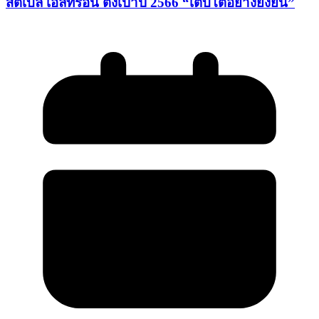
สตีเบล เอลทรอน ตั้งเป้าปี 2566 “เติบโตอย่างยั่งยืน”