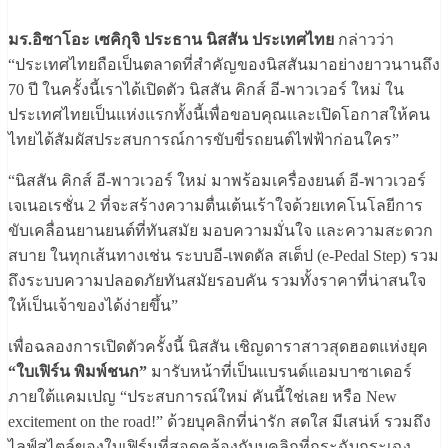
มร.อิซาโอะ เซคิกุจิ ประธาน นิสสัน ประเทศไทย
กล่าวว่า
“ประเทศไทยถือเป็นตลาดที่สำคัญของนิสสันมาอย่างยาวนานถึง
70 ปี ในครั้งนี้เราได้เปิดตัว นิสสัน คิกส์ อี-พาวเวอร์ ใหม่ ใน
ประเทศไทยเป็นแห่งแรกทั้งนี้เพื่อขอบคุณและเปิดโอกาสให้คน
ไทยได้สัมผัสประสบการณ์การขับขี่รถยนต์ไฟฟ้าก่อนใคร”
“นิสสัน คิกส์ อี-พาวเวอร์ ใหม่ มาพร้อมเครื่องยนต์ อี-พาวเวอร์
เจเนอเรชั่น 2 ที่จะสร้างความตื่นเต้นเร้าใจด้วยเทคโนโลยีการ
ขับเคลื่อนยานยนต์ที่ทันสมัย มอบความมั่นใจ และความสะดวก
สบาย ในทุกเส้นทางเช่น ระบบอี-เพดดัล สเต็ป (e-Pedal Step) รวม
ถึงระบบความปลอดภัยทันสมัยรอบคัน รวมทั้งราคาที่น่าสนใจ
ให้เป็นเจ้าของได้ง่ายขึ้น”
เพื่อฉลองการเปิดตัวครั้งนี้ นิสสัน เชิญดาราสาวสุดฮอตแห่งยุค
“ใบเฟิร์น พิมพ์ชนก”
มารับหน้าที่เป็นแบรนด์แอมบาซาเดอร์
ภายใต้แคมเปญ “ประสบการณ์ใหม่ คันนี้ใช่เลย หรือ New
excitement on the road!” ด้วยบุคลิกที่น่ารัก สดใส มีเสน่ห์ รวมถึง
ไลฟ์สไตล์ของใบเฟิร์นที่สอดคล้องกับบุคลิกที่กระฉับกระเฉง