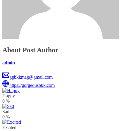
About Post Author
admin
ggbkkmag@gmail.com
https://gorgeousbkk.com
Happy
0
%
Sad
0
%
Excited