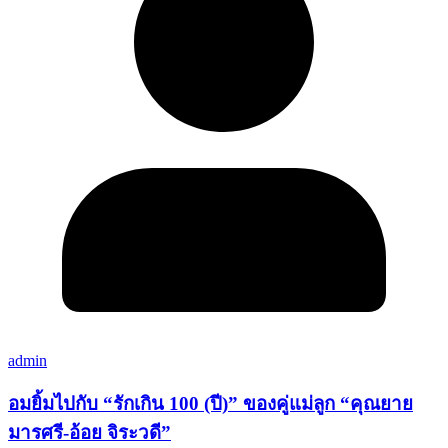
admin
อมยิ้มไปกับ “รักเกิน 100 (ปี)” ของคู่แม่ลูก “คุณยาย
มารศรี-อ้อย จิระวดี”