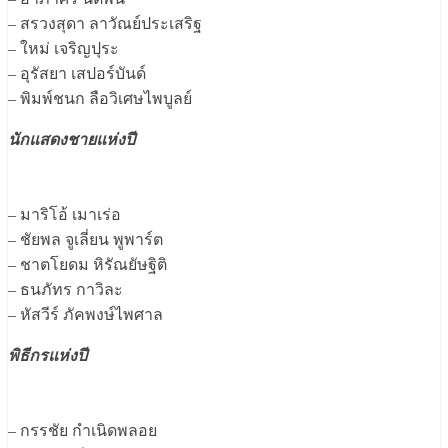
– สรวงสุดา ลาวัณย์ประเสริฐ
– ใหม่ เจริญปุระ
– อุรัสยา เสปอร์บันด์
– พิมพ์ชนก ลือวิเศษไพบูลย์
นักแสดงชายแห่งปี
– มาริโอ้ เมาเร่อ
– ชัยพล จูเลี่ยน พูพาร์ต
– ชาตโยดม หิรัณยัษฐิติ
– ธนภัทร กาวิละ
– หัสวีร์ ภัคพงษ์ไพศาล
พิธีกรแห่งปี
– กรรชัย กำเนิดพลอย