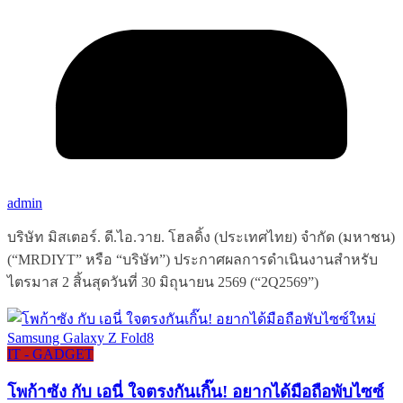
admin
บริษัท มิสเตอร์. ดี.ไอ.วาย. โฮลดิ้ง (ประเทศไทย) จำกัด (มหาชน)
(“MRDIYT” หรือ “บริษัท”) ประกาศผลการดำเนินงานสำหรับ
ไตรมาส 2 สิ้นสุดวันที่ 30 มิถุนายน 2569 (“2Q2569”)
IT - GADGET
โพก้าซัง กับ เอนี่ ใจตรงกันเกิ๊น! อยากได้มือถือพับไซซ์