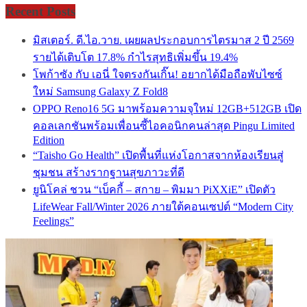
Recent Posts
มิสเตอร์. ดี.ไอ.วาย. เผยผลประกอบการไตรมาส 2 ปี 2569
รายได้เติบโต 17.8% กำไรสุทธิเพิ่มขึ้น 19.4%
โพก้าซัง กับ เอนี่ ใจตรงกันเกิ๊น! อยากได้มือถือพับไซซ์
ใหม่ Samsung Galaxy Z Fold8
OPPO Reno16 5G มาพร้อมความจุใหม่ 12GB+512GB เปิด
คอลเลกชันพร้อมเพื่อนซี้ไอคอนิกคนล่าสุด Pingu Limited
Edition
“Taisho Go Health” เปิดพื้นที่แห่งโอกาสจากห้องเรียนสู่
ชุมชน สร้างรากฐานสุขภาวะที่ดี
ยูนิโคล่ ชวน “เบ็คกี้ – สกาย – พิมมา PiXXiE” เปิดตัว
LifeWear Fall/Winter 2026 ภายใต้คอนเซปต์ “Modern City
Feelings”