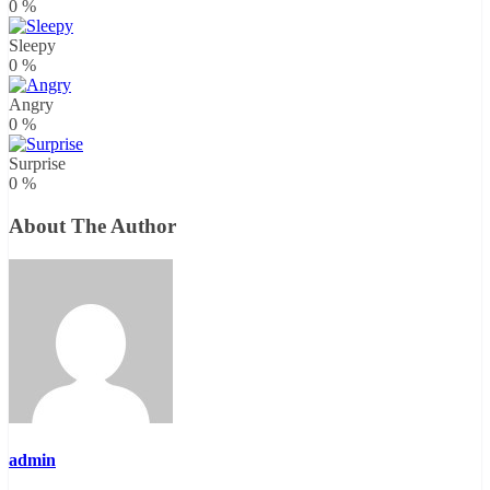
0
%
Sleepy
0
%
Angry
0
%
Surprise
0
%
About The Author
admin