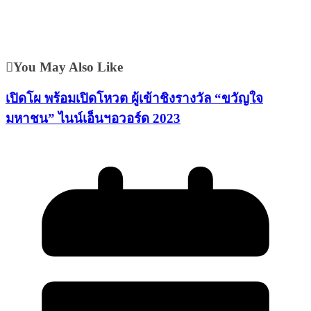
You May Also Like
เปิดโผ พร้อมเปิดโหวต ผู้เข้าชิงรางวัล “ขวัญใจ
มหาชน” ไนน์เอ็นฯอวอร์ด 2023