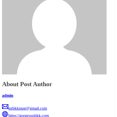
About Post Author
admin
ggbkkmag@gmail.com
https://gorgeousbkk.com