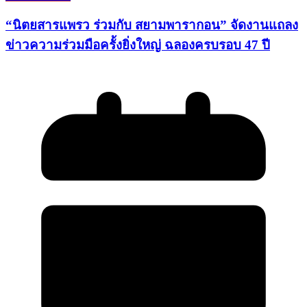
“นิตยสารแพรว ร่วมกับ สยามพารากอน” จัดงานแถลง
ข่าวความร่วมมือครั้งยิ่งใหญ่ ฉลองครบรอบ 47 ปี