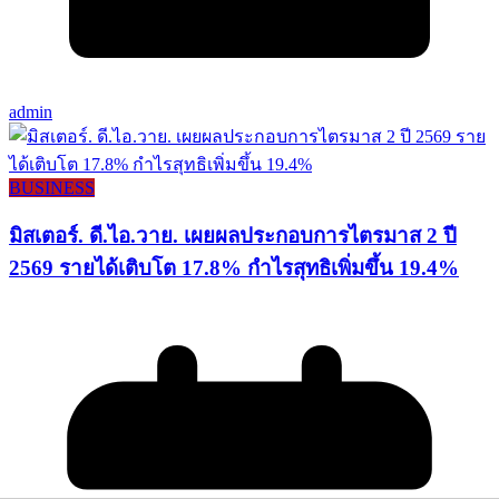
admin
BUSINESS
มิสเตอร์. ดี.ไอ.วาย. เผยผลประกอบการไตรมาส 2 ปี
2569 รายได้เติบโต 17.8% กำไรสุทธิเพิ่มขึ้น 19.4%