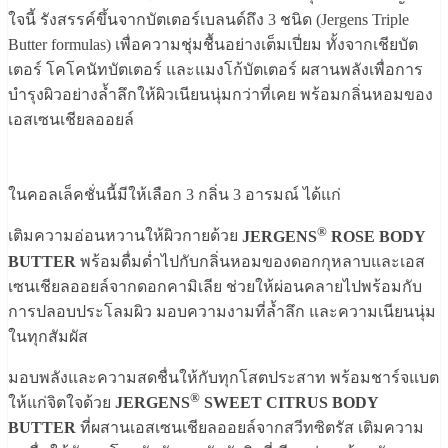
ใจนี้ รังสรรค์ขึ้นจากบัตเตอร์เบลนด์ถึง 3 ชนิด (Jergens Triple
Butter formulas) เพื่อความชุ่มชื้นอย่างเต็มเปี่ยม ทั้งจากเชียบัต
เตอร์ โคโคนัทบัตเตอร์ และแมงโก้บัตเตอร์ ผสานพลังเพื่อการ
บำรุงผิวอย่างล้ำลึกให้ผิวเนียนนุ่มกว่าที่เคย พร้อมกลิ่นหอมของ
เอสเซนเชียลออยล์
ในคอลเล็คชั่นนี้มีให้เลือก 3 กลิ่น 3 อารมณ์ ได้แก่
®
เติมความอ่อนหวานให้ผิวกายด้วย
JERGENS
ROSE BODY
BUTTER
พร้อมดื่มด่ำไปกับกลิ่นหอมของดอกกุหลาบและเอส
เซนเชียลออยล์จากดอกคามิเลีย ช่วยให้ผ่อนคลายไปพร้อมกับ
การปลอบประโลมผิว มอบความงามที่ล้ำลึก และความเนียนนุ่ม
ในทุกสัมผัส
มอบพลังและความสดชื่นให้กับทุกโสตประสาท พร้อมชาร์จแบต
®
ให้แก่จิตใจด้วย
JERGENS
SWEET CITRUS BODY
BUTTER
ที่ผสานเอสเซนเชียลออยล์จากสวีทซิตรัส เติมความ