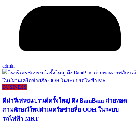
admin
BUSINESS
ดีน่ารีเฟรชแบรนด์ครั้งใหญ่ ดึง BamBam ถ่ายทอด
ภาพลักษณ์ใหม่ผ่านเครือข่ายสื่อ OOH ในระบบ
รถไฟฟ้า MRT