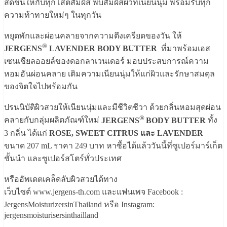
สดชื่นให้กับทุกโสตสัมผัส พบสัมผัสผิวที่เนียนนุ่ม พร้อมรับทุก
ความท้าทายใหม่ๆ ในทุกวัน
หยุดพักและผ่อนคลายจากความตึงเครียดของวัน ให้
®
JERGENS
LAVENDER BODY BUTTER
ที่มาพร้อมเอส
เซนเชียลออยล์ของดอกลาเวนเดอร์ มอบประสบการณ์ความ
หอมอันผ่อนคลาย เติมความเนียนนุ่มให้แก่ผิวและรักษาสมดุล
ของจิตใจไปพร้อมกัน
ปรนนิบัติผิวสวยให้เนียนนุ่มและมีชีวิตชีวา ด้วยกลิ่นหอมสุดผ่อน
®
คลายกับกลุ่มผลิตภัณฑ์ใหม่
JERGENS
BODY BUTTER
ทั้ง
3 กลิ่น ได้แก่
ROSE, SWEET CITRUS และ LAVENDER
ขนาด 207 mL ราคา 249 บาท หาซื้อได้แล้ววันนี้ที่ซูเปอร์มาร์เก็ต
ชั้นนำ และซูเปอร์สโตร์ทั่วประเทศ
หรืออัพเดตเคล็ดลับผิวสวยได้ทาง
เว็บไซต์ www.jergens-th.com และแฟนเพจ Facebook :
JergensMoisturizersinThailand หรือ Instagram:
jergensmoisturisersinthailland