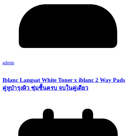
admin
Iblanc Langsat White Toner x iblanc 2 Way Pads
คู่หูบำรุงผิว ชุ่มชื้นครบ จบในคู่เดียว