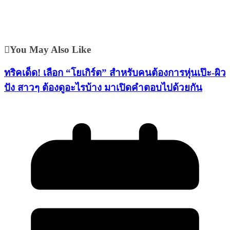
You May Also Like
ทริคเด็ด! เลือก “โยเกิร์ต” สำหรับคนต้องการหุ่นเป๊ะ-ผิว
ปัง สาวๆ ต้องดูอะไรบ้าง มาเปิดคำตอบไปด้วยกัน