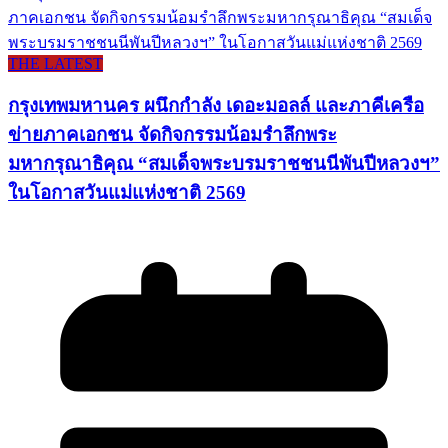
THE LATEST
กรุงเทพมหานคร ผนึกกำลัง เดอะมอลล์ และภาคีเครือ
ข่ายภาคเอกชน จัดกิจกรรมน้อมรำลึกพระ
มหากรุณาธิคุณ “สมเด็จพระบรมราชชนนีพันปีหลวงฯ”
ในโอกาสวันแม่แห่งชาติ 2569