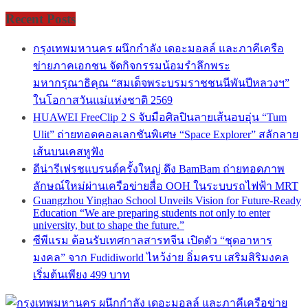
Recent Posts
กรุงเทพมหานคร ผนึกกำลัง เดอะมอลล์ และภาคีเครือ
ข่ายภาคเอกชน จัดกิจกรรมน้อมรำลึกพระ
มหากรุณาธิคุณ “สมเด็จพระบรมราชชนนีพันปีหลวงฯ”
ในโอกาสวันแม่แห่งชาติ 2569
HUAWEI FreeClip 2 S จับมือศิลปินลายเส้นอบอุ่น “Tum
Ulit” ถ่ายทอดคอลเลกชันพิเศษ “Space Explorer” สลักลาย
เส้นบนเคสหูฟัง
ดีน่ารีเฟรชแบรนด์ครั้งใหญ่ ดึง BamBam ถ่ายทอดภาพ
ลักษณ์ใหม่ผ่านเครือข่ายสื่อ OOH ในระบบรถไฟฟ้า MRT
Guangzhou Yinghao School Unveils Vision for Future-Ready
Education “We are preparing students not only to enter
university, but to shape the future.”
ซีพีแรม ต้อนรับเทศกาลสารทจีน เปิดตัว “ชุดอาหาร
มงคล” จาก Fudidiworld ไหว้ง่าย อิ่มครบ เสริมสิริมงคล
เริ่มต้นเพียง 499 บาท