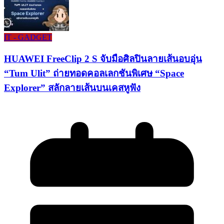
IT - GADGET
HUAWEI FreeClip 2 S จับมือศิลปินลายเส้นอบอุ่น
“Tum Ulit” ถ่ายทอดคอลเลกชันพิเศษ “Space
Explorer” สลักลายเส้นบนเคสหูฟัง