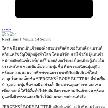
admin
0
0
Read Time:
1 Minute, 54 Second
ใคร ๆ ก็อยากเป็นเจ้าของผิวสวยน่าสัมผัส เจอร์เกนส์® แบรนด์
สกินแคร์ขวัญใจผู้หญิงทั่วโลก โดย บริษัท มามี่ จำกัด ผู้แทนจํา
®
หน่ายผลิตภัณฑ์เจอร์เกนส์
มอยส์เจอไรเซอร์ แต่เพียงผู้เดียวใน
ประเทศไทย ชวนเติมเต็มความชุ่มชื้น คืนความเนียนนุ่มสู่ผิว
พร้อมความหอมจากพืชพรรณธรรมชาติกับผลิตภัณฑ์ใหม่
®
ล่าสุดในคอลเล็คชั่น “JERGENS
BODY BUTTER” ที่ช่วยฟื้น
บำรุงความชุ่มชื้นของผิวอย่างล้ำลึก ผสานคุณค่าจากเอสเซน
เชียลออยล์ ให้ได้ดื่มด่ำไปกับสัมผัสความหอมอันเย้ายวน พร้อม
ดูแลทั้งผิวพรรณและจิตใจให้ผ่อนคลายอย่างแท้จริง
®
JERGENS
BODY BUTTER
ผลิตภัณฑ์บำรุงผิวที่หอมรัญจวน