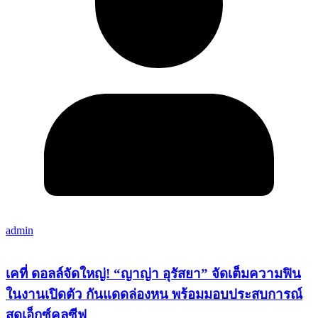
admin
เคที่ ดอลล์จัดใหญ่! “ญาญ่า อุรัสยา” จัดเต็มความฟิน
ในงานเปิดตัว กันแดดล่องหน พร้อมมอบประสบการณ์
สุดเอ็กซ์คลูซีฟ