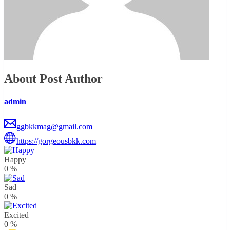
About Post Author
admin
ggbkkmag@gmail.com
https://gorgeousbkk.com
Happy
0
%
Sad
0
%
Excited
0
%