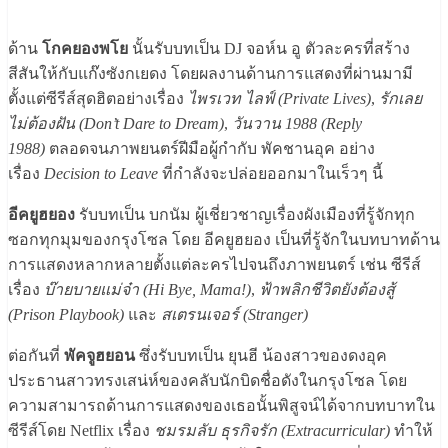
ด้าน
โกคยองพโย
นั้นรับบทเป็น DJ จอห์น อู ตัวละครที่สร้าง
สีสันให้กับแก๊งซังกเยดง โดยผลงานด้านการแสดงที่ผ่านมามี
ตั้งแต่ซีรีส์สุดฮิตอย่างเรื่อง
ไพรเวท ไลฟ์ (Private Lives)
,
รักเลย
ไม่ต้องฝัน (Don’t Dare to Dream)
,
วันวาน 1988 (Reply
1988)
ตลอดจนภาพยนตร์ฝีมือผู้กำกับ พัคชานอุค อย่าง
เรื่อง
Decision to Leave
ที่กำลังจะปล่อยออกมาในเร็วๆ นี้
อีคยูฮยอง
รับบทเป็น บกนัม ผู้เชี่ยวชาญเรื่องผังเมืองที่รู้จักทุก
ซอกทุกมุมของกรุงโซล โดย อีคยูฮยอง เป็นที่รู้จักในบทบาทด้าน
การแสดงหลากหลายตั้งแต่ละครไปจนถึงภาพยนตร์ เช่น ซีรีส์
เรื่อง
บ๊ายบายแม่จ๋า (Hi Bye, Mama!)
,
ฟ้าพลิกชีวิตยังต้องสู้
(Prison Playbook)
และ
สเตรนเจอร์ (Stranger)
ต่อกันที่
พัคจูฮยอน
ซึ่งรับบทเป็น ยุนฮี น้องสาวของดงอุค
ประธานสาวทรงเสน่ห์ของคลับนักบิดชื่อดังในกรุงโซล โดย
ความสามารถด้านการแสดงของเธอนั้นพิสูจน์ได้จากบทบาทใน
ซีรีส์โดย Netflix เรื่อง
ชมรมลับ ธุรกิจรัก (Extracurricular)
ทำให้