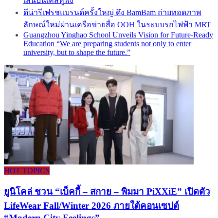
เส้นบนเคสหูฟัง
ดีน่ารีเฟรชแบรนด์ครั้งใหญ่ ดึง BamBam ถ่ายทอดภาพ
ลักษณ์ใหม่ผ่านเครือข่ายสื่อ OOH ในระบบรถไฟฟ้า MRT
Guangzhou Yinghao School Unveils Vision for Future-Ready
Education “We are preparing students not only to enter
university, but to shape the future.”
HOT TOPICS
ยูนิโคล่ ชวน “เบ็คกี้ – สกาย – พิมมา PiXXiE” เปิดตัว
LifeWear Fall/Winter 2026 ภายใต้คอนเซปต์
“Modern City Feelings”