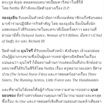
ตระกูล
Reply
ตลอดจนบทบาทเปี่ยมคาริสม่าในซีรีส์
โดย Netflix ที่กำลังจะเปิดตัวอย่างเรื่อง
D.P.
จองอุงอิน
รับบทเป็นหัวหน้าอัยการที่เกณฑ์สมาชิกแก๊งซังกเยดง
มาเข้าร่วมปฏิบัติภารกิจสำคัญ โดย จองอุงอิน ถือเป็นทั้งนัก
แสดงจอแก้วที่รับบทบาทในละครเวทีเป็นครั้งคราว ผลงานที่
ผ่านมามีทั้ง
Delayed Justice
,
Woman of 9.9 Billion
,
มือขวา (Chief
of Staff)
,
Ice
และ
Richard III
ปิดท้ายด้วย
มุนโซรี
ที่รับบทเป็นหัวหน้า คังอินซุก เจ้าแม่ปล่อย
เงินกู้ผู้น่าเกรงขามซึ่งเป็นผู้บงการเหล่าผู้ทรงอิทธิพลในเรื่อง
แน่นอนว่า มุนโซรี ก็มีผลงานด้านการแสดงเป็นที่ประจักษ์อย่าง
บทบาทที่ได้รับในซีรีส์โดย Netflix เรื่อง
ครูพยาบาลแปลก ปีศาจ
ป่วน (The School Nurse Files)
และภาพยนตร์อย่างเรื่อง
Three
Sisters
,
The Running Actress
,
Little Forest
และ
The Handmaiden
และที่ขาดไม่ได้เลยก็คือผู้กำกับมากความสามารถอย่าง
มุนฮ
ยอนซอง
ที่สร้างสรรค์ผลงานคุณภาพไว้มากมายอย่างละครสุด
ซึ้งเรื่อง
As One
และภาพยนตร์เชิงสืบสวนสอบสวนเคล้าเสียงฮา