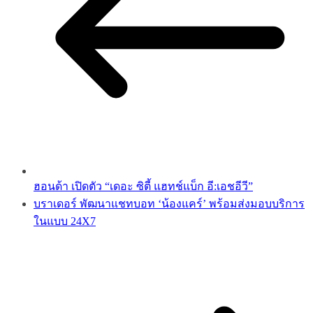
ฮอนด้า เปิดตัว “เดอะ ซิตี้ แฮทช์แบ็ก อี:เอชอีวี”
บราเดอร์ พัฒนาแชทบอท ‘น้องแคร์’ พร้อมส่งมอบบริการ
ในแบบ 24X7