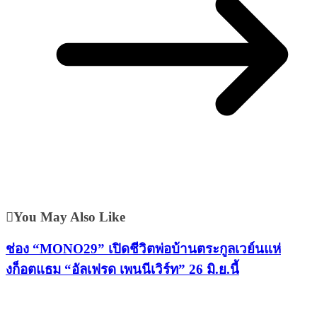
You May Also Like
ช่อง “MONO29” เปิดชีวิตพ่อบ้านตระกูลเวย์นแห่
งก็อตแธม “อัลเฟรด เพนนีเวิร์ท” 26 มิ.ย.นี้