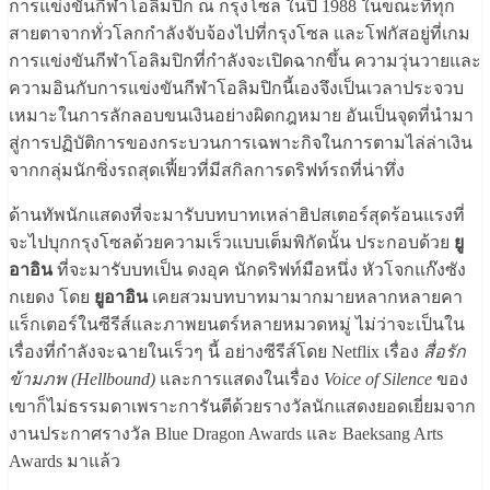
การแข่งขันกีฬาโอลิมปิก ณ กรุงโซล ในปี 1988 ในขณะที่ทุก
สายตาจากทั่วโลกกำลังจับจ้องไปที่กรุงโซล และโฟกัสอยู่ที่เกม
การแข่งขันกีฬาโอลิมปิกที่กำลังจะเปิดฉากขึ้น ความวุ่นวายและ
ความอินกับการแข่งขันกีฬาโอลิมปิกนี้เองจึงเป็นเวลาประจวบ
เหมาะในการลักลอบขนเงินอย่างผิดกฎหมาย อันเป็นจุดที่นำมา
สู่การปฏิบัติการของกระบวนการเฉพาะกิจในการตามไล่ล่าเงิน
จากกลุ่มนักซิ่งรถสุดเฟี้ยวที่มีสกิลการดริฟท์รถที่น่าทึ่ง
ด้านทัพนักแสดงที่จะมารับบทบาทเหล่าฮิปสเตอร์สุดร้อนแรงที่
จะไปบุกกรุงโซลด้วยความเร็วแบบเต็มพิกัดนั้น ประกอบด้วย
ยู
อาอิน
ที่จะมารับบทเป็น ดงอุค นักดริฟท์มือหนึ่ง หัวโจกแก๊งซัง
กเยดง โดย
ยูอาอิน
เคยสวมบทบาทมามากมายหลากหลายคา
แร็กเตอร์ในซีรีส์และภาพยนตร์หลายหมวดหมู่ ไม่ว่าจะเป็นใน
เรื่องที่กำลังจะฉายในเร็วๆ นี้ อย่างซีรีส์โดย Netflix เรื่อง
สื่อรัก
ข้ามภพ (Hellbound)
และการแสดงในเรื่อง
Voice of Silence
ของ
เขาก็ไม่ธรรมดาเพราะการันตีด้วยรางวัลนักแสดงยอดเยี่ยมจาก
งานประกาศรางวัล Blue Dragon Awards และ Baeksang Arts
Awards มาแล้ว