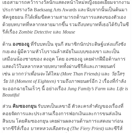
เธอสามารถคว้ารางวัลนักแสดงหน้าใหม่หญิงยอดเยี่ยมจากงาน
ประกาศรางวัล Baeksang Arts Awards และนับจากนั้นเป็นต้นมา
พัคจูฮยอน ก็ได้เพิ่มขีดความสามารถด้านการแสดงของตัวเอง
ด้วยบทบาทที่หลากหลายมากขึ้น รวมถึงบทบาทที่เธอได้รับในซี
รีส์เรื่อง
Zombie Detective
และ
Mouse
ด้าน
องซองอู
ที่รับบทเป็น จุนกี สมาชิกนักประดิษฐ์แห่งแก๊งซัง
กเย-ดง ผู้มีความหัวโบราณล้าสมัยในแบบของเขา และเป็น
เสมือนน้องชายของ ดงอุค โดย องซองอู เคยฝากฝีมือด้านการ
แสดงไว้ในหลากหลายบทบาททั้งผ่านซีรีส์และภาพยนตร์
เช่น
มากกว่าเพื่อนจะได้ไหม (More Than Friends)
และ
วัยใสๆ
วัย 18 (Moment of Eighteen)
รวมถึงภาพยนตร์อีก 2 เรื่องที่กำลัง
จะออกฉายในเร็วๆ นี้ อย่างเรื่อง
Jung Family’s Farm
และ
Life is
Beautiful
ส่วน
คิมซองกยุน
รับบทเป็นเลขาอี ตัวละครสำคัญของเรื่องที่
คอยจัดการและประสานเรื่องการฟอกเงินและการขนส่งเงิน
สินบน โดยคิมซองกยุน เคยผ่านผลงานด้านการแสดงมาก่อน
จากซีรีส์เรื่อง
บาทหลวงเลือดระอุ (The Fiery Priest)
และซีรีส์