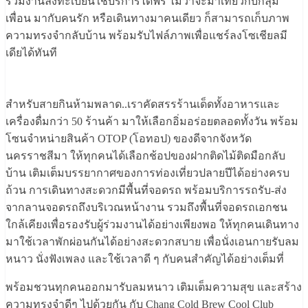
ร่วมงานลงทะเบียนใช้บริการได้ฟรี ไม่ว่าจะมาเที่ยวกับกลุ่ม
เพื่อน มากับคนรัก หรือเดินทางมาคนเดียว ก็สามารถเก็บภาพ
ความทรงจำกลับบ้าน พร้อมรับไฟล์ภาพเพื่อแชร์ลงโซเชียลมี
เดียได้ทันที
สำหรับสายกินห้ามพลาด..เราคัดสรรร้านเด็ดทั้งอาหารและ
เครื่องดื่มกว่า 50 ร้านค้า มาให้เลือกอิ่มอร่อยตลอดทั้งวัน พร้อม
โซนจำหน่ายสินค้า OTOP (โอทอป) ของดีจากจังหวัด
นครราชสีมา ให้ทุกคนได้เลือกช้อปของฝากติดไม้ติดมือกลับ
บ้าน เติมเต็มบรรยากาศของการท่องเที่ยวปลายปีได้อย่างครบ
ถ้วน การเดินทางสะดวกมีพื้นที่จอดรถ พร้อมบริการรถรับ-ส่ง
จากลานจอดรถถึงบริเวณหน้างาน รวมถึงพื้นที่จอดรถเอกชน
ใกล้เคียงเพื่อรองรับผู้ร่วมงานได้อย่างเพียงพอ ให้ทุกคนเดินทาง
มาใช้เวลาพักผ่อนกันได้อย่างสะดวกสบาย เพื่อนั่งเอนกายรับลม
หนาว นั่งฟังเพลง และใช้เวลาดี ๆ กับคนสำคัญได้อย่างเต็มที่
พร้อมชวนทุกคนออกมารับลมหนาว เติมเต็มความสุข และสร้าง
ความทรงจำดีๆ ไปด้วยกัน กับ Chang Cold Brew Cool Club