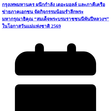
กรุงเทพมหานคร ผนึกกำลัง เดอะมอลล์ และภาคีเครือ
ข่ายภาคเอกชน จัดกิจกรรมน้อมรำลึกพระ
มหากรุณาธิคุณ “สมเด็จพระบรมราชชนนีพันปีหลวงฯ”
ในโอกาสวันแม่แห่งชาติ 2569