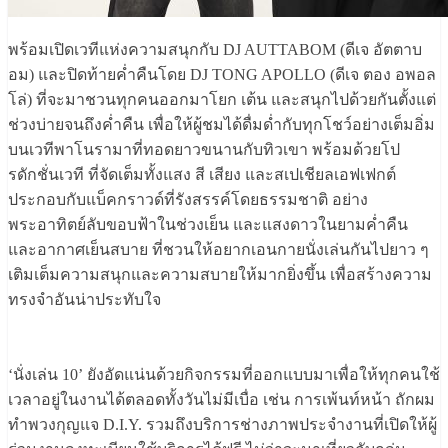
พร้อมเปิดเวทีแห่งความสนุกกับ DJ AUTTABOM (ดีเจ อัตตาบ
อม) และปิดท้ายค่ำคืนโดย DJ TONG APOLLO (ดีเจ ตอง อพอล
โล่) ที่จะมาชวนทุกคนออกมาโยก เต้น และสนุกไปด้วยกันตั้งแต่
ช่วงบ่ายจนถึงค่ำคืน เพื่อให้ผู้ชมได้ดื่มด่ำกับทุกโชว์อย่างเต็มอิ่ม
บนเวทีพาโนรามาที่ทอดยาวขนานกับทิวเขา พร้อมด้วยโป
รดักชั่นเวที ที่จัดเต็มทั้งแสง สี เสียง และสเปเชียลเอฟเฟกต์
ประกอบกับแบ็คกราวด์ที่รังสรรค์โดยธรรมชาติ อย่าง
พระอาทิตย์ลับขอบฟ้าในช่วงเย็น และแสงดาวในยามค่ำคืน
และอากาศเย็นสบาย ที่ชวนให้อยากเอนกายนั่งเล่นกันไปยาว ๆ
เติมเต็มความสนุกและความสบายให้มากยิ่งขึ้น เพื่อสร้างความ
ทรงจำอันน่าประทับใจ
‘นั่งเล่น 10’ ยังอัดแน่นด้วยกิจกรรมที่ออกแบบมาเพื่อให้ทุกคนใช้
เวลาอยู่ในงานได้ตลอดทั้งวันไม่มีเบื่อ เช่น การเพ้นท์หน้า ถักผม
ทำพวงกุญแจ D.I.Y. รวมถึงบริการช่างภาพประจำงานที่เปิดให้ผู้