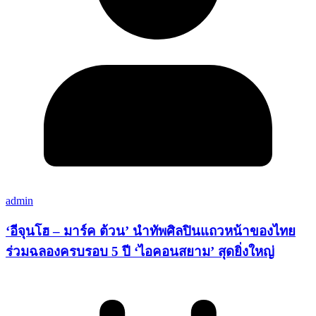
admin
‘อีจุนโฮ – มาร์ค ต้วน’ นำทัพศิลปินแถวหน้าของไทย
ร่วมฉลองครบรอบ 5 ปี ‘ไอคอนสยาม’ สุดยิ่งใหญ่