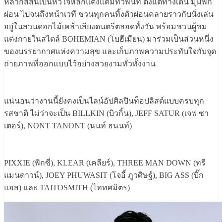
หลากสีสันเป็นหัวใจหลักแต่งแต้มทั่วพื้นที่ ตั้งแต่ทางเดิน มุมพัก
ผ่อน ไปจนถึงหน้าเวที ชวนทุกคนทิ้งตัวผ่อนคลายราวกับนั่งเล่น
อยู่ในสวนดอกไม้เคล้าเสียงดนตรีตลอดทั้งวัน พร้อมชวนผู้ชม
แต่งกายในสไตล์ BOHEMIAN (โบฮีเมียน) มาร่วมเป็นส่วนหนึ่ง
ของบรรยากาศแห่งความสุข และเก็บภาพความประทับใจกับจุด
ถ่ายภาพที่ออกแบบไว้อย่างสวยงามทั่วทั้งงาน
แน่นอนว่างานนี้ยังคงเป็นไลน์อัปศิลปินท็อปลิสต์แบบครบทุก
รสชาติ ไม่ว่าจะเป็น BILLKIN (บิวกิ้น), JEFF SATUR (เจฟ ซา
เตอร์), NONT TANONT (นนท์ ธนนท์)
PIXXIE (พิกซี่), KLEAR (เคลียร์), THREE MAN DOWN (ทรี
แมนดาวน์), JOEY PHUWASIT (โจอี้ ภูวศิษฐ์), BIG ASS (บิ๊ก
แอส) และ TAITOSMITH (ไททศมิตร)