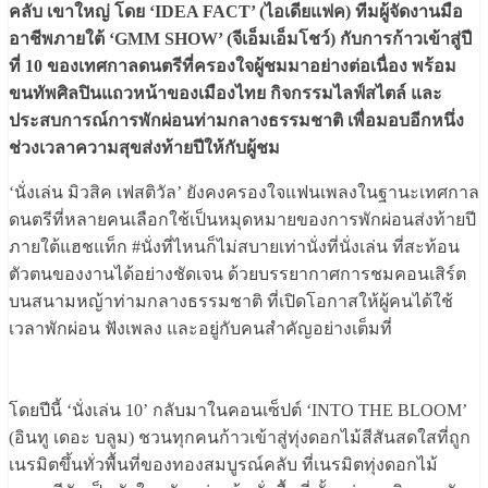
คลับ เขาใหญ่ โดย ‘IDEA FACT’ (ไอเดียแฟค) ทีมผู้จัดงานมือ
อาชีพภายใต้ ‘GMM SHOW’ (จีเอ็มเอ็มโชว์) กับการก้าวเข้าสู่ปี
ที่ 10 ของเทศกาลดนตรีที่ครองใจผู้ชมมาอย่างต่อเนื่อง พร้อม
ขนทัพศิลปินแถวหน้าของเมืองไทย กิจกรรมไลฟ์สไตล์ และ
ประสบการณ์การพักผ่อนท่ามกลางธรรมชาติ เพื่อมอบอีกหนึ่ง
ช่วงเวลาความสุขส่งท้ายปีให้กับผู้ชม
‘นั่งเล่น มิวสิค เฟสติวัล’ ยังคงครองใจแฟนเพลงในฐานะเทศกาล
ดนตรีที่หลายคนเลือกใช้เป็นหมุดหมายของการพักผ่อนส่งท้ายปี
ภายใต้แฮชแท็ก #นั่งที่ไหนก็ไม่สบายเท่านั่งที่นั่งเล่น ที่สะท้อน
ตัวตนของงานได้อย่างชัดเจน ด้วยบรรยากาศการชมคอนเสิร์ต
บนสนามหญ้าท่ามกลางธรรมชาติ ที่เปิดโอกาสให้ผู้คนได้ใช้
เวลาพักผ่อน ฟังเพลง และอยู่กับคนสำคัญอย่างเต็มที่
โดยปีนี้ ‘นั่งเล่น 10’ กลับมาในคอนเซ็ปต์ ‘INTO THE BLOOM’
(อินทู เดอะ บลูม) ชวนทุกคนก้าวเข้าสู่ทุ่งดอกไม้สีสันสดใสที่ถูก
เนรมิตขึ้นทั่วพื้นที่ของทองสมบูรณ์คลับ ที่เนรมิตทุ่งดอกไม้