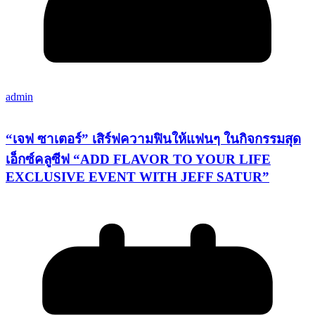
admin
“เจฟ ซาเตอร์” เสิร์ฟความฟินให้แฟนๆ ในกิจกรรมสุด
เอ็กซ์คลูซีฟ​ “ADD FLAVOR TO YOUR LIFE
EXCLUSIVE EVENT WITH JEFF SATUR”