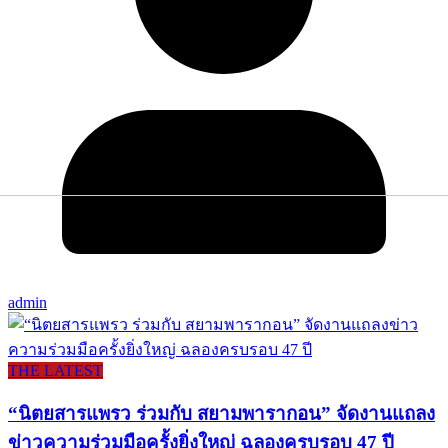
admin
THE LATEST
“นิตยสารแพรว ร่วมกับ สยามพารากอน” จัดงานแถลง
ข่าวความร่วมมือครั้งยิ่งใหญ่ ฉลองครบรอบ 47 ปี