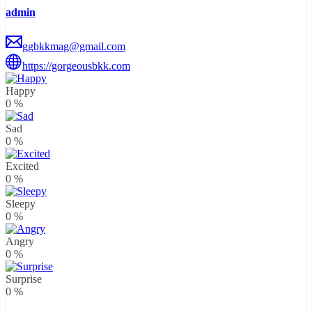
admin
ggbkkmag@gmail.com
https://gorgeousbkk.com
Happy
0
%
Sad
0
%
Excited
0
%
Sleepy
0
%
Angry
0
%
Surprise
0
%