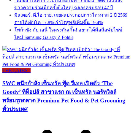
“นิตยสารแพรว ร่วมกับ สยามพารากอน” จัดงานแถลง
ข่าวความร่วมมือครั้งยิ่งใหญ่ ฉลองครบรอบ 47 ปี
มิสเตอร์. ดี.ไอ.วาย. เผยผลประกอบการไตรมาส 2 ปี 2569
รายได้เติบโต 17.8% กำไรสุทธิเพิ่มขึ้น 19.4%
โพก้าซัง กับ เอนี่ ใจตรงกันเกิ๊น! อยากได้มือถือพับไซซ์
ใหม่ Samsung Galaxy Z Fold8
THE LATEST
SWC ผนึกกำลัง เซ็นทรัล ฟู้ด รีเทล เปิดตัว ‘The
Goody’ ที่ท็อปส์ สาขาแรก ณ เซ็นทรัล นอร์ทวิลล์
พร้อมรุกตลาด Premium Pet Food & Pet Grooming
ทั่วประเทศ