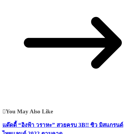
You May Also Like
แด๊ดดี้ “อิงฟ้า วราหะ” สวยครบ 3B!! ซิว มิสแกรนด์
ไทยแลนด์ 2022 ตามคาด