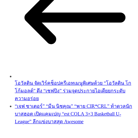
โอวัลติน จัดเวิร์คช็อปครีเอทเมนูพิเศษด้วย “โอวัลติน โก
โก้มอลต์” ดึง “เชฟปิง” ร่วมจุดประกายไอเดียยกระดับ
ความอร่อย
“เจฟ ซาเตอร์” “มีน นิชคุณ” “พาย CIR*CRL” ท้าดวลนัก
บาสฮอต เปิดแคมเปญ “est COLA 3×3 Basketball U-
League” ลีกแข่งบาสสุด Awesome