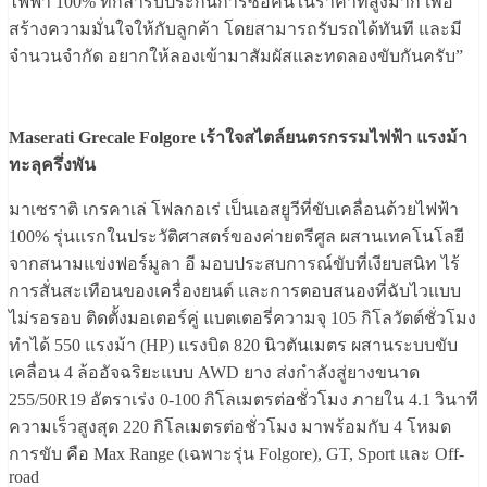
ไฟฟ้า 100% ที่กล้ารับประกันการซื้อคืนในราคาที่สูงมาก เพื่อ
สร้างความมั่นใจให้กับลูกค้า โดยสามารถรับรถได้ทันที และมี
จำนวนจำกัด อยากให้ลองเข้ามาสัมผัสและทดลองขับกันครับ”
Maserati Grecale Folgore เร้าใจสไตล์ยนตรกรรมไฟฟ้า แรงม้า
ทะลุครึ่งพัน
มาเซราติ เกรคาเล่ โฟลกอเร่ เป็นเอสยูวีที่ขับเคลื่อนด้วยไฟฟ้า
100% รุ่นแรกในประวัติศาสตร์ของค่ายตรีศูล ผสานเทคโนโลยี
จากสนามแข่งฟอร์มูลา อี มอบประสบการณ์ขับที่เงียบสนิท ไร้
การสั่นสะเทือนของเครื่องยนต์ และการตอบสนองที่ฉับไวแบบ
ไม่รอรอบ ติดตั้งมอเตอร์คู่ แบตเตอรี่ความจุ 105 กิโลวัตต์ชั่วโมง
ทำได้ 550 แรงม้า (HP) แรงบิด 820 นิวตันเมตร ผสานระบบขับ
เคลื่อน 4 ล้ออัจฉริยะแบบ AWD ยาง ส่งกำลังสู่ยางขนาด
255/50R19 อัตราเร่ง 0-100 กิโลเมตรต่อชั่วโมง ภายใน 4.1 วินาที
ความเร็วสูงสุด 220 กิโลเมตรต่อชั่วโมง มาพร้อมกับ 4 โหมด
การขับ คือ Max Range (เฉพาะรุ่น Folgore), GT, Sport และ Off-
road