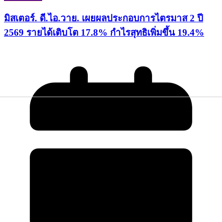
มิสเตอร์. ดี.ไอ.วาย. เผยผลประกอบการไตรมาส 2 ปี
2569 รายได้เติบโต 17.8% กำไรสุทธิเพิ่มขึ้น 19.4%