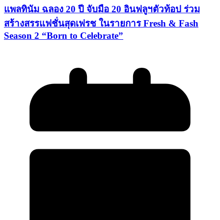
แพลทินัม ฉลอง 20 ปี จับมือ 20 อินฟลูฯตัวท้อป ร่วม
สร้างสรรแฟชั่นสุดเฟรช ในรายการ Fresh & Fash
Season 2 “Born to Celebrate”