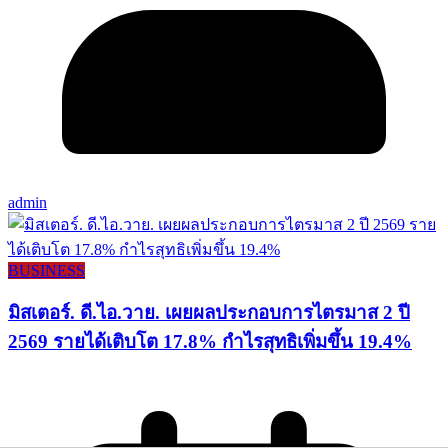
admin
BUSINESS
มิสเตอร์. ดี.ไอ.วาย. เผยผลประกอบการไตรมาส 2 ปี
2569 รายได้เติบโต 17.8% กำไรสุทธิเพิ่มขึ้น 19.4%