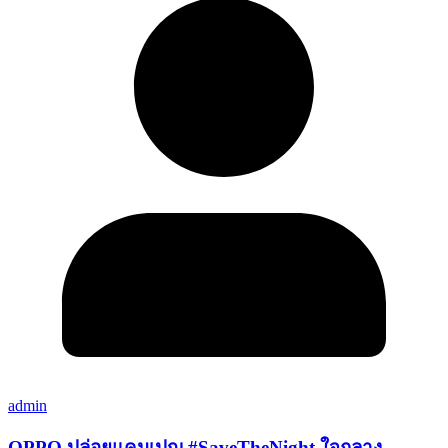
admin
OPPO ปล่อยแคมเปญ #SaveTheNight ใจกลาง