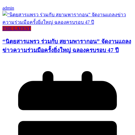
admin
THE LATEST
“นิตยสารแพรว ร่วมกับ สยามพารากอน” จัดงานแถลง
ข่าวความร่วมมือครั้งยิ่งใหญ่ ฉลองครบรอบ 47 ปี