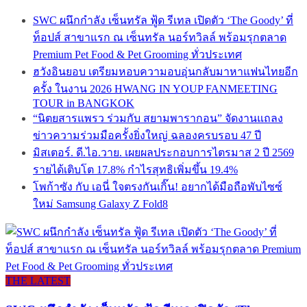
SWC ผนึกกำลัง เซ็นทรัล ฟู้ด รีเทล เปิดตัว ‘The Goody’ ที่
ท็อปส์ สาขาแรก ณ เซ็นทรัล นอร์ทวิลล์ พร้อมรุกตลาด
Premium Pet Food & Pet Grooming ทั่วประเทศ
ฮวังอินยอบ เตรียมหอบความอบอุ่นกลับมาหาแฟนไทยอีก
ครั้ง ในงาน 2026 HWANG IN YOUP FANMEETING
TOUR in BANGKOK
“นิตยสารแพรว ร่วมกับ สยามพารากอน” จัดงานแถลง
ข่าวความร่วมมือครั้งยิ่งใหญ่ ฉลองครบรอบ 47 ปี
มิสเตอร์. ดี.ไอ.วาย. เผยผลประกอบการไตรมาส 2 ปี 2569
รายได้เติบโต 17.8% กำไรสุทธิเพิ่มขึ้น 19.4%
โพก้าซัง กับ เอนี่ ใจตรงกันเกิ๊น! อยากได้มือถือพับไซซ์
ใหม่ Samsung Galaxy Z Fold8
THE LATEST