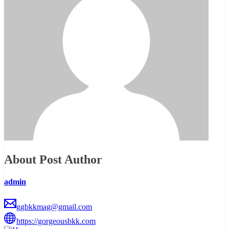
About Post Author
admin
ggbkkmag@gmail.com
https://gorgeousbkk.com