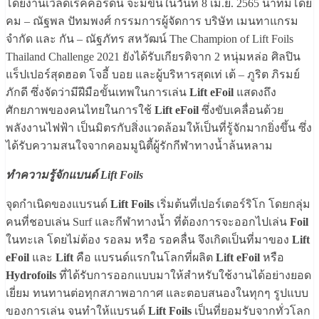
โดยงานเวิลด์เรคคอร์ดนี้ จะมีขึ้นในวันที่ 8 เม.ย. 2565 นำทีมโดย
คม – ณัฐพล ปัทมพงศ์ กรรมการผู้จัดการ บริษัท เมนทาแกรม
จำกัด และ กัน – ณัฐภัทร สหวัฒน์ The Champion of Lift Foils
Thailand Challenge 2021 ยังได้รับเกียรติจาก 2 หนุ่มหล่อ ศิลปิน
แร็ปเปอร์สุดฮอต โจอี้ บอย และผู้บริหารสุดเท่ เต้ – ภูริต ภิรมย์
ภักดี ซึ่งจัดว่ามีฝีมือขั้นเทพในการเล่น
Lift eFoil
แสดงถึง
ศักยภาพของคนไทยในการใช้
Lift eFoil
ซึ่งขับเคลื่อนด้วย
พลังงานไฟฟ้า เป็นมิตรกับสิ่งแวดล้อมให้เป็นที่รู้จักมากยิ่งขึ้น ซึ่ง
ได้รับความสนใจจากคอมมูนิตี้ผู้รักกีฬาทางน้ำล้นหลาม
ทำความรู้จักแบนด์ Lift Foils
จุดกำเนิดของแบรนด์
Lift Foils
เริ่มต้นที่เปอร์เตอร์ริโก โดยกลุ่ม
คนที่ชอบเล่น Surf และกีฬาทางน้ำ ที่ต้องการจะออกไปเล่น
Foil
ในทะเล โดยไม่ต้อง รอลม หรือ รอคลื่น จึงเกิดเป็นที่มาของ
Lift
eFoil
และ
Lift
คือ แบรนด์แรกในโลกที่ผลิต
Lift eFoil
หรือ
Hydrofoils
ที่ได้รับการออกแบบมาให้สำหรับใช้งานได้อย่างยอด
เยี่ยม ทนทานต่อทุกสภาพอากาศ และตอบสนองในทุกๆ รูปแบบ
ของการเล่น จนทำให้แบรนด์
Lift Foils
เป็นที่ยอมรับจากทั่วโลก