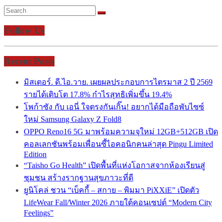
Follow Us
Recent Posts
มิสเตอร์. ดี.ไอ.วาย. เผยผลประกอบการไตรมาส 2 ปี 2569
รายได้เติบโต 17.8% กำไรสุทธิเพิ่มขึ้น 19.4%
โพก้าซัง กับ เอนี่ ใจตรงกันเกิ๊น! อยากได้มือถือพับไซซ์
ใหม่ Samsung Galaxy Z Fold8
OPPO Reno16 5G มาพร้อมความจุใหม่ 12GB+512GB เปิด
คอลเลกชันพร้อมเพื่อนซี้ไอคอนิกคนล่าสุด Pingu Limited
Edition
“Taisho Go Health” เปิดพื้นที่แห่งโอกาสจากห้องเรียนสู่
ชุมชน สร้างรากฐานสุขภาวะที่ดี
ยูนิโคล่ ชวน “เบ็คกี้ – สกาย – พิมมา PiXXiE” เปิดตัว
LifeWear Fall/Winter 2026 ภายใต้คอนเซปต์ “Modern City
Feelings”