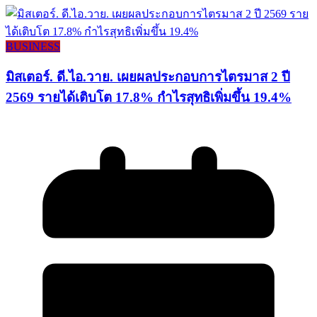
BUSINESS
มิสเตอร์. ดี.ไอ.วาย. เผยผลประกอบการไตรมาส 2 ปี
2569 รายได้เติบโต 17.8% กำไรสุทธิเพิ่มขึ้น 19.4%