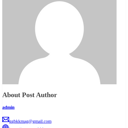
About Post Author
admin
ggbkkmag@gmail.com