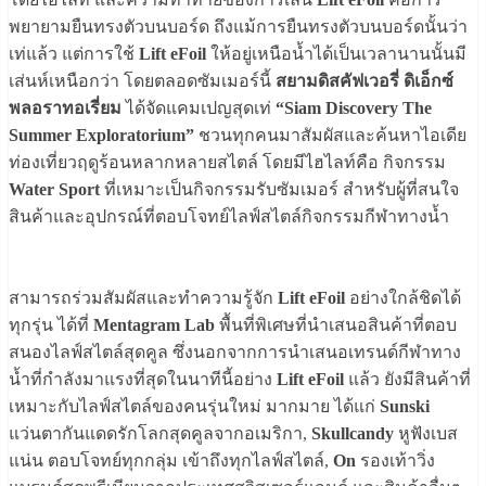
พยายามยืนทรงตัวบนบอร์ด ถึงแม้การยืนทรงตัวบนบอร์ดนั้นว่า
เท่แล้ว แต่การใช้
Lift eFoil
ให้อยู่เหนือน้ำได้เป็นเวลานานนั้นมี
เส่นห์เหนือกว่า โดยตลอดซัมเมอร์นี้
สยามดิสคัฟเวอรี่ ดิเอ็กซ์
พลอราทอเรี่ยม
ได้จัดแคมเปญสุดเท่
“Siam Discovery The
Summer Exploratorium”
ชวนทุกคนมาสัมผัสและค้นหาไอเดีย
ท่องเที่ยวฤดูร้อนหลากหลายสไตล์ โดยมีไฮไลท์คือ กิจกรรม
Water Sport
ที่เหมาะเป็นกิจกรรมรับซัมเมอร์ สำหรับผู้ที่สนใจ
สินค้าและอุปกรณ์ที่ตอบโจทย์ไลฟ์สไตล์กิจกรรมกีฬาทางน้ำ
สามารถร่วมสัมผัสและทำความรู้จัก
Lift eFoil
อย่างใกล้ชิดได้
ทุกรุ่น ได้ที่
Mentagram Lab
พื้นที่พิเศษที่นำเสนอสินค้าที่ตอบ
สนองไลฟ์สไตล์สุดคูล ซึ่งนอกจากการนำเสนอเทรนด์กีฬาทาง
น้ำที่กำลังมาแรงที่สุดในนาทีนี้อย่าง
Lift eFoil
แล้ว ยังมีสินค้าที่
เหมาะกับไลฟ์สไตล์ของคนรุ่นใหม่ มากมาย ได้แก่
Sunski
แว่นตากันแดดรักโลกสุดคูลจากอเมริกา,
Skullcandy
หูฟังเบส
แน่น ตอบโจทย์ทุกกลุ่ม เข้าถึงทุกไลฟ์สไตล์,
On
รองเท้าวิ่ง