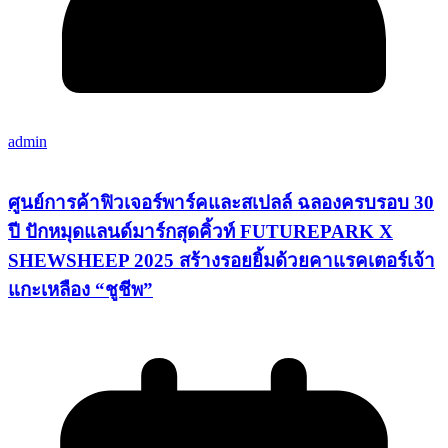
admin
ศูนย์การค้าฟิวเจอร์พาร์คและสเปลล์ ฉลองครบรอบ 30
ปี ปักหมุดแลนด์มาร์กสุดคิ้วท์ FUTUREPARK X
SHEWSHEEP 2025 สร้างรอยยิ้มด้วยคาแรคเตอร์เจ้า
แกะเหลือง “ชูชีพ”