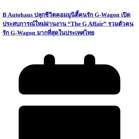
B Autohaus ปลุกชีวิตคอมมูนิตี้คนรัก G-Wagon เปิด
ประสบการณ์ใหม่ผ่านงาน “The G Affair” รวมตัวคน
รัก G-Wagon มากที่สุดในประเทศไทย