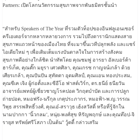
Partners: เปิดโลกนวัตกรรมสุขภาพจากพันธมิตรชั้นนำ
“สำหรับ Speakers of The Year ที่รวมตัวท็อปของอินฟลูเอนเซอร์
ครีเอเตอร์จากหลากหลายวงการ รวมไปถึงดารานักแสดงสาย
สุขภาพแถวหน้าของเมืองไทย ที่จะมาขึ้นเวทีปลุกพลัง และแชร์
ไอเดียใหม่ ๆ เพื่อเติมเต็มแรงบันดาลใจในการสร้างสังคม
สุขภาพดีอย่างใกล้ชิด นำทัพโดย คุณชมพู่ อารยา อัลเบอร์ต้า
ฮาร์เก็ต, คุณตั๊ก มยุรา เศวตศิลา, คุณเกรซ กาญจน์เกล้า ด้วย
เศียรเกล้า, คุณปันปัน สุทัตตา อุดมศิลป์, คุณแอน ทองประสม,
คุณซีเค เจิง ผู้ก่อตั้งและซีอีโอ ฟาสต์เวิร์ก, ดร.ธนีย์ ธนียวัน
อาจารย์แพทย์ผู้เชี่ยวชาญโรคปอด วิกฤตบำบัด และการปลูก
ถ่ายปอด, หมอฟรัง-นรีกุล เกตุประภากร, หมอฟ้า-พ.ญ.วรรณ
วิพุธ สรรพสิทธิ์วงศ์, คุณเอ๋-สราวุธ เฮ้งสวัสดิ์ หรือที่รู้จักใน
นามปากกา ‘นิ้วกลม’, หนุ่ย-พงศ์สุข หิรัญพฤกษ์ และคุณท๊อป-จิ
รายุส ทรัพย์ศรีโสภา เป็นต้น” วู้ดดี้ กล่าวเสริม