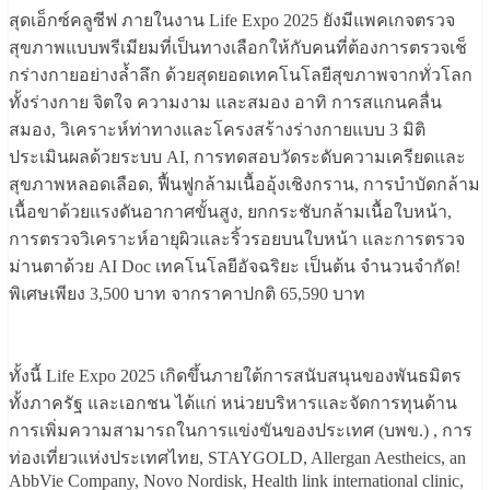
สุดเอ็กซ์คลูซีฟ ภายในงาน Life Expo 2025 ยังมีแพคเกจตรวจ
สุขภาพแบบพรีเมียมที่เป็นทางเลือกให้กับคนที่ต้องการตรวจเช็
กร่างกายอย่างล้ำลึก ด้วยสุดยอดเทคโนโลยีสุขภาพจากทั่วโลก
ทั้งร่างกาย จิตใจ ความงาม และสมอง อาทิ การสแกนคลื่น
สมอง, วิเคราะห์ท่าทางและโครงสร้างร่างกายแบบ 3 มิติ
ประเมินผลด้วยระบบ AI, การทดสอบวัดระดับความเครียดและ
สุขภาพหลอดเลือด, ฟื้นฟูกล้ามเนื้ออุ้งเชิงกราน, การบำบัดกล้าม
เนื้อขาด้วยแรงดันอากาศขั้นสูง, ยกกระชับกล้ามเนื้อใบหน้า,
การตรวจวิเคราะห์อายุผิวและริ้วรอยบนใบหน้า และการตรวจ
ม่านตาด้วย AI Doc เทคโนโลยีอัจฉริยะ เป็นต้น จำนวนจำกัด!
พิเศษเพียง 3,500 บาท จากราคาปกติ 65,590 บาท
ทั้งนี้ Life Expo 2025 เกิดขึ้นภายใต้การสนับสนุนของพันธมิตร
ทั้งภาครัฐ และเอกชน ได้แก่ หน่วยบริหารและจัดการทุนด้าน
การเพิ่มความสามารถในการแข่งขันของประเทศ (บพข.) , การ
ท่องเที่ยวแห่งประเทศไทย, STAYGOLD, Allergan Aestheics, an
AbbVie Company, Novo Nordisk, Health link international clinic,