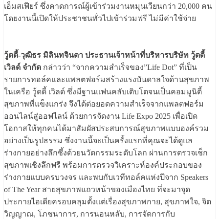
เอ็มสเฟียร์ ซึ่งคาดการณ์ผู้เข้าร่วมงานหมุนเวียนกว่า 20,000 คน
โดยงานนี้เปิดให้ประชาชนทั่วไปเข้าร่วมฟรี ไม่มีค่าใช้จ่าย
วู้ดดี้-วุฒิธร มิลินทจินดา ประธานเจ้าหน้าที่บริหารบริษัท วู้ดดี้
เวิลด์ จำกัด
กล่าวว่า “จากความสำเร็จของ”Life Dot” ที่เป็น
รายการทอล์คและแพลตฟอร์มสร้างแรงบันดาลใจด้านสุขภาพ
ในเครือ วู้ดดี้ เวิลด์ ซึ่งมีฐานแฟนคลับเติบโตจนเป็นคอมมูนิตี้
สุขภาพที่แข็งแกร่ง จึงได้ต่อยอดความสำเร็จจากแพลตฟอร์ม
ออนไลน์สู่ออฟไลน์ ด้วยการจัดงาน Life Expo 2025 เพื่อเปิด
โอกาสให้ทุกคนได้มาสัมผัสประสบการณ์สุขภาพแบบองค์รวม
อย่างเป็นรูปธรรม ซึ่งงานนี้จะเป็นครั้งแรกที่คุณจะได้ดูแล
ร่างกายอย่างลึกซึ้งด้วยนวัตกรรมระดับโลก ผ่านการตรวจเช็ก
สุขภาพเชิงลึกฟรี พร้อมการตรวจวิเคราะห์องค์ประกอบของ
ร่างกายแบบครบวงจร และพบกับเวทีทอล์คแห่งปีจาก Speakers
of The Year สายสุขภาพแถวหน้าของเมืองไทย ที่จะมาจุด
ประกายไอเดียครอบคลุมตั้งแต่เรื่องสุขภาพกาย, สุขภาพใจ, จิต
วิญญาณ, โภชนาการ, การนอนหลับ, การจัดการกับ