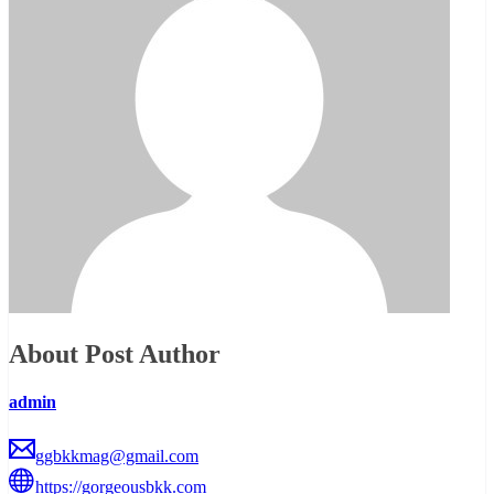
About Post Author
admin
ggbkkmag@gmail.com
https://gorgeousbkk.com