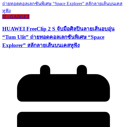
IT - GADGET
HUAWEI FreeClip 2 S จับมือศิลปินลายเส้นอบอุ่น
“Tum Ulit” ถ่ายทอดคอลเลกชันพิเศษ “Space
Explorer” สลักลายเส้นบนเคสหูฟัง