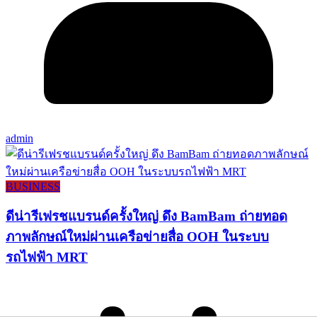
admin
BUSINESS
ดีน่ารีเฟรชแบรนด์ครั้งใหญ่ ดึง BamBam ถ่ายทอด
ภาพลักษณ์ใหม่ผ่านเครือข่ายสื่อ OOH ในระบบ
รถไฟฟ้า MRT