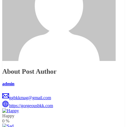
About Post Author
admin
ggbkkmag@gmail.com
https://gorgeousbkk.com
Happy
0
%