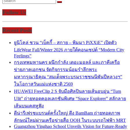
Follow Us
Recent Posts
ยูนิโคล่ ชวน “เบ็คกี้ – สกาย – พิมมา PiXXiE” เปิดตัว
LifeWear Fall/Winter 2026 ภายใต้คอนเซปต์ “Modern City
Feelings”
กรุงเทพมหานคร ผนึกกำลัง เดอะมอลล์ และภาคีเครือ
ข่ายภาคเอกชน จัดกิจกรรมน้อมรำลึกพระ
มหากรุณาธิคุณ “สมเด็จพระบรมราชชนนีพันปีหลวงฯ”
ในโอกาสวันแม่แห่งชาติ 2569
HUAWEI FreeClip 2 S จับมือศิลปินลายเส้นอบอุ่น “Tum
Ulit” ถ่ายทอดคอลเลกชันพิเศษ “Space Explorer” สลักลาย
เส้นบนเคสหูฟัง
ดีน่ารีเฟรชแบรนด์ครั้งใหญ่ ดึง BamBam ถ่ายทอดภาพ
ลักษณ์ใหม่ผ่านเครือข่ายสื่อ OOH ในระบบรถไฟฟ้า MRT
Guangzhou Yinghao School Unveils Vision for Future-Ready