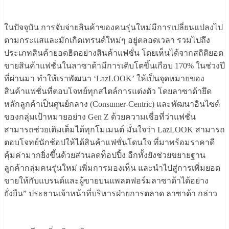
ในปัจจุบัน การจับจ่ายสินค้าของคนรุ่นใหม่มีการเปลี่ยนแปลงไป
ตามกระแสและมักเกิดเทรนด์ใหม่ๆ อยู่ตลอดเวลา รวมไปถึง
ประเภทสินค้ายอดฮิตอย่างสินค้าแฟชั่น โดยเห็นได้จากสถิติยอด
ขายสินค้าแฟชั่นในลาซาด้ามีการเติบโตขึ้นเกือบ 170% ในช่วงปี
ที่ผ่านมา ทำให้เราพัฒนา ‘LazLOOK’ ให้เป็นจุดหมายของ
สินค้าแฟชั่นที่ตอบโจทย์ทุกสไตล์การแต่งตัว โดยลาซาด้ายึด
หลักลูกค้าเป็นศูนย์กลาง (Consumer-Centric) และพัฒนาอินไซต์
ของกลุ่มเป้าหมายอย่าง Gen Z ด้วยความเชื่อที่ว่าแฟชั่น
สามารถช่วยเติมเต็มได้ทุกโมเมนต์ มั่นใจว่า LazLOOK สามารถ
ตอบโจทย์นักช้อปให้ได้สินค้าแฟชั่นโดนใจ ที่มาพร้อมราคาดี
คุ้มค่ามากยิ่งขึ้นด้วยส่วนลดท็อปปิ้ง อีกทั้งยังช่วยขยายฐาน
ลูกค้ากลุ่มคนรุ่นใหม่ เพิ่มการมองเห็น และนำไปสู่การเพิ่มยอด
ขายให้กับแบรนด์และผู้ขายบนแพลตฟอร์มลาซาด้าได้อย่าง
ยั่งยืน” ประธานเจ้าหน้าที่บริหารฝ่ายการตลาด ลาซาด้า กล่าว