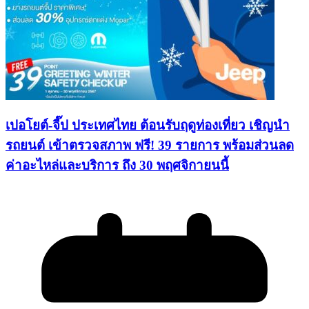
เปอโยต์-จี๊ป ประเทศไทย ต้อนรับฤดูท่องเที่ยว เชิญนำ
รถยนต์ เข้าตรวจสภาพ ฟรี! 39 รายการ พร้อมส่วนลด
ค่าอะไหล่และบริการ ถึง 30 พฤศจิกายนนี้