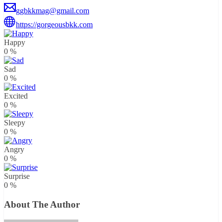
ggbkkmag@gmail.com
https://gorgeousbkk.com
Happy
0
%
Sad
0
%
Excited
0
%
Sleepy
0
%
Angry
0
%
Surprise
0
%
About The Author