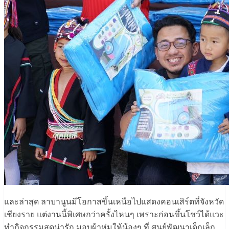
และล่าสุด ลาบานูนมีโอกาสขึ้นเหนือไปแสดงคอนเสิร์ตที่จังหวัด
เชียงราย แต่งานนี้พิเศษกว่าครั้งไหนๆ เพราะก่อนขึ้นโชว์ได้แวะ
ทำกิจกรรมสุดน่ารัก มอบผ้าห่มให้น้องๆ ที่ ศูนย์พัฒนาเด็กเล็ก