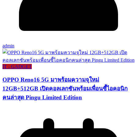
admin
IT - GADGET
OPPO Reno16 5G มาพร้อมความจุใหม่
12GB+512GB เปิดคอลเลกชันพร้อมเพื่อนซี้ไอคอนิก
คนล่าสุด Pingu Limited Edition