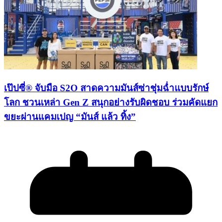
เป๊ปซี่® จับมือ S2O สาดความมันส์ซ่าชุ่มฉ่ำแบบรักษ์
โลก ชวนเหล่า Gen Z สนุกอย่างรับผิดชอบ ร่วมคัดแยก
ขยะผ่านแคมเปญ “มันส์ แล้ว ทิ้ง”