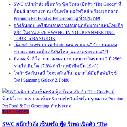
SWC ผนึกกำลัง เซ็นทรัล ฟู้ด รีเทล เปิดตัว ‘The Goody’ ที่
ท็อปส์ สาขาแรก ณ เซ็นทรัล นอร์ทวิลล์ พร้อมรุกตลาด
Premium Pet Food & Pet Grooming ทั่วประเทศ
ฮวังอินยอบ เตรียมหอบความอบอุ่นกลับมาหาแฟนไทยอีก
ครั้ง ในงาน 2026 HWANG IN YOUP FANMEETING
TOUR in BANGKOK
“นิตยสารแพรว ร่วมกับ สยามพารากอน” จัดงานแถลง
ข่าวความร่วมมือครั้งยิ่งใหญ่ ฉลองครบรอบ 47 ปี
มิสเตอร์. ดี.ไอ.วาย. เผยผลประกอบการไตรมาส 2 ปี 2569
รายได้เติบโต 17.8% กำไรสุทธิเพิ่มขึ้น 19.4%
โพก้าซัง กับ เอนี่ ใจตรงกันเกิ๊น! อยากได้มือถือพับไซซ์
ใหม่ Samsung Galaxy Z Fold8
THE LATEST
SWC ผนึกกำลัง เซ็นทรัล ฟู้ด รีเทล เปิดตัว ‘The