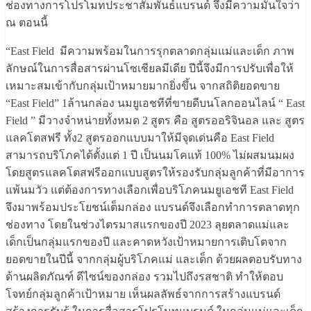
ช่องทางการโปรโมทประชาสัมพันธ์แบรนด์ จึงมีความมั่นใจว่า
ณ ตอนนี้
“East Field มีความพร้อมในการรุกตลาดกลุ่มแม่และเด็ก ภาพ
ลักษณ์ในการสื่อสารผ่านโซเชียลมีเดีย ปีนี้จึงมีการปรับเพื่อให้
เหมาะสมเข้ากับกลุ่มเป้าหมายมากยิ่งขึ้น จากสถิติยอดขาย
“East Field” 1ล้านกล่อง นมยูเอชทีที่ขายดีบนโลกออนไลน์ “ East
Field ” มีวางจำหน่ายทั้งหมด 2 สูตร คือ สูตรออริจินอล และ สูตร
แลคโตสฟรี ทั้ง2 สูตรออกแบบมาให้มีจุดเด่นคือ East Field
สามารถบริโภคได้ตั้งแต่ 1 ปี เป็นนมโคแท้ 100% ไม่ผสมนมผง
โดยสูตรแลคโตสฟรีออกแบบสูตรให้รองรับกลุ่มลูกค้าที่มีอาการ
แพ้นมวัว แต่ต้องการทางเลือกเพื่อบริโภคนมยูเอชที East Field
จึงมาพร้อมประโยชน์เต็มกล่อง แบรนด์จึงเลือกทำการตลาดทุก
ช่องทาง โดยในช่วงไตรมาสแรกของปี 2023 ลุยตลาดแม่และ
เด็กเป็นกลุ่มแรกของปี และคาดหวังเป้าหมายการเติบโตจาก
ยอดขายในปีนี้ จากกลุ่มผู้บริโภคแม่ และเด็ก ด้วยผลตอบรับทาง
ด้านผลิตภัณฑ์ ดีไซน์ของกล่อง รวมไปถึงรสชาติ ทำให้ตอบ
โจทย์กลุ่มลูกค้าเป้าหมาย เห็นผลลัพธ์จากการสร้างแบรนด์