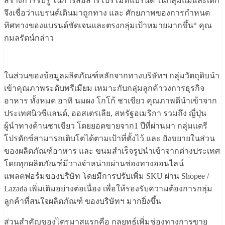
สร้างการรับรู้ ในการสื่อสารโปรโมทแบรนด์ ในกลุ่มแม่และเด็ก
จึงเชื่อว่าแบรนด์เดินมาถูกทาง และ ศักยภาพของการกำหนด
ทิศทางของแบรนด์ชัดเจนและตรงกลุ่มเป้าหมายมากขึ้น“ คุณ
กมลรัตน์กล่าว
ในส่วนของข้อมูลผลิตภัณฑ์หลักจากทางบริษัทฯ กลุ่มวัตถุดิบนำ
เข้าคุณภาพระดับพรีเมียม เหมาะกับกลุ่มลูกค้าวงการธุรกิจ
อาหาร ทั้งหมด อาทิ นมผง โกโก้ ชาเขียว คุณภาพดีนำเข้าจาก
ประเทศนิวซีแลนด์, ออสเตรเลีย, สหรัฐอเมริกา รวมถึง ญี่ปุ่น
ผู้นำทางด้านชาเขียว โดยยอดขายจาก1 ปีที่ผ่านมา กลุ่มแดรี
โปรดักซ์สามารถเติบโตได้ตามเป้าที่ตั้งไว้ และ ยังขยายในส่วน
ของผลิตภัณฑ์อาหาร และ ขนมสำเร็จรูปนำเข้าจากต่างประเทศ
โดยทุกผลิตภัณฑ์มีวางจำหน่ายผ่านช่องทางออนไลน์
แพลตฟอร์มของบริษัท โดยมีการปรับเพิ่ม SKU ผ่าน Shopee /
Lazada เพิ่มเติมอย่างต่อเนื่อง เพื่อให้รองรับความต้องการกลุ่ม
ลูกค้าที่สนใจผลิตภัณฑ์ ของบริษัทฯ มากยิ่งขึ้น
ส่วนสำคัญของไตรมาสแรกคือ กลยุทธ์เพิ่มช่องทางการขาย