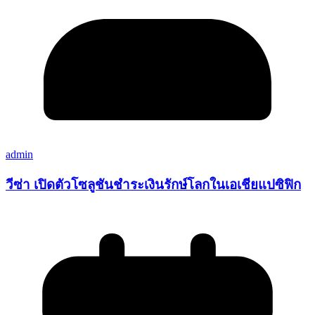
admin
วีซ่า เปิดตัวโซลูชันชำระเงินรักษ์โลกในเอเชียแปซิฟิก