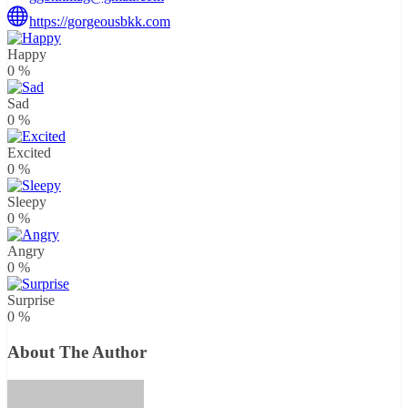
https://gorgeousbkk.com
Happy
0
%
Sad
0
%
Excited
0
%
Sleepy
0
%
Angry
0
%
Surprise
0
%
About The Author