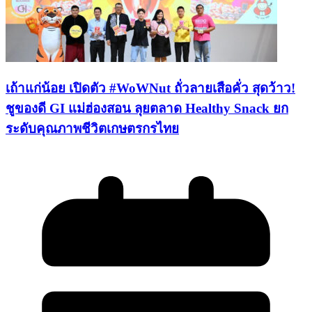
เถ้าแก่น้อย เปิดตัว #WoWNut ถั่วลายเสือคั่ว สุดว้าว!
ชูของดี GI แม่ฮ่องสอน ลุยตลาด Healthy Snack ยก
ระดับคุณภาพชีวิตเกษตรกรไทย