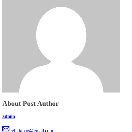
About Post Author
admin
ggbkkmag@gmail.com