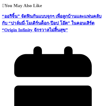
You May Also Like
“ออริจิ้น” จัดฟินกันแบบจุกๆ เพื่อลูกบ้านและแฟนคลับ
กับ “ปาล์มมี่-โมเดิร์นด็อก-ป๊อป โอ๊ต” ในคอนเสิร์ต
“Origin Infinity จักรวาลไม่สิ้นสุข”