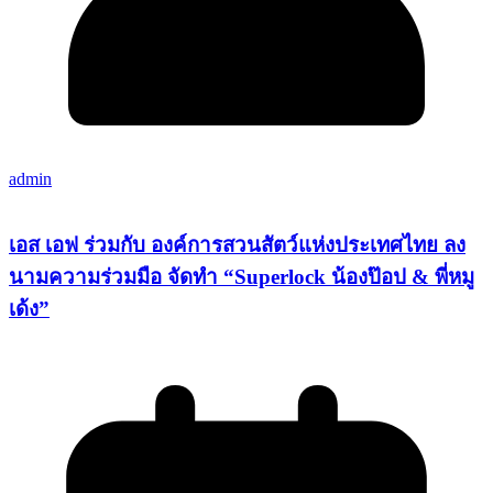
admin
เอส เอฟ ร่วมกับ องค์การสวนสัตว์แห่งประเทศไทย ลง
นามความร่วมมือ จัดทำ “Superlock น้องป๊อป & พี่หมู
เด้ง”