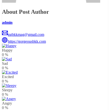
About Post Author
admin
ggbkkmag@gmail.com
https://gorgeousbkk.com
Happy
0
%
Sad
0
%
Excited
0
%
Sleepy
0
%
Angry
0
%