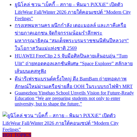
ยูนิโคล่ ชวน “เบ็คกี้ – สกาย – พิมมา PiXXiE” เปิดตัว
LifeWear Fall/Winter 2026 ภายใต้คอนเซปต์ “Modern City
Feelings”
กรุงเทพมหานคร ผนึกกำลัง เดอะมอลล์ และภาคีเครือ
ข่ายภาคเอกชน จัดกิจกรรมน้อมรำลึกพระ
มหากรุณาธิคุณ “สมเด็จพระบรมราชชนนีพันปีหลวงฯ”
ในโอกาสวันแม่แห่งชาติ 2569
HUAWEI FreeClip 2 S จับมือศิลปินลายเส้นอบอุ่น “Tum
Ulit” ถ่ายทอดคอลเลกชันพิเศษ “Space Explorer” สลักลาย
เส้นบนเคสหูฟัง
ดีน่ารีเฟรชแบรนด์ครั้งใหญ่ ดึง BamBam ถ่ายทอดภาพ
ลักษณ์ใหม่ผ่านเครือข่ายสื่อ OOH ในระบบรถไฟฟ้า MRT
Guangzhou Yinghao School Unveils Vision for Future-Ready
Education “We are preparing students not only to enter
university, but to shape the future.”
HOT TOPICS