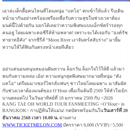
เอาล่ะเด็กดื้อคนไหนที่โดนหนุ่ม “แทโอ” ตกเข้าให้แล้ว รีบเดิน
หน้ามากันอย่างพร้อมเพรียงเพื่อรับความสุขในช่วงเวลาต้อง
มนต์นี้ไปด้วยกัน บอกได้เลยว่าความพิเศษแบบเอ็กซ์ตร้ารอทุก
คนอยู่ โดยเฉพาะคอซีรีส์ห้ามพลาด! เพราะจะได้เจอกับ “องค์รัช
ทายาทอีคัง” จากซีรีส์ “Moon River เงาจันทร์สลับร่าง” มายิ้ม
หวานให้ได้ฟินกันตรงหน้าเลยทีเดียว
อย่าแค่นอนหนุนหมอนฝันหวาน ล็อกวัน ล็อกใจไว้ให้ดี แล้วมา
พบกับความหล่อ เอ้ย! ความสนุกสุดพิเศษมากมายที่หนุ่ม “คัง
แทโอ” เตรียมมาเซอร์ไพรส์แฟนๆ ชาวไทยโดยเฉพาะ มาสัมผัส
กับช่วงเวลาต้องมนต์ของ O’Hour เพื่อเริ่มต้นปี 2569 ให้หัวใจเบิก
บานตลอดไป ในวันอาทิตย์ที่ 18 มกราคม 2569 กับ <2026
KANG TAE OH WORLD TOUR FANMEETING <O’Hour> in
BANGKOK> กาปฏิทินให้แม่น! กดบัตรพร้อมกันใน
วันเสาร์ที่ 20
ธันวาคม 2568 เวลา 10.00 น.
ผ่านทาง
WWW.TICKETMELON.COM
บัตรราคา 6,000 (VVIP) / 5,500