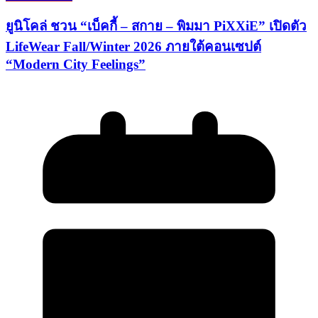
ยูนิโคล่ ชวน “เบ็คกี้ – สกาย – พิมมา PiXXiE” เปิดตัว
LifeWear Fall/Winter 2026 ภายใต้คอนเซปต์
“Modern City Feelings”