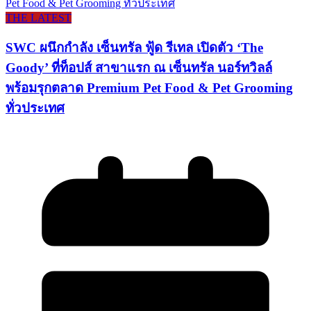
THE LATEST
SWC ผนึกกำลัง เซ็นทรัล ฟู้ด รีเทล เปิดตัว ‘The
Goody’ ที่ท็อปส์ สาขาแรก ณ เซ็นทรัล นอร์ทวิลล์
พร้อมรุกตลาด Premium Pet Food & Pet Grooming
ทั่วประเทศ