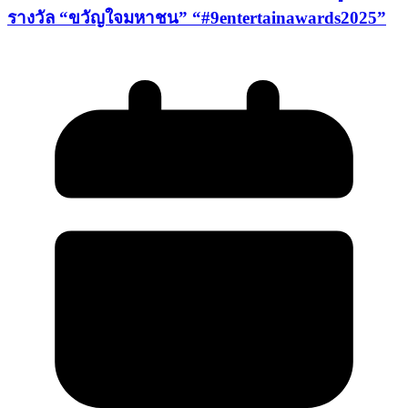
รางวัล “ขวัญใจมหาชน” “#9entertainawards2025”