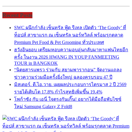
Recent Posts
SWC ผนึกกำลัง เซ็นทรัล ฟู้ด รีเทล เปิดตัว ‘The Goody’ ที่
ท็อปส์ สาขาแรก ณ เซ็นทรัล นอร์ทวิลล์ พร้อมรุกตลาด
Premium Pet Food & Pet Grooming ทั่วประเทศ
ฮวังอินยอบ เตรียมหอบความอบอุ่นกลับมาหาแฟนไทยอีก
ครั้ง ในงาน 2026 HWANG IN YOUP FANMEETING
TOUR in BANGKOK
“นิตยสารแพรว ร่วมกับ สยามพารากอน” จัดงานแถลง
ข่าวความร่วมมือครั้งยิ่งใหญ่ ฉลองครบรอบ 47 ปี
มิสเตอร์. ดี.ไอ.วาย. เผยผลประกอบการไตรมาส 2 ปี 2569
รายได้เติบโต 17.8% กำไรสุทธิเพิ่มขึ้น 19.4%
โพก้าซัง กับ เอนี่ ใจตรงกันเกิ๊น! อยากได้มือถือพับไซซ์
ใหม่ Samsung Galaxy Z Fold8