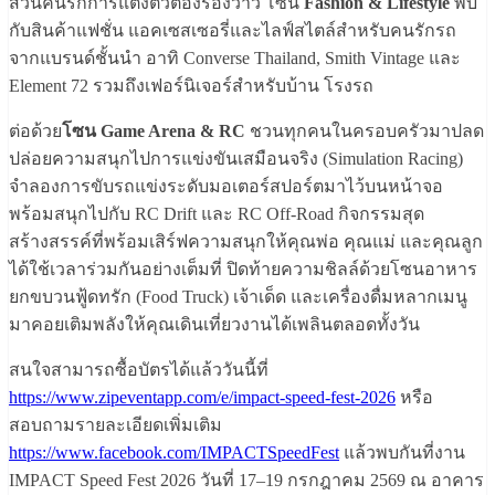
ส่วนคนรักการแต่งตัวต้องร้องว้าว โซน
Fashion & Lifestyle
พบ
กับสินค้าแฟชั่น แอคเซสเซอรี่และไลฟ์สไตล์สำหรับคนรักรถ
จากแบรนด์ชั้นนำ อาทิ Converse Thailand, Smith Vintage และ
Element 72 รวมถึงเฟอร์นิเจอร์สำหรับบ้าน โรงรถ
ต่อด้วย
โซน Game Arena & RC
ชวนทุกคนในครอบครัวมาปลด
ปล่อยความสนุกไปการแข่งขันเสมือนจริง (Simulation Racing)
จำลองการขับรถแข่งระดับมอเตอร์สปอร์ตมาไว้บนหน้าจอ
พร้อมสนุกไปกับ RC Drift และ RC Off-Road กิจกรรมสุด
สร้างสรรค์ที่พร้อมเสิร์ฟความสนุกให้คุณพ่อ คุณแม่ และคุณลูก
ได้ใช้เวลาร่วมกันอย่างเต็มที่ ปิดท้ายความชิลล์ด้วยโซนอาหาร
ยกขบวนฟู้ดทรัก (Food Truck) เจ้าเด็ด และเครื่องดื่มหลากเมนู
มาคอยเติมพลังให้คุณเดินเที่ยวงานได้เพลินตลอดทั้งวัน
สนใจสามารถซื้อบัตรได้แล้ววันนี้ที่
https://www.zipeventapp.com/e/impact-speed-fest-2026
หรือ
สอบถามรายละเอียดเพิ่มเติม
https://www.facebook.com/IMPACTSpeedFest
แล้วพบกันที่งาน
IMPACT Speed Fest 2026 วันที่ 17–19 กรกฎาคม 2569 ณ อาคาร