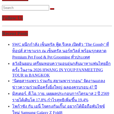
Follow Us
Recent Posts
SWC ผนึกกำลัง เซ็นทรัล ฟู้ด รีเทล เปิดตัว ‘The Goody’ ที่
ท็อปส์ สาขาแรก ณ เซ็นทรัล นอร์ทวิลล์ พร้อมรุกตลาด
Premium Pet Food & Pet Grooming ทั่วประเทศ
ฮวังอินยอบ เตรียมหอบความอบอุ่นกลับมาหาแฟนไทยอีก
ครั้ง ในงาน 2026 HWANG IN YOUP FANMEETING
TOUR in BANGKOK
“นิตยสารแพรว ร่วมกับ สยามพารากอน” จัดงานแถลง
ข่าวความร่วมมือครั้งยิ่งใหญ่ ฉลองครบรอบ 47 ปี
มิสเตอร์. ดี.ไอ.วาย. เผยผลประกอบการไตรมาส 2 ปี 2569
รายได้เติบโต 17.8% กำไรสุทธิเพิ่มขึ้น 19.4%
โพก้าซัง กับ เอนี่ ใจตรงกันเกิ๊น! อยากได้มือถือพับไซซ์
ใหม่ Samsung Galaxy Z Fold8