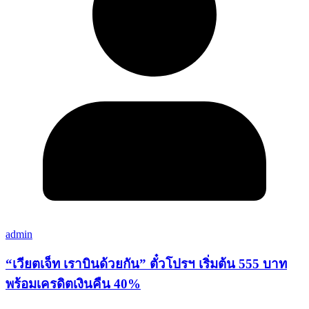
admin
“เวียตเจ็ท เราบินด้วยกัน” ตั๋วโปรฯ เริ่มต้น 555 บาท
พร้อมเครดิตเงินคืน 40%