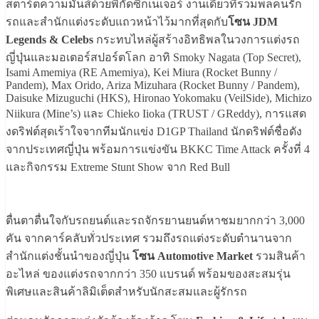
สตาร์ตความมันส์ด้วยพิกัดซิกเนเจอร์ งานเดียวที่รวมพลคนรัก
รถและสำนักแต่งระดับแถวหน้าไว้มากที่สุดกับ
โซน JDM
Legends & Celebs
กระทบไหล่ผู้สร้างอิทธิพลในวงการแต่งรถ
ญี่ปุ่นและมอเตอร์สปอร์ตโลก อาทิ Smoky Nagata (Top Secret),
Isami Amemiya (RE Amemiya), Kei Miura (Rocket Bunny /
Pandem), Max Orido, Ariza Mizuhara (Rocket Bunny / Pandem),
Daisuke Mizuguchi (HKS), Hironao Yokomaku (VeilSide), Michizo
Niikura (Mine’s) และ Chieko Iioka (TRUST / GReddy), การแสด
งดริฟต์สุดเร้าใจจากทีมนักแข่ง D1GP Thailand นักดริฟต์ชื่อดัง
จากประเทศญี่ปุ่น พร้อมการแข่งขัน BKKC Time Attack ครั้งที่ 4
และกิจกรรม Extreme Stunt Show จาก Red Bull
ตื่นตาตื่นใจกับรถยนต์และรถจักรยานยนต์หาชมยากกว่า 3,000
คัน จากคาร์คลับทั่วประเทศ รวมถึงรถแต่งระดับตำนานจาก
สำนักแต่งชั้นนำของญี่ปุ่น
โซน Automotive Market
รวมสินค้า
อะไหล่ ของแต่งรถจากกว่า 350 แบรนด์ พร้อมของสะสมรุ่น
พิเศษและสินค้าลิมิเต็ดสำหรับนักสะสมและผู้รักรถ