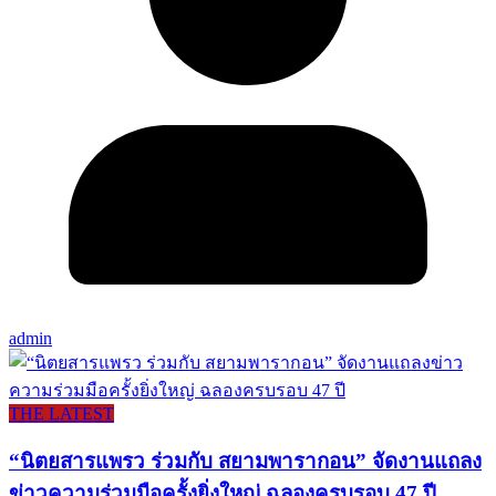
admin
THE LATEST
“นิตยสารแพรว ร่วมกับ สยามพารากอน” จัดงานแถลง
ข่าวความร่วมมือครั้งยิ่งใหญ่ ฉลองครบรอบ 47 ปี