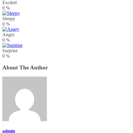
Excited
0
%
Sleepy
0
%
Angry
0
%
Surprise
0
%
About The Author
admin