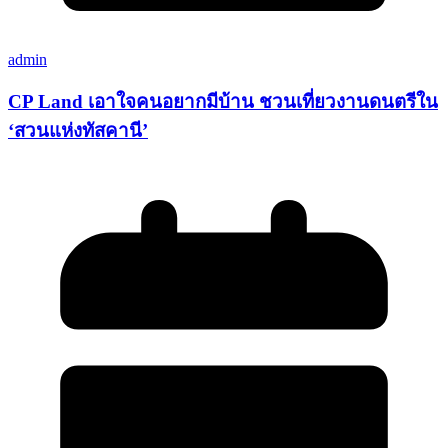
admin
CP Land เอาใจคนอยากมีบ้าน ชวนเที่ยวงานดนตรีใน
‘สวนแห่งทัสคานี’