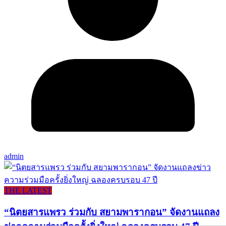
admin
THE LATEST
“นิตยสารแพรว ร่วมกับ สยามพารากอน” จัดงานแถลง