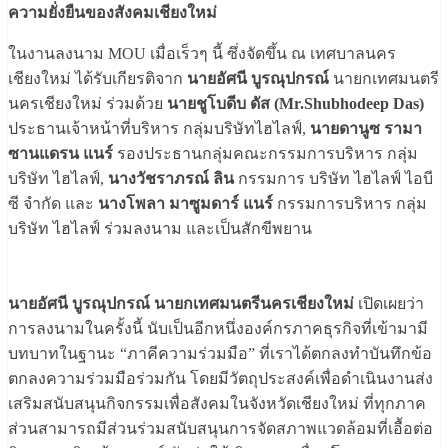
ความยั่งยืนของสังคมเชียงใหม่
ในงานลงนาม MOU เมื่อเร็วๆ นี้ ซึ่งจัดขึ้น ณ เทศบาลนคร
เชียงใหม่ ได้รับเกียรติจาก
นายอัศนี บูรณุปกรณ์
นายกเทศมนตรี
นครเชียงใหม่ ร่วมด้วย
นายชูโบดีบ ดัส (Mr.Shubhodeep Das)
ประธานเจ้าหน้าที่บริหาร กลุ่มบริษัทไฮไลฟ์,
นายดานูซ รามา
ซานแดรน แนร์
รองประธานกลุ่มคณะกรรมการบริหาร กลุ่ม
บริษัท ไฮไลฟ์,
นางวัชราภรณ์ ลิน
กรรมการ บริษัท ไฮไลฟ์ ไอบี
ซี จำกัด และ
นางโพลา มาซูมดาร์ แนร์
กรรมการบริหาร กลุ่ม
บริษัท ไฮไลฟ์ ร่วมลงนาม และเป็นสักขีพยาน
นายอัศนี บูรณุปกรณ์ นายกเทศมนตรีนครเชียงใหม่
เปิดเผยว่า
การลงนามในครั้งนี้ นับเป็นอีกหนึ่งองค์กรภาคธุรกิจที่เข้ามามี
บทบาทในฐานะ “ภาคีความร่วมมือ” ที่เราได้ตกลงทำบันทึกข้อ
ตกลงความร่วมมือร่วมกัน โดยมีวัตถุประสงค์เพื่อดำเนินงานส่ง
เสริมสนับสนุนกิจกรรมเพื่อสังคมในจังหวัดเชียงใหม่ ที่ทุกภาค
ส่วนสามารถมีส่วนร่วมสนับสนุนการจัดสภาพแวดล้อมที่เอื้อต่อ