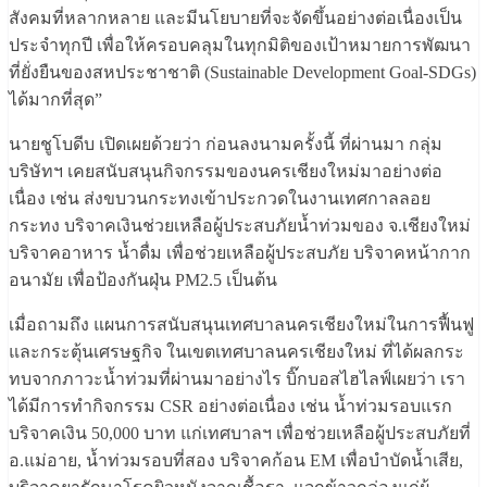
สังคมที่หลากหลาย และมีนโยบายที่จะจัดขึ้นอย่างต่อเนื่องเป็น
ประจำทุกปี เพื่อให้ครอบคลุมในทุกมิติของเป้าหมายการพัฒนา
ที่ยั่งยืนของสหประชาชาติ (Sustainable Development Goal-SDGs)
ได้มากที่สุด”
นายชูโบดีบ เปิดเผยด้วยว่า ก่อนลงนามครั้งนี้ ที่ผ่านมา กลุ่ม
บริษัทฯ เคยสนับสนุนกิจกรรมของนครเชียงใหม่มาอย่างต่อ
เนื่อง เช่น ส่งขบวนกระทงเข้าประกวดในงานเทศกาลลอย
กระทง บริจาคเงินช่วยเหลือผู้ประสบภัยน้ำท่วมของ จ.เชียงใหม่
บริจาคอาหาร น้ำดื่ม เพื่อช่วยเหลือผู้ประสบภัย บริจาคหน้ากาก
อนามัย เพื่อป้องกันฝุ่น PM2.5 เป็นต้น
เมื่อถามถึง แผนการสนับสนุนเทศบาลนครเชียงใหม่ในการฟื้นฟู
และกระตุ้นเศรษฐกิจ ในเขตเทศบาลนครเชียงใหม่ ที่ได้ผลกระ
ทบจากภาวะน้ำท่วมที่ผ่านมาอย่างไร บิ๊กบอสไฮไลฟ์เผยว่า เรา
ได้มีการทำกิจกรรม CSR อย่างต่อเนื่อง เช่น น้ำท่วมรอบแรก
บริจาคเงิน 50,000 บาท แก่เทศบาลฯ เพื่อช่วยเหลือผู้ประสบภัยที่
อ.แม่อาย, น้ำท่วมรอบที่สอง บริจาคก้อน EM เพื่อบำบัดน้ำเสีย,