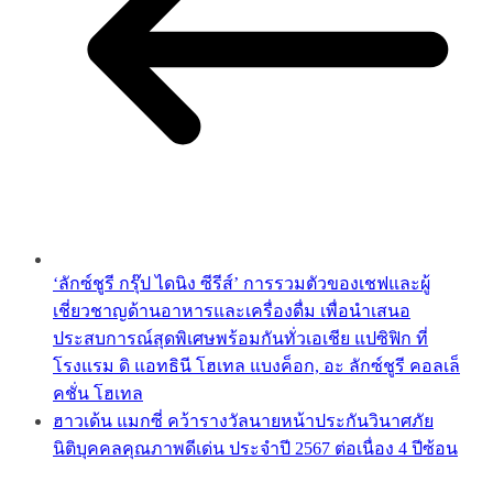
‘ลักซ์ชูรี กรุ๊ป ไดนิง ซีรีส์’ การรวมตัวของเชฟและผู้
เชี่ยวชาญด้านอาหารและเครื่องดื่ม เพื่อนำเสนอ
ประสบการณ์สุดพิเศษพร้อมกันทั่วเอเชีย แปซิฟิก ที่
โรงแรม ดิ แอทธินี โฮเทล แบงค็อก, อะ ลักซ์ชูรี คอลเล็
คชั่น โฮเทล
ฮาวเด้น แมกซี่ คว้ารางวัลนายหน้าประกันวินาศภัย
นิติบุคคลคุณภาพดีเด่น ประจำปี 2567 ต่อเนื่อง 4 ปีซ้อน