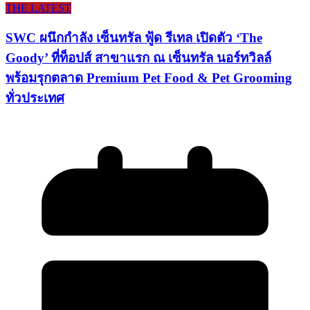
THE LATEST
SWC ผนึกกำลัง เซ็นทรัล ฟู้ด รีเทล เปิดตัว ‘The
Goody’ ที่ท็อปส์ สาขาแรก ณ เซ็นทรัล นอร์ทวิลล์
พร้อมรุกตลาด Premium Pet Food & Pet Grooming
ทั่วประเทศ