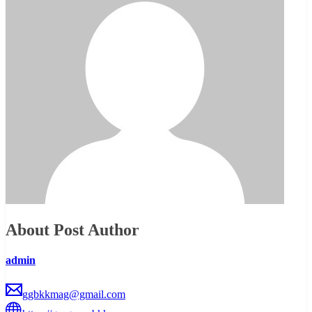
About Post Author
admin
ggbkkmag@gmail.com