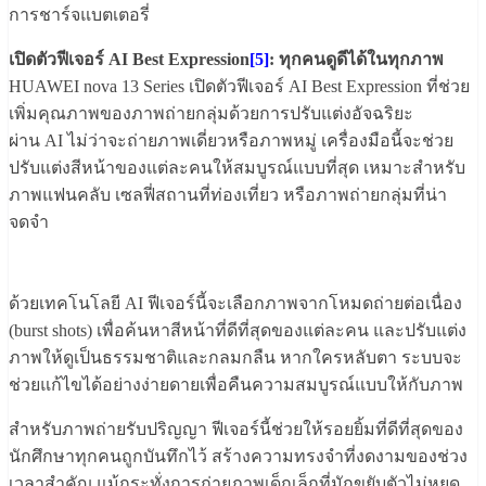
การชาร์จแบตเตอรี่
เปิดตัวฟีเจอร์
AI Best Expression
[5]
:
ทุกคนดูดีได้ในทุกภาพ
HUAWEI nova 13 Series เปิดตัวฟีเจอร์ AI Best Expression ที่ช่วย
เพิ่มคุณภาพของภาพถ่ายกลุ่มด้วยการปรับแต่งอัจฉริยะ
ผ่าน AI ไม่ว่าจะถ่ายภาพเดี่ยวหรือภาพหมู่ เครื่องมือนี้จะช่วย
ปรับแต่งสีหน้าของแต่ละคนให้สมบูรณ์แบบที่สุด เหมาะสำหรับ
ภาพแฟนคลับ เซลฟี่สถานที่ท่องเที่ยว หรือภาพถ่ายกลุ่มที่น่า
จดจำ
ด้วยเทคโนโลยี AI ฟีเจอร์นี้จะเลือกภาพจากโหมดถ่ายต่อเนื่อง
(burst shots) เพื่อค้นหาสีหน้าที่ดีที่สุดของแต่ละคน และปรับแต่ง
ภาพให้ดูเป็นธรรมชาติและกลมกลืน หากใครหลับตา ระบบจะ
ช่วยแก้ไขได้อย่างง่ายดายเพื่อคืนความสมบูรณ์แบบให้กับภาพ
สำหรับภาพถ่ายรับปริญญา ฟีเจอร์นี้ช่วยให้รอยยิ้มที่ดีที่สุดของ
นักศึกษาทุกคนถูกบันทึกไว้ สร้างความทรงจำที่งดงามของช่วง
เวลาสำคัญ แม้กระทั่งการถ่ายภาพเด็กเล็กที่มักขยับตัวไม่หยุด