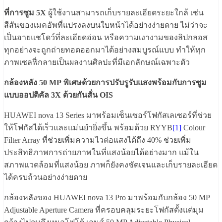
ที่การซูม 5X
ผู้ใช้งานสามารถเก็บรายละเอียดระยะใกล้ เช่น
สีสันของเมคอัพที่แปรงลงบนใบหน้าได้อย่างง่ายดาย ไม่ว่าจะ
เป็นอายแชโดว์ที่ละเอียดอ่อน หรือความเงางามของลิปกลอส
ทุกอย่างจะถูกถ่ายทอดออกมาได้อย่างสมบูรณ์แบบ ทำให้ทุก
ภาพเซลฟี่กลายเป็นผลงานศิลปะที่มีเอกลักษณ์เฉพาะตัว
กล้องหลัง
50 MP
พิเศษด้วยการปรับรูรับแสงพร้อมกับการซูม
แบบออปติคัล
3
X
ด้วยกันสั่น
OIS
HUAWEI nova 13 Series มาพร้อมเซ็นเซอร์โฟกัสเลเซอร์ที่ช่วย
ให้โฟกัสได้เร็วและแม่นยำยิ่งขึ้น พร้อมด้วย RYYB
[1]
Colour
Filter Array ที่ช่วยเพิ่มความไวต่อแสงได้ถึง 40% ช่วยเพิ่ม
ประสิทธิภาพการถ่ายภาพในที่แสงน้อยได้อย่างมาก แม้ใน
สภาพแวดล้อมที่แสงน้อย ภาพก็ยังคงชัดเจนและเก็บรายละเอียด
ได้ครบถ้วนอย่างง่ายดาย
กล้องหลังของ HUAWEI nova 13 Pro มาพร้อมกับกล้อง 50 MP
Adjustable Aperture Camera ที่ครอบคลุมระยะโฟกัสตั้งแต่มุม