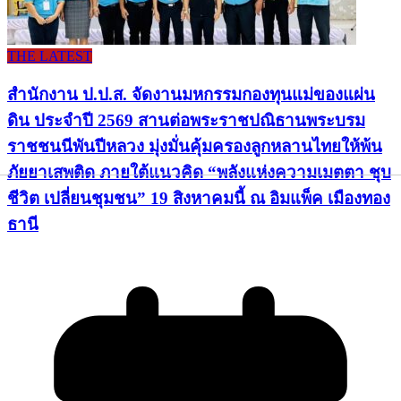
THE LATEST
สำนักงาน ป.ป.ส. จัดงานมหกรรมกองทุนแม่ของแผ่น
ดิน ประจำปี 2569 สานต่อพระราชปณิธานพระบรม
ราชชนนีพันปีหลวง มุ่งมั่นคุ้มครองลูกหลานไทยให้พ้น
ภัยยาเสพติด ภายใต้แนวคิด “พลังแห่งความเมตตา ชุบ
ชีวิต เปลี่ยนชุมชน” 19 สิงหาคมนี้ ณ อิมแพ็ค เมืองทอง
ธานี