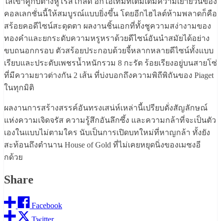
ใส่เข้าคู่กับต่างหูโรสโกลด์ อีกไอเท็มที่เติมเต็มความเย้ายวนของ
คอลเลกชั่นนี้ให้สมบูรณ์แบบยิ่งขึ้น โดยอีกไฮไลต์ห้ามพลาดก็คือ
สร้อยคอดีไซน์สะดุดตา ผลงานชิ้นเอกที่ทั้งชูความสง่างามของ
ทองคำและยกระดับความหรูหราด้วยดีไซน์อันนำสมัยได้อย่าง
ขบถนอกกรอบ ตัวสร้อยประกอบด้วยจี้หลากหลายดีไซน์ทั้งแบบ
เรียบและประดับเพชรน้ำหนักรวม 8 กะรัต ร้อยเรียงอยู่บนสายโซ่
ที่มีความยาวต่างกัน 2 เส้น ที่บ่งบอกถึงความพิถีพิถันของ Piaget
ในทุกมิติ
ผลงานการสร้างสรรค์อันทรงเสน่ห์เหล่านี้เปรียบดั่งสัญลักษณ์
แห่งความเจิดจรัส ความรู้สึกอันลึกซึ้ง และความกล้าที่จะเป็นตัว
เองในแบบไม่ตามใคร นับเป็นการเปิดบทใหม่ที่หาญกล้า ทั้งยัง
สะท้อนถึงตำนาน House of Gold ที่ไม่เคยหยุดนิ่งของเมซงอี
กด้วย
Share
Facebook
Twitter