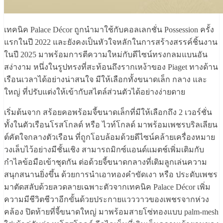
เทคนิค Palace Décor ถูกนำมาใช้กับคอลเลกชั่น Possession ครั้ง
แรกในปี 2022 และยังคงเป็นหัวใจหลักในการสร้างสรรค์ชิ้นงาน
ในปี 2025 มาพร้อมการตีความใหม่กับดีไซน์ทรงกลมแบนอัน
สง่างาม หนึ่งในรูปทรงที่สะท้อนถึงรากเหง้าของ Piaget ทางด้าน
เรือนเวลาได้อย่างน่าสนใจ มีให้เลือกทั้งขนาดเล็ก กลาง และ
ใหญ่ ที่ปรับแต่งให้เข้ากับสไตล์ส่วนตัวได้อย่างง่ายดาย
เริ่มต้นจาก สร้อยคอพร้อมจี้ขนาดเล็กที่มีให้เลือกถึง 2 เวอร์ชั่น
ทั้งในตัวเรือนโรสโกลด์ หรือ ไวท์โกลด์ มาพร้อมเพชรบริลเลียน
ต์คัตใจกลางตัวเรือน ที่ถูกโอบล้อมด้วยดีไซน์คล้ายเครื่องหมาย
วงเล็บไว้อย่างมีชั้นเชิง สามารถมิกซ์แอนด์แมตช์เพิ่มเติมกับ
กำไลข้อมือเข้าชุดกัน ต่อด้วยจี้ขนาดกลางที่เติมลูกเล่นความ
สนุกสนานยิ่งขึ้น ด้วยการนำเอาทองคำขัดเงา หรือ ประดับเพชร
มาตัดสลับด้วยลวดลายเฉพาะตัวจากเทคนิค Palace Décor เพิ่ม
ความมีชีวิตชีวาอีกขั้นด้วยประกายแวววาวของเพชรจากห่วง
คล้อง ปิดท้ายที่จี้ขนาดใหญ่ มาพร้อมสายโซ่ทองแบบ palm-mesh