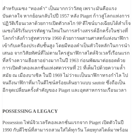
สำหรับเมซง “ทองคำ” เป็นมากกว่าวัสดุ เพราะมันคือแรง
บันดาลใจ หากย้อนกลับไปปี 1957 หลัง Piaget ก้าวสู่โลกแห่งการ
ปฏิวัติเรือนเวลาด้วยการเปิดตัวกลไก 9P ดีไซน์บางเฉียบได้สำเร็จ
เมซงได้ริเริ่มบรรทัดฐานใหม่ในการสร้างสรรค์อีกครั้งในช่วงที่
โลกกำลังก้าวสู่ทศวรรษ 1960 ด้วยการผสานศาสตร์แห่งนาฬิกา
เข้ากับเครื่องประดับชั้นสูง โดยมีทองคำเป็นหัวใจหลักในการนำ
เสนอ จากวิสัยทัศน์ที่ไม่ตามใครสู่นาฬิกาสไตล์จิวเวลรี่เรือนแรก
ที่สร้างความฮือฮาอย่างมากในปี 1963 ก่อนพัฒนาต่อยอดด้วย
การเปิดตัวคอลเลกชั่นแห่งศตวรรษที่ 21 ที่เต็มไปด้วยความล้ำ
สมัย ณ เมืองบาเซิล ในปี 1969 ไม่ว่าจะเป็นนาฬิกาทรงกำไล ไป
จนถึงนาฬิกาที่มาในดีไซน์สร้อยเส้นยาวแบบ sautoir ซึ่งถือเป็น
อีกจุดเปลี่ยนครั้งสำคัญของ Piaget และอุตสาหกรรมเรือนเวลา
POSSESSING A LEGACY
Possession ไฟน์จิวเวลรีคอลเลกชั่นแรกจาก Piaget เปิดตัวในปี
1990 กับดีไซน์ที่สามารถสวมใส่ได้ทุกวัน โดยทุกสไตล์มาพร้อม