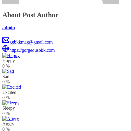
About Post Author
admin
ggbkkmag@gmail.com
https://gorgeousbkk.com
Happy
0
%
Sad
0
%
Excited
0
%
Sleepy
0
%
Angry
0
%