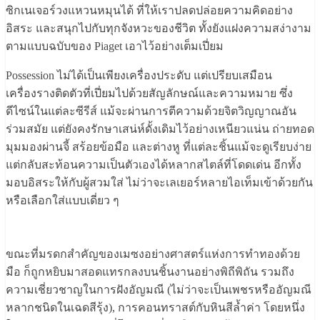
ซิกเนเจอร์วงแหวนหมุนได้ ที่ให้เราปลดปล่อยความคิดอย่าง
อิสระ และสนุกไปกับทุกจังหวะของชีวิต ทั้งยังแฝงความสง่างาม
ตามแบบฉบับของ Piaget เอาไว้อย่างเต็มเปี่ยม
Possession ไม่ได้เป็นเพียงเครื่องประดับ แต่เปรียบเสมือน
เครื่องรางติดตัวที่เปี่ยมไปด้วยสัญลักษณ์และความหมาย ซึ่ง
ดีไซน์ในแต่ละซีรีส์ แม้จะผ่านการตีความด้วยจิตวิญญาณอัน
ร่วมสมัย แต่ยังคงรักษาเสน่ห์ดั้งเดิมไว้อย่างเหนียวแน่น ถ่ายทอด
มุมมองผ่านจี้ สร้อยข้อมือ และต่างหู ที่แต่ละชิ้นแม้จะดูเรียบง่าย
แต่กลับสะท้อนความเป็นตัวเองได้หลากสไตล์ที่โดดเด่น อีกทั้ง
มอบอิสระให้กับผู้สวมใส่ ไม่ว่าจะเลเยอร์หลายไอเท็มเข้าด้วยกัน
หรือเลือกใส่แบบเดี่ยว ๆ
ขณะที่มรดกสำคัญของเมซงอย่างศาสตร์แห่งการทำทองด้วย
มือ ก็ถูกหยิบมาสอดแทรกลงบนชิ้นงานอย่างพิถีพิถัน รวมถึง
ความเชี่ยวชาญในการฝังอัญมณี (ไม่ว่าจะเป็นเพชรหรืออัญมณี
หลากชนิดในเฉดสีรุ้ง), การคอนทราสต์กับหินสีล้ำค่า โดยหนึ่ง