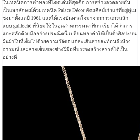
ในเทคนิคการทำทองที่โดดเด่นที่สุดคือ การสร้างลวดลายอัน
เป็นเอกลักษณ์ด้วยเทคนิค Palace Décor หัตถศิลป์เก่าแก่ที่อยู่คู่เม
ซงมาตั้งแต่ปี 1961 และได้แรงบันดาลใจมาจากการแกะสลัก
แบบ guilloché ที่นิยมใช้ในอุตสาหกรรมนาฬิกา เรียกได้ว่าการ
แกะสลักด้วยมืออย่างประณีตนี้ เปลี่ยนทองคำให้เป็นดั่งศิลปะบน
ผืนผ้าใบที่เต็มไปด้วยความวิจิตร แต่ละเส้นสายสะท้อนถึงห้วง
อารมณ์และลายเซ็นของช่างฝีมือที่บรรจงสร้างสรรค์ได้เป็น
อย่างดี