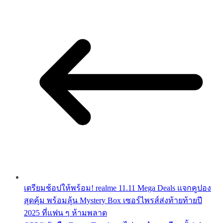
เตรียมช้อปให้พร้อม! realme 11.11 Mega Deals แจกคูปอง
สุดคุ้ม พร้อมลุ้น Mystery Box เซอร์ไพรส์ส่งท้ายท้ายปี
2025 ที่แฟน ๆ ห้ามพลาด