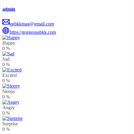
admin
ggbkkmag@gmail.com
https://gorgeousbkk.com
Happy
0
%
Sad
0
%
Excited
0
%
Sleepy
0
%
Angry
0
%
Surprise
0
%