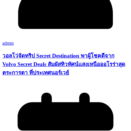
admin
วอลโว่จัดทริป Secret Destination พาผู้โชคดีจาก
Volvo Secret Deals สัมผัสทิวทัศน์แสงเหนือออโรร่าสุด
ตระการตา ที่ประเทศนอร์เวย์