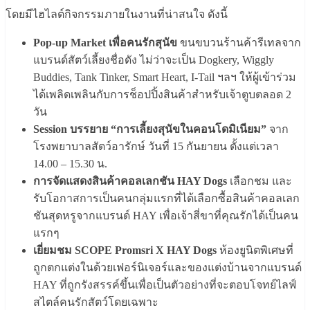
โดยมีไฮไลต์กิจกรรมภายในงานที่น่าสนใจ ดังนี้
Pop-up Market เพื่อคนรักสุนัข
ขนขบวนร้านค้
ารีเทลจาก
แบรนด์สัตว์เลี้ยงชื่
อดัง ไม่ว่าจะเป็น Dogkery, Wiggly
Buddies, Tank Tinker, Smart Heart, I-Tail ฯลฯ ให้ผู้เข้าร่วม
ได้เพลิดเพลินกั
บการช็อปปิ้งสินค้าสำหรับเจ้าตู
บตลอด 2
วัน
Session บรรยาย “การเลี้ยงสุนัขในคอนโดมิเนียม”
จาก
โรงพยาบาลสัตว์อารักษ์ วันที่ 15 กันยายน ตั้งแต่เวลา
14.00 – 15.30 น.
การจัดแสดงสินค้าคอลเลกชัน HAY Dogs
เลือกชม และ
รับโอกาสการเป็นคนกลุ่มแรกที่
ได้เลือกซื้อสินค้าคอลเลก
ชันสุ
ดหรูจากแบรนด์ HAY เพื่อเจ้าสี่ขาที่คุณรักได้เป็
นคน
แรกๆ
เยี่ยมชม SCOPE Promsri X HAY Dogs
ห้องยูนิตพิเศษที่
ถูกตกแต่
งในด้วยเฟอร์นิเจอร์และของแต่
งบ้านจากแบรนด์
HAY ที่ถูกรังสรรค์ขึ้นเพื่อเป็นตั
วอย่างที่จะตอบโจทย์ไลฟ์
สไตล์
คนรักสัตว์โดยเฉพาะ