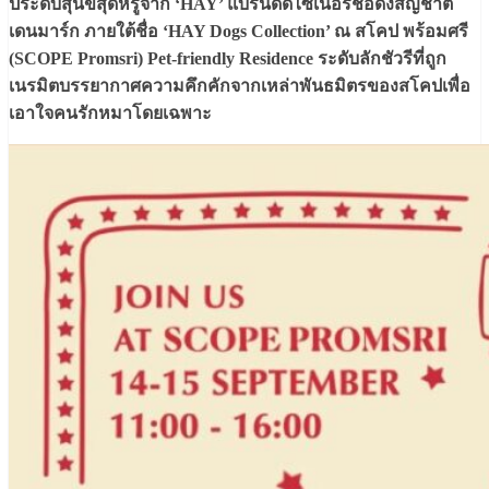
ประดับสุนัขสุดหรูจาก ‘HAY’ แบรนด์ดีไซเนอร์ชื่อดังสัญชาติ
เดนมาร์ก ภายใต้ชื่อ ‘HAY Dogs Collection’ ณ สโคป พร้อมศรี
(SCOPE Promsri) Pet-friendly Residence ระดับลักชัวรีที่ถูก
เนรมิตบรรยากาศความคึกคักจากเหล่าพันธมิตรของสโคปเพื่อ
เอาใจคนรักหมาโดยเฉพาะ