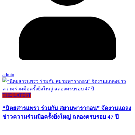
admin
THE LATEST
“นิตยสารแพรว ร่วมกับ สยามพารากอน” จัดงานแถลง
ข่าวความร่วมมือครั้งยิ่งใหญ่ ฉลองครบรอบ 47 ปี