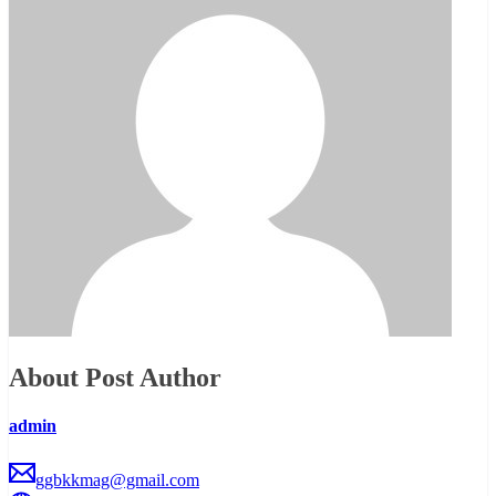
About Post Author
admin
ggbkkmag@gmail.com