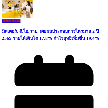
BUSINESS
มิสเตอร์. ดี.ไอ.วาย. เผยผลประกอบการไตรมาส 2 ปี
2569 รายได้เติบโต 17.8% กำไรสุทธิเพิ่มขึ้น 19.4%