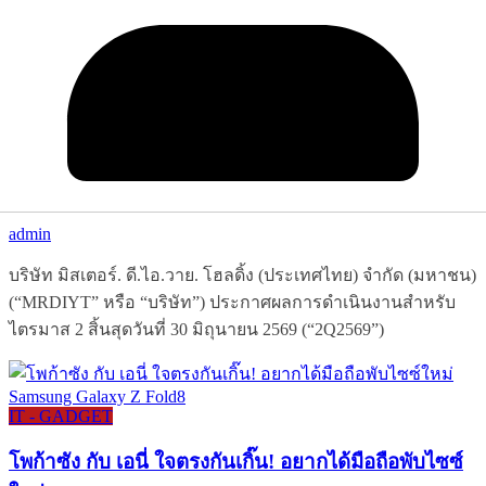
admin
บริษัท มิสเตอร์. ดี.ไอ.วาย. โฮลดิ้ง (ประเทศไทย) จำกัด (มหาชน)
(“MRDIYT” หรือ “บริษัท”) ประกาศผลการดำเนินงานสำหรับ
ไตรมาส 2 สิ้นสุดวันที่ 30 มิถุนายน 2569 (“2Q2569”)
IT - GADGET
โพก้าซัง กับ เอนี่ ใจตรงกันเกิ๊น! อยากได้มือถือพับไซซ์