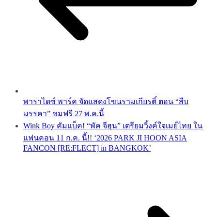
พาราไดซ์ พาร์ค จัดแสดงโขนรามเกียรติ์ ตอน “สืบ
มรรคา” ชมฟรี 27 พ.ค.นี้
Wink Boy คัมแบ็ค! “พัค จีฮุน” เตรียมวิ้งค์ใจเมย์ไทย ใน
แฟนคอน 11 ก.ค. นี้!! ‘2026 PARK JI HOON ASIA
FANCON [RE:FLECT] in BANGKOK’