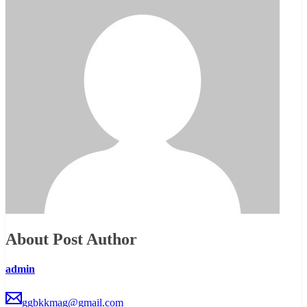
About Post Author
admin
ggbkkmag@gmail.com