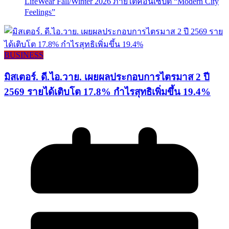
LifeWear Fall/Winter 2026 ภายใต้คอนเซปต์ “Modern City
Feelings”
BUSINESS
มิสเตอร์. ดี.ไอ.วาย. เผยผลประกอบการไตรมาส 2 ปี
2569 รายได้เติบโต 17.8% กำไรสุทธิเพิ่มขึ้น 19.4%