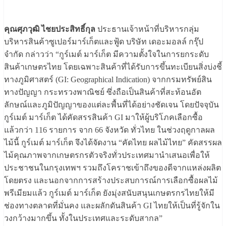
คุณศุภวุฒิ ไชยประสิทธิ์กุล
ประธานเจ้าหน้าที่บริหารกลุ่ม
บริหารสินค้าซูเปอร์มาร์เก็ตและฟู้ด บริษัท เดอะมอลล์ กรุ๊ป
จำกัด กล่าวว่า “กูร์เมต์ มาร์เก็ต มีความตั้งใจในการยกระดับ
สินค้าเกษตรไทย โดยเฉพาะสินค้าที่ได้รับการขึ้นทะเบียนสิ่งบ่งชี้
ทางภูมิศาสตร์ (GI: Geographical Indication) จากกรมทรัพย์สิน
ทางปัญญา กระทรวงพาณิชย์ ซึ่งถือเป็นสินค้าที่สะท้อนอัต
ลักษณ์และภูมิปัญญาของแต่ละพื้นที่ได้อย่างชัดเจน โดยปัจจุบัน
กูร์เมต์ มาร์เก็ต ได้คัดสรรสินค้า GI มาให้ผู้บริโภคเลือกซื้อ
แล้วกว่า 116 รายการ จาก 66 จังหวัด ทั่วไทย ในช่วงฤดูกาลผล
ไม้นี้ กูร์เมต์ มาร์เก็ต จึงได้จัดงาน “คัดไทย ผลไม้ไทย” คัดสรรผล
ไม้คุณภาพจากเกษตรกรตัวจริงทั่วประเทศมานำเสนอเพื่อให้
ประชาชนในกรุงเทพฯ รวมถึงโคราชเข้าถึงของดีจากแหล่งผลิต
โดยตรง และนอกจากการสร้างประสบการณ์การเลือกซื้อผลไม้
พรีเมียมแล้ว กูร์เมต์ มาร์เก็ต ยังมุ่งสนับสนุนเกษตรกรไทยให้มี
ช่องทางตลาดที่มั่นคง และผลักดันสินค้า GI ไทยให้เป็นที่รู้จักใน
วงกว้างมากขึ้น ทั้งในประเทศและระดับสากล”