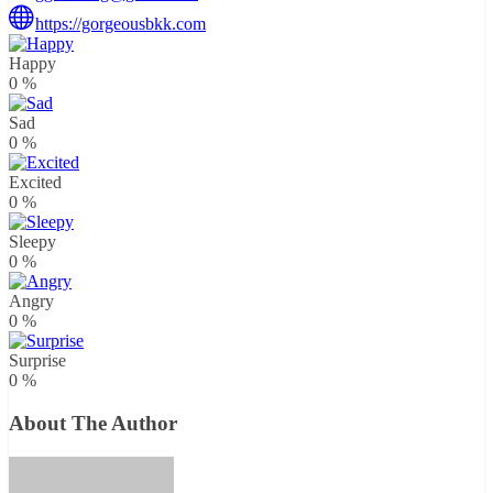
https://gorgeousbkk.com
Happy
0
%
Sad
0
%
Excited
0
%
Sleepy
0
%
Angry
0
%
Surprise
0
%
About The Author