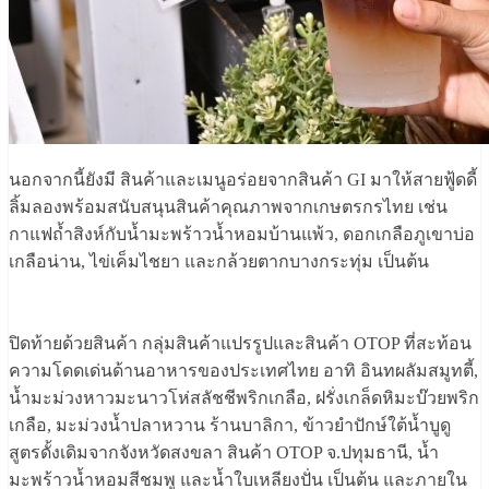
นอกจากนี้ยังมี สินค้าและเมนูอร่อยจากสินค้า GI มาให้สายฟู้ดดี้
ลิ้มลองพร้อมสนับสนุนสินค้าคุณภาพจากเกษตรกรไทย เช่น
กาแฟถ้ำสิงห์กับน้ำมะพร้าวน้ำหอมบ้านแพ้ว, ดอกเกลือภูเขาบ่อ
เกลือน่าน, ไข่เค็มไชยา และกล้วยตากบางกระทุ่ม เป็นต้น
ปิดท้ายด้วยสินค้า กลุ่มสินค้าแปรรูปและสินค้า OTOP ที่สะท้อน
ความโดดเด่นด้านอาหารของประเทศไทย อาทิ อินทผลัมสมูทตี้,
น้ำมะม่วงหาวมะนาวโห่สลัชชีพริกเกลือ, ฝรั่งเกล็ดหิมะบ๊วยพริก
เกลือ, มะม่วงน้ำปลาหวาน ร้านบาลิกา, ข้าวยำปักษ์ใต้น้ำบูดู
สูตรดั้งเดิมจากจังหวัดสงขลา สินค้า OTOP จ.ปทุมธานี, น้ำ
มะพร้าวน้ำหอมสีชมพู และน้ำใบเหลียงปั่น เป็นต้น และภายใน