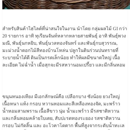
สำหรับสินค้าไฮไลต์ที่น่าสนใจในงาน นำโดย กลุ่มผลไม้ GI กว่า
20 รายการ อาทิ ทุเรียนจันท์หลากหลายสายพันธุ์ อาทิ พันธุ์พวง
มณี, พันธุ์นกหยิบ, พันธุ์นวลทองจันทร์ และพันธุ์กบสุวรรณ,
มะม่วงน้ำดอกไม้สีทองบ้านโหล่น ปลูกในดินร่วนปนทรายที่
ระบายน้ำได้ดี ดินเป็นกรดเล็กน้อย ทำให้ผลมีขนาดใหญ่ เนื้อ
ละเอียด ไม่ฉ่ำน้ำ เมื่อสุกจะมีรสหวานอมเปรี้ยว และมีกลิ่นหอม
ขนุนหนองเหียง มีเอกลักษณ์คือ เปลือกบาง ซังน้อย ยวงใหญ่
เนื้อหนา แห้ง กรอบ หวานหอมและสีเหลืองทองจัด, มะพร้าว
น้ำหอมสามพราน เนื้อสีขาว นุ่ม น้ำมะพร้าว มีรสชาติหวาน
และกลิ่นหอมคล้ายใบเตย, สับปะรดทองระยอง รสชาติหวาน
กรอบ ไม่กัดลิ้น และ อะโวคาโดตาก พื้นที่สูงจากระดับน้ำทะเล