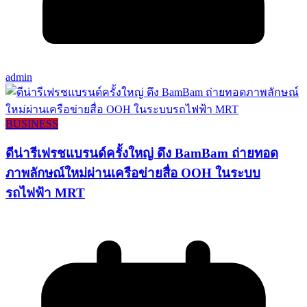
admin
BUSINESS
ดีน่ารีเฟรชแบรนด์ครั้งใหญ่ ดึง BamBam ถ่ายทอด
ภาพลักษณ์ใหม่ผ่านเครือข่ายสื่อ OOH ในระบบ
รถไฟฟ้า MRT