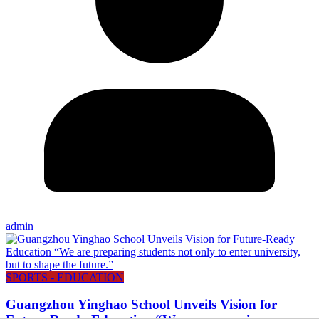
admin
SPORTS - EDUCATION
Guangzhou Yinghao School Unveils Vision for