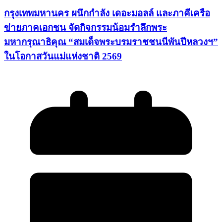
กรุงเทพมหานคร ผนึกกำลัง เดอะมอลล์ และภาคีเครือ
ข่ายภาคเอกชน จัดกิจกรรมน้อมรำลึกพระ
มหากรุณาธิคุณ “สมเด็จพระบรมราชชนนีพันปีหลวงฯ”
ในโอกาสวันแม่แห่งชาติ 2569