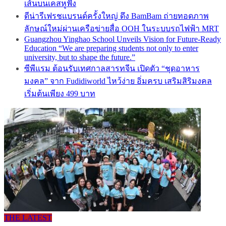
เส้นบนเคสหูฟัง
ดีน่ารีเฟรชแบรนด์ครั้งใหญ่ ดึง BamBam ถ่ายทอดภาพ
ลักษณ์ใหม่ผ่านเครือข่ายสื่อ OOH ในระบบรถไฟฟ้า MRT
Guangzhou Yinghao School Unveils Vision for Future-Ready
Education “We are preparing students not only to enter
university, but to shape the future.”
ซีพีแรม ต้อนรับเทศกาลสารทจีน เปิดตัว “ชุดอาหาร
มงคล” จาก Fudidiworld ไหว้ง่าย อิ่มครบ เสริมสิริมงคล
เริ่มต้นเพียง 499 บาท
THE LATEST