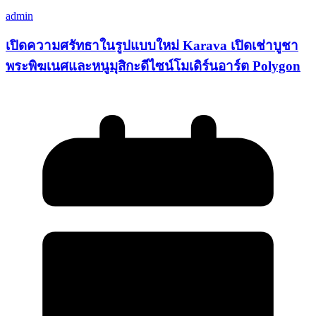
admin
เปิดความศรัทธาในรูปแบบใหม่ Karava เปิดเช่าบูชา
พระพิฆเนศและหนูมุสิกะดีไซน์โมเดิร์นอาร์ต Polygon