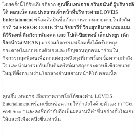
โดยครั้งนี้ได้รับเกียรติจาก
คุณจี๊บ เทพอาจ กวินอนันต์ ผู้บริหารลิ
โด้ คอนเน็ค และประธานเจ้าหน้าที่บริหารค่าย LOVEiS
Entertainment
พร้อมศิลปินชื่อดังจากหลากหลายค่ายในสังกัด
อาทิ
วง ERROR CODE ว่าน-รัชยาวีร์ วีระสุทธิมาศ แบมแบม-
นีวิรินทน์ ลิ่มกังวาฬมงคล และ โปเต้-ปิยะพงษ์ เล็กประยูร (นัก
ร้องนำวง MEAN)
มาร่วมกิจกรรมพร้อมทั้งได้ครีเอทถุง
กระดาษในแบบของตัวเองและเชิญชวนทุกคนมาร่วมใน
กิจกรรมสุดพิเศษเพื่อตกแต่งถุงหนึ่งถุงที่มาพร้อมข้อความกำลัง
ใจ และนำมารวมกันเป็นต้นคริสต์มาสถุงกระดาษสีเขียวขนาด
ใหญ่ที่ตั้งตระหง่านใจกลางย่านสยามหน้าลิโด้ คอนเน็ค
คุณจี๊บ เทพอาจ เลือกวาดภาพโลโก้ของค่าย LOVEiS
Entertainment พร้อมเขียนข้อความให้กำลังใจด้วยตัวเองว่า “Get
Well Soon” และลงชื่อกำกับถือเป็นผลงานที่ทำขึ้นอย่างตั้งใจมอบ
ให้และมีเพียงหนึ่งชิ้นเท่านั้น