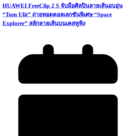
HUAWEI FreeClip 2 S จับมือศิลปินลายเส้นอบอุ่น
“Tum Ulit” ถ่ายทอดคอลเลกชันพิเศษ “Space
Explorer” สลักลายเส้นบนเคสหูฟัง