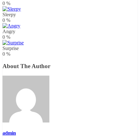
0
%
Sleepy
0
%
Angry
0
%
Surprise
0
%
About The Author
admin