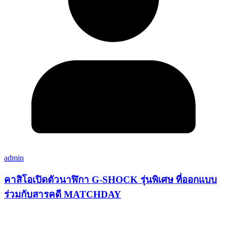
admin
คาสิโอเปิดตัวนาฬิกา G-SHOCK รุ่นพิเศษ ที่ออกแบบ
ร่วมกับสารคดี MATCHDAY