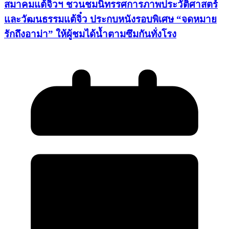
สมาคมแต้จิ๋วฯ ชวนชมนิทรรศการภาพประวัติศาสตร์
และวัฒนธรรมแต้จิ๋ว ประกบหนังรอบพิเศษ “จดหมาย
รักถึงอาม่า” ให้ผู้ชมได้น้ำตามซึมกันทั่งโรง