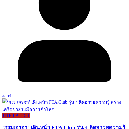
admin
THE LATEST
‘กรมเจรจา’ เดินหน้า FTA Club รุ่น 4 ติดอาวุธความรู้