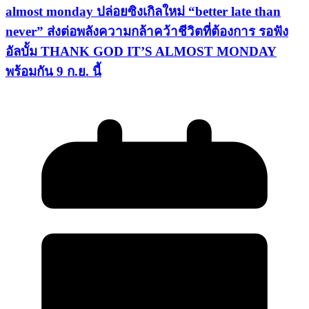
almost monday ปล่อยซิงเกิลใหม่ “better late than
never” ส่งต่อพลังความกล้าคว้าชีวิตที่ต้องการ รอฟัง
อัลบั้ม THANK GOD IT’S ALMOST MONDAY
พร้อมกัน 9 ก.ย. นี้