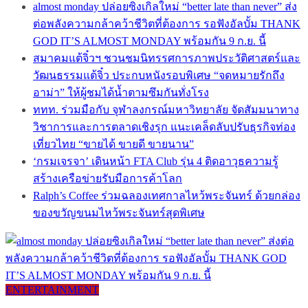
almost monday ปล่อยซิงเกิลใหม่ “better late than never” ส่ง
ต่อพลังความกล้าคว้าชีวิตที่ต้องการ รอฟังอัลบั้ม THANK
GOD IT’S ALMOST MONDAY พร้อมกัน 9 ก.ย. นี้
สมาคมแต้จิ๋วฯ ชวนชมนิทรรศการภาพประวัติศาสตร์และ
วัฒนธรรมแต้จิ๋ว ประกบหนังรอบพิเศษ “จดหมายรักถึง
อาม่า” ให้ผู้ชมได้น้ำตามซึมกันทั่งโรง
ททท. ร่วมมือกับ จุฬาลงกรณ์มหาวิทยาลัย จัดสัมมนาทาง
วิชาการและการตลาดเชิงรุก แนะเคล็ดลับปรับธุรกิจท่อง
เที่ยวไทย “ขายได้ ขายดี ขายนาน”
‘กรมเจรจา’ เดินหน้า FTA Club รุ่น 4 ติดอาวุธความรู้
สร้างเครือข่ายรับมือการค้าโลก
Ralph’s Coffee ร่วมฉลองเทศกาลไหว้พระจันทร์ ด้วยกล่อง
ของขวัญขนมไหว้พระจันทร์สุดพิเศษ
ENTERTAINMENT