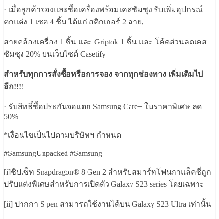
· เมื่อลูกค้าจองและซื้อเครื่องพร้อมเคสซัมซุง รับเพิ่มอุปกรณ์
ตกแต่ง 1 เซต 4 ชิ้น ได้แก่ สติกเกอร์ 2 ลาย,
สายคล้องเครื่อง 1 ชิ้น และ Griptok 1 ชิ้น และ โค้ดส่วนลดเคส
ซัมซุง 20% บนเว็บไซต์ Casetify ​
สำหรับทุกการสั่งซื้อหรือการจอง จากทุกช่องทาง ​เพิ่มเติมไป
อีก!!!!​
· รับสิทธิ์ซื้อประกันจอแตก Samsung Care+ ในราคาพิเศษ ลด
50%​
*เงื่อนไขเป็นไปตามบริษัทฯ กำหนด
#SamsungUnpacked #Samsung
[i]ชิปเซ็ท Snapdragon® 8 Gen 2 สำหรับสมาร์ทโฟนกาแล็คซี่ถูก
ปรับแต่งพิเศษสำหรับการเปิดตัว Galaxy S23 series โดยเฉพาะ
[ii] ปากกา S pen สามารถใช้งานได้บน Galaxy S23 Ultra เท่านั้น