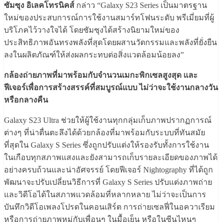
ซัมซุง อิเลคโทรนิคส์
กล่าว “Galaxy S23 Series เป็นมาตรฐาน
ใหม่ของประสบการณ์การใช้งานสมาร์ทโฟนระดับ พรีเมี่ยมที่ผู้
บริโภคไว้วางใจได้ โดยซัมซุงได้สร้างนิยามใหม่ของ
ประสิทธิภาพอันทรงพลังที่สุดโดยผสานวัตกรรมและพลังที่ยั่งยืน
ลงในผลิตภัณฑ์ให้ส่งผลกระทบต่อสิ่งแวดล้อมน้อยลง”
กล้องถ่ายภาพที่มาพร้อมกับจำนวนเมกะพิกเซลสูงสุด และ
ฟีเจอร์เพื่อการสร้างสรรค์ที่สมบูรณ์แบบ ไม่ว่าจะใช้งานกลางวัน
หรือกลางคืน
Galaxy S23 Ultra ช่วยให้ผู้ใช้งานทุกกลุ่มเก็บภาพปรากฏการณ์
ต่างๆ ที่น่าตื่นตะลึงได้ด้วยกล้องที่มาพร้อมกับระบบที่ทันสมัย
ที่สุดใน Galaxy S Series ซึ่งถูกปรับแต่งให้รองรับทั้งการใช้งาน
ในเกือบทุกสภาพแสงและยังสามารถเก็บรายละเอียดของภาพได้
อย่างครบถ้วนและน่าอัศจรรย์ โดยฟีเจอร์ Nightography ที่ได้ถูก
พัฒนาจะปรับเปลี่ยนวิธีการที่ Galaxy S Series ปรับแต่งภาพถ่าย
และวิดีโอได้ในสภาพแวดล้อมที่หลากหลาย ไม่ว่าจะเป็นการ
บันทึกวิดีโอเพลงโปรดในคอนเสิร์ต การถ่ายเซลฟี่ในอควาเรียม
หรือการถ่ายภาพหมู่กับเพื่อนๆ ในมื้อเย็น หรือในซีนไหนๆ