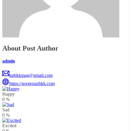
About Post Author
admin
ggbkkmag@gmail.com
https://gorgeousbkk.com
Happy
0
%
Sad
0
%
Excited
0
%