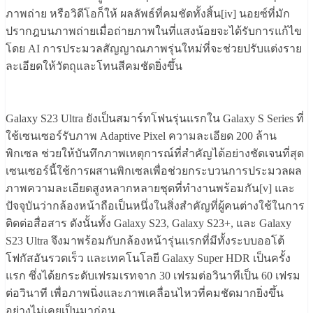
ภาพถ่าย หรือวิดีโอก็ให้ ผลลัพธ์ที่คมชัดทั้งสิ้น[iv] นอยซ์ที่มัก
ปรากฎบนภาพถ่ายเมื่อถ่ายภาพในที่แสงน้อยจะได้รับการแก้ไข
โดย AI การประมวลสัญญาณภาพรุ่นใหม่ที่จะช่วยปรับแต่งราย
ละเอียดให้วัตถุและโทนสีคมชัดยิ่งขึ้น
Galaxy S23 Ultra ยังเป็นสมาร์ทโฟนรุ่นแรกใน Galaxy S Series ที่
ใช้เซนเซอร์รับภาพ Adaptive Pixel ความละเอียด 200 ล้าน
พิกเซล ช่วยให้บันทึกภาพเหตุการณ์ที่สำคัญได้อย่างชัดเจนที่สุด
เซนเซอร์นี้ใช้การผสานพิกเซลเพื่อช่วยกระบวนการประมวลผล
ภาพความละเอียดสูงหลากหลายชุดที่ทำงานพร้อมกัน[v] และ
ปัจจุบันว่ากล้องหน้าถือเป็นหนึ่งในสิ่งสำคัญที่ผู้คนต่างใช้ในการ
ติดต่อสื่อสาร ดังนั้นทั้ง Galaxy S23, Galaxy S23+, และ Galaxy
S23 Ultra จึงมาพร้อมกับกล้องหน้ารุ่นแรกที่มีทั้งระบบออโต้
โฟกัสอันรวดเร็ว และเทคโนโลยี Galaxy Super HDR เป็นครั้ง
แรก ซึ่งได้ยกระดับเฟรมเรทจาก 30 เฟรมต่อวินาทีเป็น 60 เฟรม
ต่อวินาที เพื่อภาพนิ่งและภาพเคลื่อนไหวที่คมชัดมากยิ่งขึ้น
อย่างไม่เคยเป็นมาก่อน