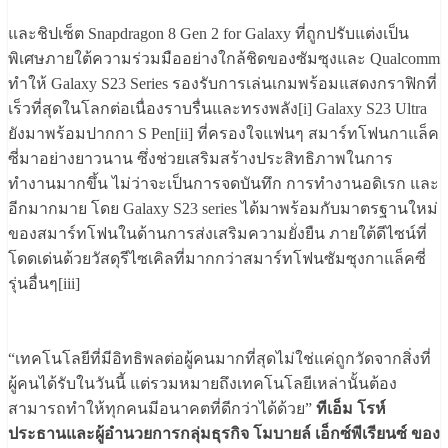
และชิปเซ็ต Snapdragon 8 Gen 2 for Galaxy ที่ถูกปรับแต่งเป็น
พิเศษภายใต้ความร่วมมืออย่างใกล้ชิดของซัมซุงและ Qualcomm
ทำให้ Galaxy S23 Series รองรับการเล่นเกมพร้อมแสดงกราฟิกที่
เร็วที่สุดในโลกต่อเนื่องราบรื่นและทรงพลัง[i] Galaxy S23 Ultra
ยังมาพร้อมปากกา S Pen[ii] ที่ครองใจแฟนๆ สมาร์ทโฟนกาแล็ค
ซี่มาอย่างยาวนาน ซึ่งช่วยเสริมสร้างประสิทธิภาพในการ
ทำงานมากขึ้น ไม่ว่าจะเป็นการจดบันทึก การทำงานอดิเรก และ
อีกมากมาย โดย Galaxy S23 series ได้มาพร้อมกับมาตรฐานใหม่
ของสมาร์ทโฟนในด้านการส่งเสริมความยั่งยืน ภายใต้ดีไซน์ที่
โดดเด่นด้วยวัสดุรีไซเคิลที่มากกว่าสมาร์ทโฟนซัมซุงกาแล็คซี่
รุ่นอื่นๆ[iii]
“เทคโนโลยีที่มีอิทธิพลต่อผู้คนมากที่สุดไม่ใช่แค่ถูกวัดจากสิ่งที่
ผู้คนได้รับในวันนี้ แต่รวมหมายถึงเทคโนโลยีเหล่านั้นต้อง
สามารถทำให้ทุกคนมีอนาคตที่ดีกว่าได้ด้วย”
ทีเอ็ม โรห์
ประธานและผู้อำนวยการกลุ่มธุรกิจ โมบายล์ เอ็กซ์พีเรียนซ์ ของ