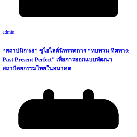
admin
“สถาปนิก’68” ชูไฮไลต์นิทรรศการ “ทบทวน ทิศทาง:
Past Present Perfect” เพื่อการออกแบบพัฒนา
สถาปัตยกรรมไทยในอนาคต