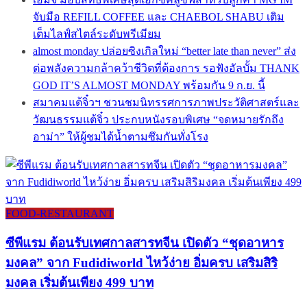
จับมือ REFILL COFFEE และ CHAEBOL SHABU เติม
เต็มไลฟ์สไตล์ระดับพรีเมียม
almost monday ปล่อยซิงเกิลใหม่ “better late than never” ส่ง
ต่อพลังความกล้าคว้าชีวิตที่ต้องการ รอฟังอัลบั้ม THANK
GOD IT’S ALMOST MONDAY พร้อมกัน 9 ก.ย. นี้
สมาคมแต้จิ๋วฯ ชวนชมนิทรรศการภาพประวัติศาสตร์และ
วัฒนธรรมแต้จิ๋ว ประกบหนังรอบพิเศษ “จดหมายรักถึง
อาม่า” ให้ผู้ชมได้น้ำตามซึมกันทั่งโรง
FOOD-RESTAURANT
ซีพีแรม ต้อนรับเทศกาลสารทจีน เปิดตัว “ชุดอาหาร
มงคล” จาก Fudidiworld ไหว้ง่าย อิ่มครบ เสริมสิริ
มงคล เริ่มต้นเพียง 499 บาท