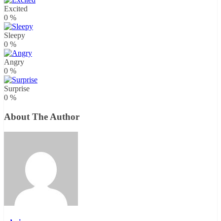
Excited
0
%
Sleepy
0
%
Angry
0
%
Surprise
0
%
About The Author