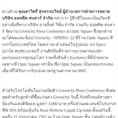
ทางด้าน
คุณสาวิตรี สุรธรรมวิทย์ ผู้อำนวยการฝ่ายการตลาด
บริษัท ออพติค สแควร์ จำกัด
กล่าวว่า รู้สึกดีใจและเป็นเกียรติ
อย่างยิ่งที่ทาง บริษัท อายลิ้งค์ วิชั่น จำกัด ร่วมกับ ออพติค สแคว
ร์ จัดงาน Givenchy Press Conference at Optic Square ซึ่งทุกท่าน
จะได้ชมและช็อป Givenchy : SPRING 22 ที่ร้าน Optic Square ที่
แรกในประเทศไทย โดยเราจะนำเสนอในรูปแบบ Art Specs
(อาร์ต สเปซ) แกลอรี่ งานศิลปินที่รวมรวบแว่นตาของนัก
ออกแบบจากทุกมุมโลก รวมทั้งสินค้า Exclusive ที่มีจำหน่าย
เฉพาะที่ Optic Square เท่านั้น ซึ่ง Optic Square เป็นแห่งแรกแห่ง
เดียวที่ได้รับการรับรองมาตรฐานสากล iso 9001
สำหรับโปรโมชั่นในงานเปิดตัว Givenchy Press Conference พิเศษ
สุดสำหรับลูกค้าที่ซื้อแว่นตา Givenchy วันนี้ รับฟรีเลนส์สายตา
ป้องกันแสงดิจิตอล มูลค่า 3,000 บาท หรือส่วนลด เลนซ์โปรเกรส
ชีฟ 50% พร้อมลุ้นรับ Rose Perfecto Liquid Lip balm ตั้งแต่วันนี้
จนถึง 31 กรกฎาคม 2565 ณ ร้าน Optic Square ชั้น 3 ศูนย์การค้า