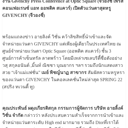
งาน Givenchy Press Conference at Optic Square (จีวองชี่ เพรส
คอนเฟอเรนซ์ แอท ออพติค สแควร์) เปิดตัวแว่นตาสุดหรู
GIVENCHY (จีวองชี่)
พร้อมแถลงข่าว อายลิงค์ วิชั่น คว้าลิขสิทธิ์นำเข้าและจัด
จำหน่ายแว่นตา GIVENCHY แต่เพียงผู้เดียวในประเทศไทย ณ
ศูนย์จำหน่ายแว่นตา Optic Square (ออพติค สแควร์) ชั้น 3
ศูนย์การค้าเซ็นทรัล ลาดพร้าว โดยมีเหล่าเซเลบริตี้ชื่อดังอย่าง
วสุ สกุลอนันต์ ,มิ้นท์ ณิชชา บุณยากร ฯลฯ รวมถึงนักแสดงสาว
สวย “เจ้าแม่แฟชั่น”
เมย์ พิชญ์นาฏ สาขากร
สัมผัสความหรูหรา
ของแว่นตา GIVENCHY ในคอลเลคชั่นใหม่ล่าสุด SPRING 22
(สปริง ทเวนตี้ ทู)
คุณประพันธ์ ผดุงเกียรติสกุล กรรมการผู้จัดการ บริษัท อายลิ้งค์
วิชั่น จำกัด
กล่าวว่า หลังประสบความสำเร็จจากการนำเข้าและ
จำหน่ายแว่นตาระดับ High end มากมาย รวมถึง Diorที่เราได้