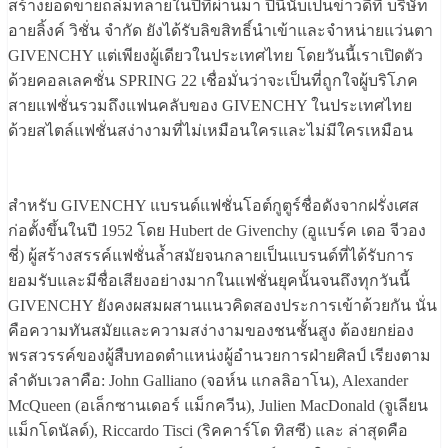
สร้างยอดขายถล่มทลายในปีที่ผ่านมา ปีนี้นับเป็นข่าวดีที่ บริษัท
อายลิ้งค์ วิชั่น จำกัด ยังได้รับลิขสิทธิ์นำเข้าและจำหน่ายแว่นตา
GIVENCHY แต่เพียงผู้เดียวในประเทศไทย โดยวันนี้เราเปิดตัว
ด้วยคอลเลคชั่น SPRING 22 เชื่อมั่นว่าจะเป็นที่ถูกใจผู้บริโภค
สายแฟชั่นรวมถึงแฟนคลับของ GIVENCHY ในประเทศไทย
ด้วยสไตล์แฟชั่นสง่างามที่ไม่เหมือนใครและไม่มีใครเหมือน
สำหรับ GIVENCHY แบรนด์แฟชั่นโอต์กูตูร์ชื่อดังจากฝรั่งเศส
ก่อตั้งขึ้นในปี 1952 โดย Hubert de Givenchy (อูแบร์ค เดอ จีวอง
ชี่) ผู้สร้างสรรค์แฟชั่นล้ำสมัยจนกลายเป็นแบรนด์ที่ได้รับการ
ยอมรับและมีชื่อเสียงอย่างมากในแฟชั่นยุคนั้นจนถึงทุกวันนี้
GIVENCHY ยังคงผสมผสานแนวคิดสองประการเข้าด้วยกัน นั่น
คือความทันสมัยและความสง่างามของชนชั้นสูง ต้องยกย่อง
พรสวรรค์ของผู้สืบทอดตำแหน่งผู้อำนวยการฝ่ายศิลป์ เรียงตาม
ลำดับเวลาคือ: John Galliano (จอห์น แกลลิอาโน), Alexander
McQueen (อเล็กซานเดอร์ แม็กควีน), Julien MacDonald (จูเลียน
แม็กโดนัลด์), Riccardo Tisci (ริคคาร์โด ทิสซี) และ ล่าสุดคือ