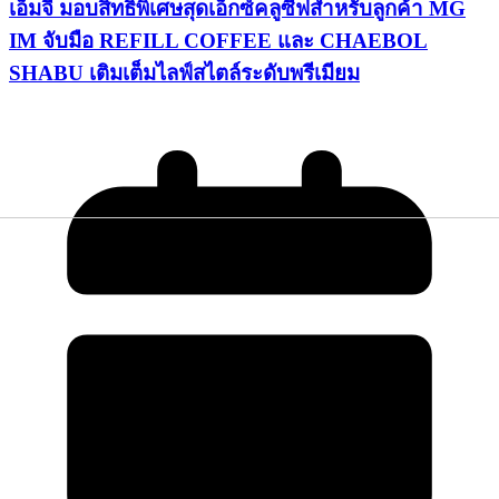
เอ็มจี มอบสิทธิพิเศษสุดเอ็กซ์คลูซีฟสำหรับลูกค้า MG
IM จับมือ REFILL COFFEE และ CHAEBOL
SHABU เติมเต็มไลฟ์สไตล์ระดับพรีเมียม