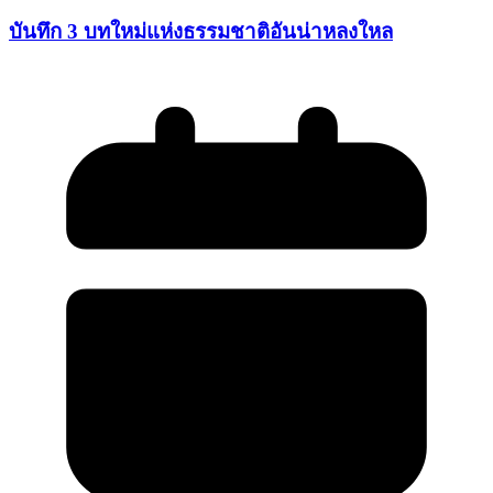
บันทึก 3 บทใหม่แห่งธรรมชาติอันน่าหลงใหล