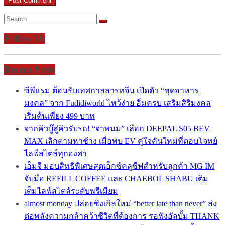
Follow Us
Recent Posts
ซีพีแรม ต้อนรับเทศกาลสารทจีน เปิดตัว “ชุดอาหาร
มงคล” จาก Fudidiworld ไหว้ง่าย อิ่มครบ เสริมสิริมงคล
เริ่มต้นเพียง 499 บาท
จากคิวบู๊สู่คิวรับรถ! “จาพนม” เลือก DEEPAL S05 BEV
MAX เลิกตามหาช้าง เมื่อพบ EV คู่ใจคันใหม่ที่ตอบโจทย์
ไลฟ์สไตล์ทุกองศา
เอ็มจี มอบสิทธิพิเศษสุดเอ็กซ์คลูซีฟสำหรับลูกค้า MG IM
จับมือ REFILL COFFEE และ CHAEBOL SHABU เติม
เต็มไลฟ์สไตล์ระดับพรีเมียม
almost monday ปล่อยซิงเกิลใหม่ “better late than never” ส่ง
ต่อพลังความกล้าคว้าชีวิตที่ต้องการ รอฟังอัลบั้ม THANK