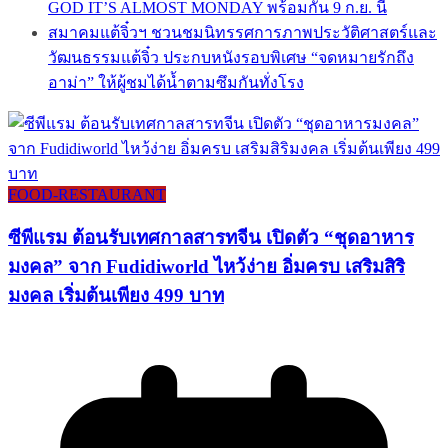
GOD IT’S ALMOST MONDAY พร้อมกัน 9 ก.ย. นี้
สมาคมแต้จิ๋วฯ ชวนชมนิทรรศการภาพประวัติศาสตร์และ
วัฒนธรรมแต้จิ๋ว ประกบหนังรอบพิเศษ “จดหมายรักถึง
อาม่า” ให้ผู้ชมได้น้ำตามซึมกันทั่งโรง
FOOD-RESTAURANT
ซีพีแรม ต้อนรับเทศกาลสารทจีน เปิดตัว “ชุดอาหาร
มงคล” จาก Fudidiworld ไหว้ง่าย อิ่มครบ เสริมสิริ
มงคล เริ่มต้นเพียง 499 บาท