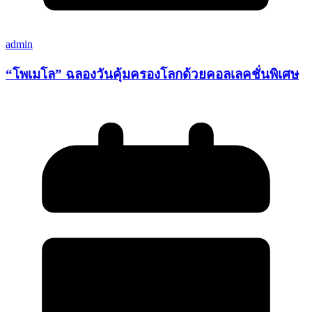
admin
“โพเมโล” ฉลองวันคุ้มครองโลกด้วยคอลเลคชั่นพิเศษ