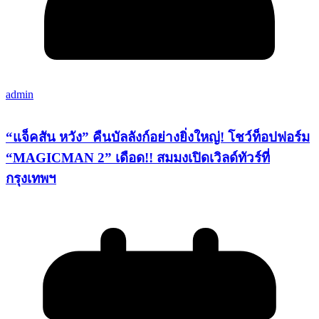
admin
“แจ็คสัน หวัง” คืนบัลลังก์อย่างยิ่งใหญ่! โชว์ท็อปฟอร์ม
“MAGICMAN 2” เดือด!! สมมงเปิดเวิลด์ทัวร์ที่
กรุงเทพฯ