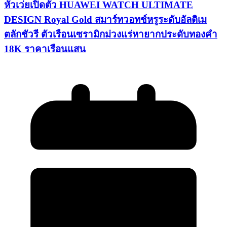
หัวเว่ยเปิดตัว HUAWEI WATCH ULTIMATE
DESIGN Royal Gold สมาร์ทวอทช์หรูระดับอัลติเม
ตลักชัวรี ตัวเรือนเซรามิกม่วงแร่หายากประดับทองคำ
18K ราคาเรือนแสน