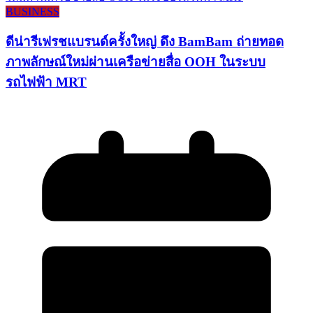
BUSINESS
ดีน่ารีเฟรชแบรนด์ครั้งใหญ่ ดึง BamBam ถ่ายทอด
ภาพลักษณ์ใหม่ผ่านเครือข่ายสื่อ OOH ในระบบ
รถไฟฟ้า MRT