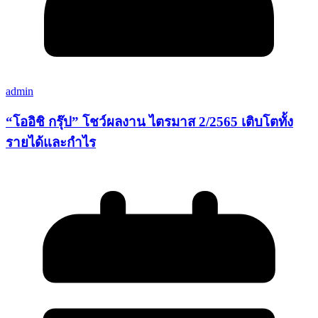
admin
“โออิชิ กรุ๊ป” โชว์ผลงาน ไตรมาส 2/2565 เติบโตทั้ง
รายได้และกำไร