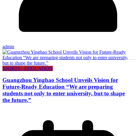
admin
SPORTS - EDUCATION
Guangzhou Yinghao School Unveils Vision for
Future-Ready Education “We are preparing
students not only to enter university, but to shape
the future.”