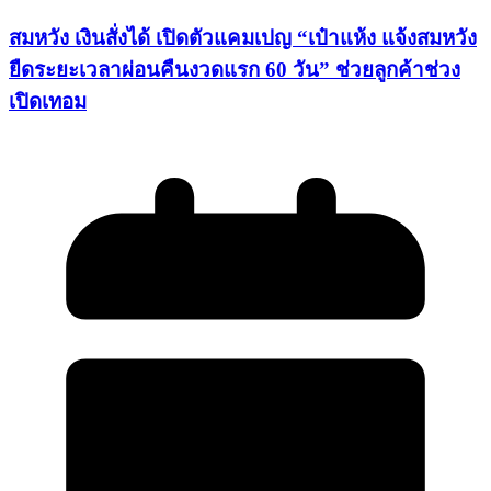
สมหวัง เงินสั่งได้ เปิดตัวแคมเปญ “เป๋าแห้ง แจ้งสมหวัง
ยืดระยะเวลาผ่อนคืนงวดแรก 60 วัน” ช่วยลูกค้าช่วง
เปิดเทอม