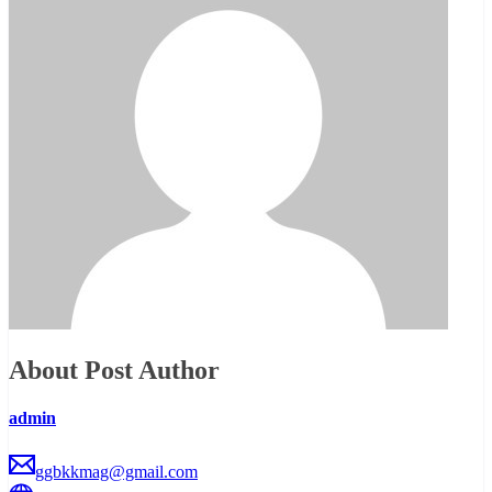
About Post Author
admin
ggbkkmag@gmail.com