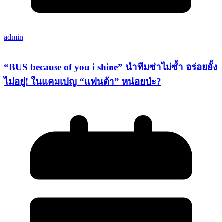
admin
“BUS because of you i shine” นำทีมซ่าไม่ซ้ำ อร่อยยั้ง
ไม่อยู่! ในแคมเปญ “แฟนต้า” หน่อยป่ะ?