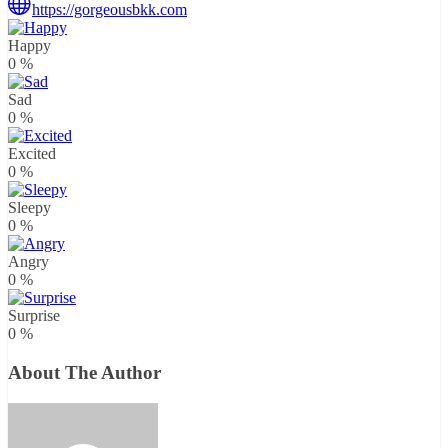
https://gorgeousbkk.com
Happy
0
%
Sad
0
%
Excited
0
%
Sleepy
0
%
Angry
0
%
Surprise
0
%
About The Author