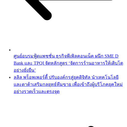
ศูนย์อบรมฟู้ดแพชชั่น ธุรกิจพีเพิลคอนเน็ค ผนึก SME D
Bank และ TPQI จัดหลักสูตร ‘จัดการร้านอาหารให้เติบโต
อย่างยั่งยืน’
ลลิล พร็อพเพอร์ตี้ ปรับองค์กรสู่ยุคดิจิทัล นำเทคโนโลยี
และดาต้าเสริมกลยุทธ์ทีมขาย เพื่อเข้าถึงผู้บริโภคยุคใหม่
อย่างรวดเร็วและตรงจุด