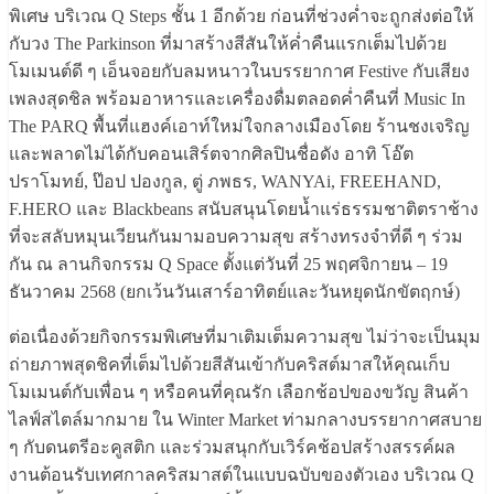
พิเศษ บริเวณ Q Steps ชั้น 1 อีกด้วย ก่อนที่ช่วงค่ำจะถูกส่งต่อให้
กับวง The Parkinson ที่มาสร้างสีสันให้ค่ำคืนแรกเต็มไปด้วย
โมเมนต์ดี ๆ เอ็นจอยกับลมหนาวในบรรยากาศ Festive กับเสียง
เพลงสุดชิล พร้อมอาหารและเครื่องดื่มตลอดค่ำคืนที่ Music In
The PARQ พื้นที่แฮงค์เอาท์ใหม่ใจกลางเมืองโดย ร้านชงเจริญ
และพลาดไม่ได้กับคอนเสิร์ตจากศิลปินชื่อดัง อาทิ โอ๊ต
ปราโมทย์, ป๊อป ปองกูล, ตู่ ภพธร, WANYAi, FREEHAND,
F.HERO และ Blackbeans สนับสนุนโดยน้ำแร่ธรรมชาติตราช้าง
ที่จะสลับหมุนเวียนกันมามอบความสุข สร้างทรงจำที่ดี ๆ ร่วม
กัน ณ ลานกิจกรรม Q Space ตั้งแต่วันที่ 25 พฤศจิกายน – 19
ธันวาคม 2568 (ยกเว้นวันเสาร์อาทิตย์และวันหยุดนักขัตฤกษ์)
ต่อเนื่องด้วยกิจกรรมพิเศษที่มาเติมเต็มความสุข ไม่ว่าจะเป็นมุม
ถ่ายภาพสุดชิคที่เต็มไปด้วยสีสันเข้ากับคริสต์มาสให้คุณเก็บ
โมเมนต์กับเพื่อน ๆ หรือคนที่คุณรัก เลือกช้อปของขวัญ สินค้า
ไลฟ์สไตล์มากมาย ใน Winter Market ท่ามกลางบรรยากาศสบาย
ๆ กับดนตรีอะคูสติก และร่วมสนุกกับเวิร์คช้อปสร้างสรรค์ผล
งานต้อนรับเทศกาลคริสมาสต์ในแบบฉบับของตัวเอง บริเวณ Q