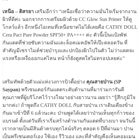
เหนือ – ดิสรยา
เสริมอีกว่า “เหนือเชื่อว่าความมั่นใจเริ่มจากงาน
ผิวที่ดีค่ะ นอกจากการเตรียมผิวด้วย CC Glow Sun Primer ให้ดู
โกลว์แล้ว อีกหนึ่งไอเทมที่เหนือขาดไม่ได้เลยคือ CATHY DOLL
Cera Pact Pure Powder SPF50+ PA++++ ค่ะ ตัวนี้เป็นแป้งพัฟ
กันแดดที่ช่วยซับความมันและล็อคเมคอัพให้เป๊ะตลอดวัน ที่
สำคัญมีเซราไมด์ช่วยบำรุงและปกป้องผิวไปในตัว ไม่ว่าแดดจะ
แรงหรือเหงื่อออกแค่ไหน หน้าก็ยังดูสดใสไม่ดรอปเลยค่ะ”
เสริมทัพด้วยตัวแม่แห่งวงการบิวตี้อย่าง
คุณสายป่าน (SP
Saypan)
พรีเซนเตอร์กันแดดระดับตำนานที่มาร่วมการันตี
คุณภาพที่ผู้บริโภคไว้วางใจมาอย่างยาวนาน เผยว่า “รู้สึกภูมิใจ
มากค่ะ! ถ้าพูดถึง CATHY DOLL กับสายป่าน เราเดินเคียงข้าง
กันมาเข้าปีที่ 6 แล้วนะคะ ป่านพูดได้เลยว่าป่านเห็นทุกก้าวของ
แบรนด์ ตั้งแต่วันที่เราเริ่มสร้างตำนานกันแดดที่บางเบา จนวันนี้
เรากลายเป็นมีสินค้าครบทุกไลน์จริงๆ ตลอด 6 ปีที่ผ่านมา ป่าน
เป็นพรีเซนเตอร์เอง ใช้เอง รีวิวเอง และที่สำคัญคือเห็นคอมเมน