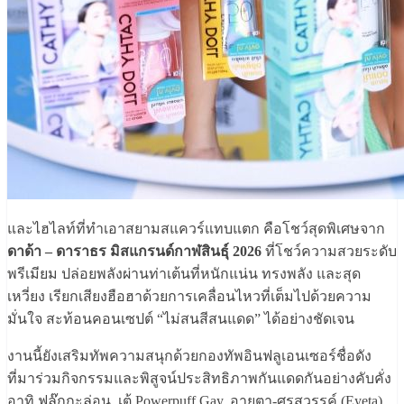
และไฮไลท์ที่ทำเอาสยามสแควร์แทบแตก คือโชว์สุดพิเศษจาก
ดาด้า – ดาราธร มิสแกรนด์กาฬสินธุ์ 2026
ที่โชว์ความสวยระดับ
พรีเมียม ปล่อยพลังผ่านท่าเต้นที่หนักแน่น ทรงพลัง และสุด
เหวี่ยง เรียกเสียงฮือฮาด้วยการเคลื่อนไหวที่เต็มไปด้วยความ
มั่นใจ สะท้อนคอนเซปต์ “ไม่สนสีสนแดด” ได้อย่างชัดเจน
งานนี้ยังเสริมทัพความสนุกด้วยกองทัพอินฟลูเอนเซอร์ชื่อดัง
ที่มาร่วมกิจกรรมและพิสูจน์ประสิทธิภาพกันแดดกันอย่างคับคั่ง
อาทิ ฟลุ๊กกะล่อน, เต้ Powerpuff Gay, อายตา-ศรสวรรค์ (Eyeta)