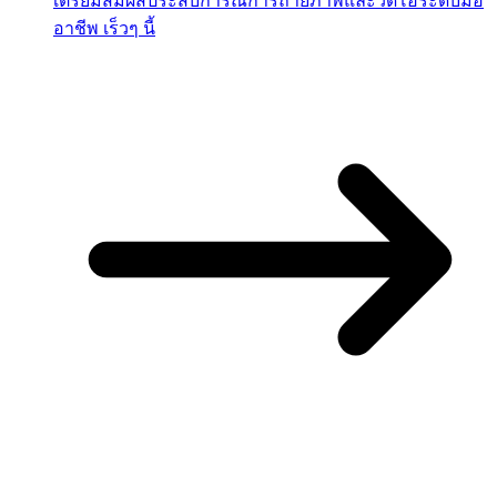
เตรียมสัมผัสประสบการณ์การถ่ายภาพและวิดีโอระดับมือ
อาชีพ เร็วๆ นี้