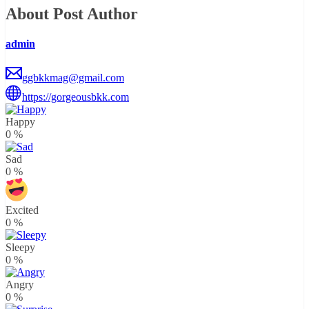
About Post Author
admin
ggbkkmag@gmail.com
https://gorgeousbkk.com
Happy
0
%
Sad
0
%
Excited
0
%
Sleepy
0
%
Angry
0
%