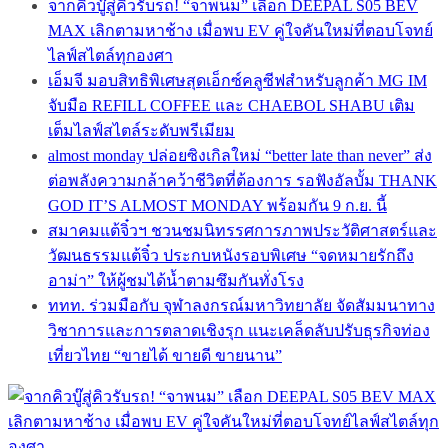
จากคิวบู๊สู่คิวรับรถ! “จาพนม” เลือก DEEPAL S05 BEV
MAX เลิกตามหาช้าง เมื่อพบ EV คู่ใจคันใหม่ที่ตอบโจทย์
ไลฟ์สไตล์ทุกองศา
เอ็มจี มอบสิทธิพิเศษสุดเอ็กซ์คลูซีฟสำหรับลูกค้า MG IM
จับมือ REFILL COFFEE และ CHAEBOL SHABU เติม
เต็มไลฟ์สไตล์ระดับพรีเมียม
almost monday ปล่อยซิงเกิลใหม่ “better late than never” ส่ง
ต่อพลังความกล้าคว้าชีวิตที่ต้องการ รอฟังอัลบั้ม THANK
GOD IT’S ALMOST MONDAY พร้อมกัน 9 ก.ย. นี้
สมาคมแต้จิ๋วฯ ชวนชมนิทรรศการภาพประวัติศาสตร์และ
วัฒนธรรมแต้จิ๋ว ประกบหนังรอบพิเศษ “จดหมายรักถึง
อาม่า” ให้ผู้ชมได้น้ำตามซึมกันทั่งโรง
ททท. ร่วมมือกับ จุฬาลงกรณ์มหาวิทยาลัย จัดสัมมนาทาง
วิชาการและการตลาดเชิงรุก แนะเคล็ดลับปรับธุรกิจท่อง
เที่ยวไทย “ขายได้ ขายดี ขายนาน”