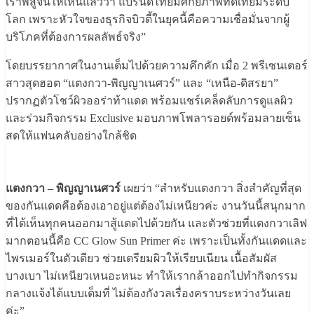
เราพิสูจน์ให้เห็นแล้วว่า แบรนด์ไทยมีศักยภาพทัดเทียมระดับ
โลก เพราะหัวใจของธุรกิจบิวตี้ในยุคนี้คือความเชื่อมั่นจากผู้
บริโภคที่ต้องการผลลัพธ์จริง”
โดยบรรยากาศในงานเต็มไปด้วยความคึกคัก เมื่อ 2 พรีเซนเตอร์
สาวสุดฮอต “แตงกวา-พิญญาเนศวร์” และ “เหนือ-ดิสรยา”
ปรากฏตัวโชว์ผิวออร่าท้าแดด พร้อมแชร์เคล็ดลับการดูแลผิว
และร่วมกิจกรรม Exclusive มอบภาพโพลารอยด์พร้อมลายเซ็น
สดให้แฟนคลับอย่างใกล้ชิด
แตงกวา – พิญญาเนศวร์
เผยว่า “สำหรับแตงกวา สิ่งสำคัญที่สุด
ของกันแดดคือต้องเอาอยู่แต่ต้องไม่เหนียวค่ะ งานวันนี้สนุกมาก
ที่ได้เห็นทุกคนออกมาสู้แดดไปด้วยกัน และตัวช่วยที่แตงกวาเลิฟ
มากตอนนี้คือ CC Glow Sun Primer ค่ะ เพราะเป็นทั้งกันแดดและ
ไพรเมอร์ในตัวเดียว ช่วยเตรียมผิวให้เรียบเนียน เนื้อสัมผัส
บางเบา ไม่เหนียวเหนอะหนะ ทำให้เรากล้าออกไปทำกิจกรรม
กลางแจ้งได้แบบเต็มที่ ไม่ต้องกังวลเรื่องคราบระหว่างวันเลย
ค่ะ”