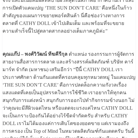
จริง และมีเนื้อสัมผัสที่สบายผิวที่สุดในสภาพอากาศบ้านเรา และ
การเปิดตัวแคมเปญ ‘THE SUN DON’T CARE’ คือหนึ่งในก้าว
สำคัญของแผนการขยายพอร์ตสินค้า นี่คือช่องว่างทางการ
ตลาดที่ CATHY DOLL เข้าไปเติมเต็ม และพร้อมที่จะขยาย
ความสำเร็จนี้ไปสู่ตลาดสากลอย่างเต็มภาคภูมิค่ะ”
คุณแก๊ป – พงศ์วิวัฒน์ ทีฆคีรีกุล
ตำแหน่ง รองกรรมการผู้จัดการ
สายงานสื่อสารการตลาด และสร้างสรรค์ผลิตภัณฑ์ บริษัท คาร์
มาร์ท จํากัด (มหาชน) เสริมอีกว่า “ปีนี้ CATHY DOLL เรา
ประกาศศักดา ด้านกันแดดที่ครอบคลุมทุกหมวดหมู่ ในแคมเปญ
‘THE SUN DON’T CARE’ คือการปลดล็อกความกังวลเรื่อง
แสงแดดที่เคยเป็นอุปสรรคในการใช้ชีวิต เราอยากให้ทุกคน
สนุกกับการแต่งหน้า สนุกกับการออกไปทำกิจกรรมข้างนอก ไม่
ว่าคุณจะมีสีผิวเฉดไหน หรือแดดจะแรงแค่ไหน CATHY DOLL
จะเป็นเกราะป้องกันได้อย่างไร้ขีดจำกัดครับ สำหรับ CATHY
DOLL เราไม่ได้มองแค่การเติบโตของยอดขาย แต่เรามองถึง
การครอง เป็น Top of Mind ในหมวดผลิตภัณฑ์กันแดดครับ วันนี้