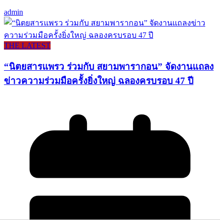
admin
THE LATEST
“นิตยสารแพรว ร่วมกับ สยามพารากอน” จัดงานแถลง
ข่าวความร่วมมือครั้งยิ่งใหญ่ ฉลองครบรอบ 47 ปี