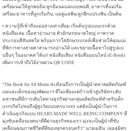
เตรียมนมให้ลูกพออิ่ม/ลูกอิ่มนมแม่แบบพอดี, อาหารที่แม่เริ่ม
เตรียม/อาหารที่ลูกเริ่มกิน, แม่ดูแลฟัน/ลูกฝึกแปรงฟัน เป็นต้น
• ความรู้ที่เข้าถึงแม่อย่างเท่าเทียม เริ่มต้นรูปแบบแรกด้วย
หนังสือเล่ม เนื้อหาอ่านง่าย ตัวอักษรขนาดใหญ่ ภาพวาด
ประกอบสีสันสดใส พร้อมการใส่อักษรเบรลล์เพื่อช่วยให้คุณแม่
ที่พิการทางสายตาสามารถอ่านได้ และขยายเนื้อหาไปสู่รูปแบ
บอื่นๆ ในอนาคต ได้แก่ หนังสือเสียง หนังสือออนไลน์ (E-Book)
เพิ่มการเข้าถึงได้ง่ายผ่าน QR CODE
“The Book for All Moms สะท้อนถึงการเป็นผู้นำตลาดผลิตภัณฑ์
แม่และเด็กของมุ่งพัฒนาฯ ที่ไม่เพียงแต่ก้าวเข้าสู่บริษัทระดับ
มหาชนที่มีการเติบโตทางธุรกิจผ่านกลุ่มผลิตภัณฑ์สำหรับเด็ก
แรกเกิดไปจนถึงผู้สูงวัยแบบครบวงจร แต่ยังเป็นผู้นำในการ
ดำเนินธุรกิจแบบ HEART-MADE WELL-BEING COMPANY ที่
มุ่งขับเคลื่อนเจตนาที่ดีผ่านธุรกิจของเรา มุ่งจะเป็นผู้นำที่ขับ
เคลื่อนคุณภาพชีวิตที่ดีของทุกครอบครัว” นายเมธิน เลอสุมิตร