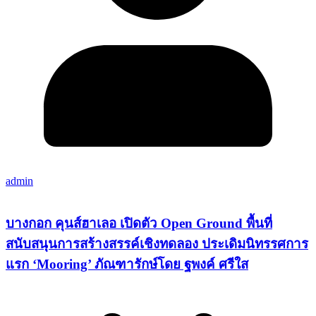
admin
บางกอก คุนส์ฮาเลอ เปิดตัว Open Ground พื้นที่
สนับสนุนการสร้างสรรค์เชิงทดลอง ประเดิมนิทรรศการ
แรก ‘Mooring’ ภัณฑารักษ์โดย ฐพงค์ ศรีใส