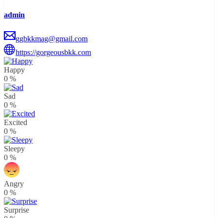
admin
ggbkkmag@gmail.com
https://gorgeousbkk.com
Happy
0
%
Sad
0
%
Excited
0
%
Sleepy
0
%
Angry
0
%
Surprise