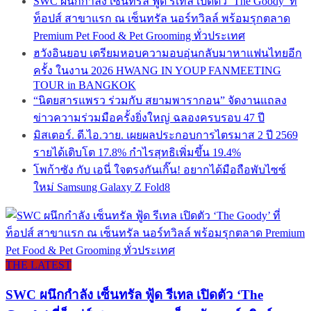
SWC ผนึกกำลัง เซ็นทรัล ฟู้ด รีเทล เปิดตัว ‘The Goody’ ที่
ท็อปส์ สาขาแรก ณ เซ็นทรัล นอร์ทวิลล์ พร้อมรุกตลาด
Premium Pet Food & Pet Grooming ทั่วประเทศ
ฮวังอินยอบ เตรียมหอบความอบอุ่นกลับมาหาแฟนไทยอีก
ครั้ง ในงาน 2026 HWANG IN YOUP FANMEETING
TOUR in BANGKOK
“นิตยสารแพรว ร่วมกับ สยามพารากอน” จัดงานแถลง
ข่าวความร่วมมือครั้งยิ่งใหญ่ ฉลองครบรอบ 47 ปี
มิสเตอร์. ดี.ไอ.วาย. เผยผลประกอบการไตรมาส 2 ปี 2569
รายได้เติบโต 17.8% กำไรสุทธิเพิ่มขึ้น 19.4%
โพก้าซัง กับ เอนี่ ใจตรงกันเกิ๊น! อยากได้มือถือพับไซซ์
ใหม่ Samsung Galaxy Z Fold8
THE LATEST
SWC ผนึกกำลัง เซ็นทรัล ฟู้ด รีเทล เปิดตัว ‘The