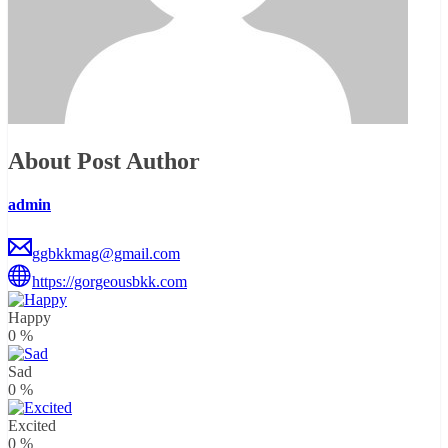
About Post Author
admin
ggbkkmag@gmail.com
https://gorgeousbkk.com
Happy
0
%
Sad
0
%
Excited
0
%