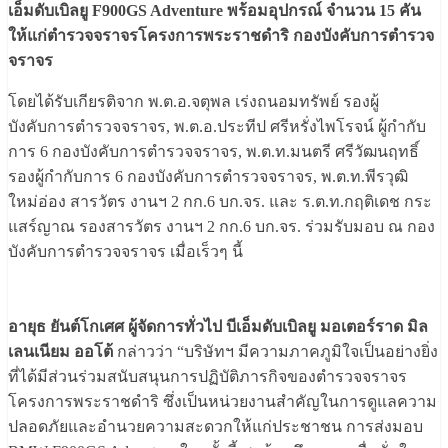
เอ็มดับเบิลยู F900GS Adventure พร้อมอุปกรณ์ จำนวน 15 คัน
ให้แก่ตำรวจจราจรโครงการพระราชดำริ กองบังคับการตำรวจ
จราจร
โดยได้รับเกียรติจาก พ.ต.อ.จตุพล เร่งถนอมทรัพย์ รองผู้
บังคับการตำรวจจราจร, พ.ต.อ.ประทีป ศรีหรั่งไพโรจน์ ผู้กำกับ
การ 6 กองบังคับการตำรวจจราจร, พ.ต.ท.มนตรี ศรีวัฒนฤทธิ์
รองผู้กำกับการ 6 กองบังคับการตำรวจจราจร, พ.ต.ท.พีรวุฒิ
ใหม่อ่อง สารวัตร งานฯ 2 กก.6 บก.จร. และ ร.ต.ท.กฤติเดช กระ
แสร์ญาณ รองสารวัตร งานฯ 2 กก.6 บก.จร. ร่วมรับมอบ ณ กอง
บังคับการตำรวจจราจร เมื่อเร็วๆ นี้
อายุธ ยันต์โกเศศ ผู้จัดการทั่วไป บีเอ็มดับเบิลยู มอเตอร์ราด มิล
เลนเนียม ออโต้
กล่าวว่า “บริษัทฯ มีความภาคภูมิใจเป็นอย่างยิ่ง
ที่ได้มีส่วนร่วมสนับสนุนการปฏิบัติภารกิจของตำรวจจราจร
โครงการพระราชดำริ ซึ่งเป็นหน่วยงานสำคัญในการดูแลความ
ปลอดภัยและอำนวยความสะดวกให้แก่ประชาชน การส่งมอบ