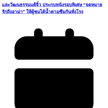
และวัฒนธรรมแต้จิ๋ว ประกบหนังรอบพิเศษ “จดหมาย
รักถึงอาม่า” ให้ผู้ชมได้น้ำตามซึมกันทั่งโรง